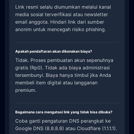
Link resmi selalu diumumkan melalui kanal
media sosial terverifikasi atau newsletter
email anggota. Hindari link dari sumber
anonim untuk mencegah risiko phishing.
Apakah pendaftaran akun dikenakan biaya?
Tidak. Proses pembuatan akun sepenuhnya
gratis (Rp0). Tidak ada biaya administrasi
tersembunyi. Biaya hanya timbul jika Anda
membeli item digital atau langganan
premium.
Bagaimana cara mengatasi link yang tidak bisa dibuka?
Coba ganti pengaturan DNS perangkat ke
Google DNS (8.8.8.8) atau Cloudflare (1.1.1.1).