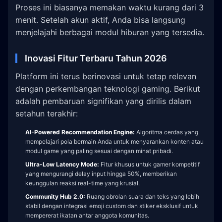
Proses ini biasanya memakan waktu kurang dari 3
menit. Setelah akun aktif, Anda bisa langsung
menjelajahi berbagai modul hiburan yang tersedia.
Inovasi Fitur Terbaru Tahun 2026
Platform ini terus berinovasi untuk tetap relevan
dengan perkembangan teknologi gaming. Berikut
adalah pembaruan signifikan yang dirilis dalam
setahun terakhir:
AI-Powered Recommendation Engine:
Algoritma cerdas yang
mempelajari pola bermain Anda untuk menyarankan konten atau
modul game yang paling sesuai dengan minat pribadi.
Ultra-Low Latency Mode:
Fitur khusus untuk gamer kompetitif
yang mengurangi delay input hingga 50%, memberikan
keunggulan reaksi real-time yang krusial.
Community Hub 2.0:
Ruang obrolan suara dan teks yang lebih
stabil dengan integrasi emoji custom dan stiker eksklusif untuk
mempererat ikatan antar anggota komunitas.