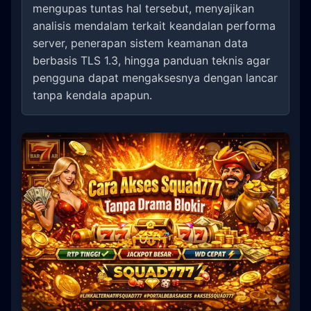
mengupas tuntas hal tersebut, menyajikan
analisis mendalam terkait keandalan performa
server, penerapan sistem keamanan data
berbasis TLS 1.3, hingga panduan teknis agar
pengguna dapat mengaksesnya dengan lancar
tanpa kendala apapun.