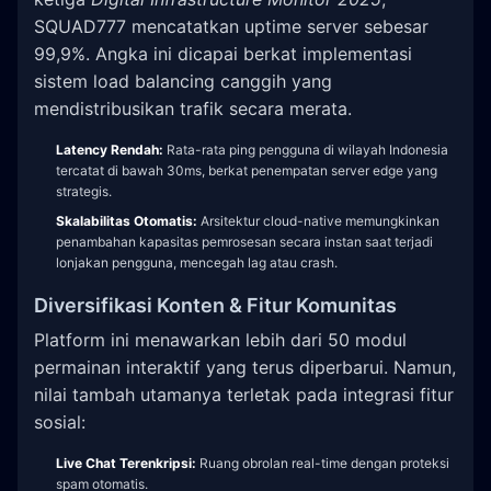
SQUAD777 mencatatkan uptime server sebesar
99,9%. Angka ini dicapai berkat implementasi
sistem load balancing canggih yang
mendistribusikan trafik secara merata.
Latency Rendah:
Rata-rata ping pengguna di wilayah Indonesia
tercatat di bawah 30ms, berkat penempatan server edge yang
strategis.
Skalabilitas Otomatis:
Arsitektur cloud-native memungkinkan
penambahan kapasitas pemrosesan secara instan saat terjadi
lonjakan pengguna, mencegah lag atau crash.
Diversifikasi Konten & Fitur Komunitas
Platform ini menawarkan lebih dari 50 modul
permainan interaktif yang terus diperbarui. Namun,
nilai tambah utamanya terletak pada integrasi fitur
sosial:
Live Chat Terenkripsi:
Ruang obrolan real-time dengan proteksi
spam otomatis.