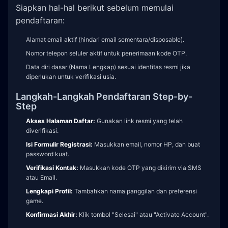
Siapkan hal-hal berikut sebelum memulai
pendaftaran:
Alamat email aktif (hindari email sementara/disposable).
Nomor telepon seluler aktif untuk penerimaan kode OTP.
Data diri dasar (Nama Lengkap) sesuai identitas resmi jika
diperlukan untuk verifikasi usia.
Langkah-Langkah Pendaftaran Step-by-
Step
Akses Halaman Daftar:
Gunakan link resmi yang telah
diverifikasi.
Isi Formulir Registrasi:
Masukkan email, nomor HP, dan buat
password kuat.
Verifikasi Kontak:
Masukkan kode OTP yang dikirim via SMS
atau Email.
Lengkapi Profil:
Tambahkan nama panggilan dan preferensi
game.
Konfirmasi Akhir:
Klik tombol "Selesai" atau "Activate Account".