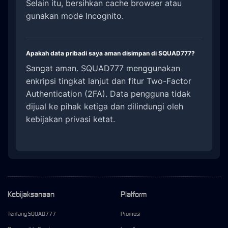
Selain itu, bersihkan cache browser atau
gunakan mode Incognito.
Apakah data pribadi saya aman disimpan di SQUAD777?
Sangat aman. SQUAD777 menggunakan
enkripsi tingkat lanjut dan fitur Two-Factor
Authentication (2FA). Data pengguna tidak
dijual ke pihak ketiga dan dilindungi oleh
kebijakan privasi ketat.
Kebijaksanaan
Platform
Tentang SQUAD777
Promosi