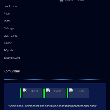
Squad777official
Live Casino
Race
Togel
Olahraga
Crash Game
Arcade
E-Sports
Sabung Ayam
Komunitas
* Selama bank maintenance dan bank offline deposit dan penarikan tidak dapat