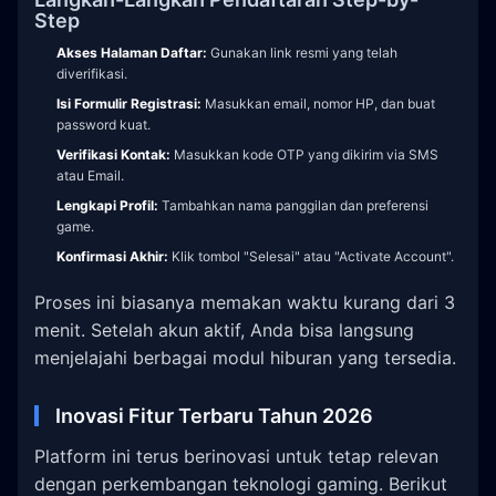
Step
Akses Halaman Daftar:
Gunakan link resmi yang telah
diverifikasi.
Isi Formulir Registrasi:
Masukkan email, nomor HP, dan buat
password kuat.
Verifikasi Kontak:
Masukkan kode OTP yang dikirim via SMS
atau Email.
Lengkapi Profil:
Tambahkan nama panggilan dan preferensi
game.
Konfirmasi Akhir:
Klik tombol "Selesai" atau "Activate Account".
Proses ini biasanya memakan waktu kurang dari 3
menit. Setelah akun aktif, Anda bisa langsung
menjelajahi berbagai modul hiburan yang tersedia.
Inovasi Fitur Terbaru Tahun 2026
Platform ini terus berinovasi untuk tetap relevan
dengan perkembangan teknologi gaming. Berikut