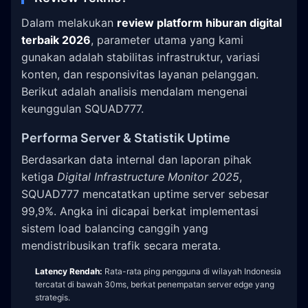
Dalam melakukan
review platform hiburan digital
terbaik 2026
, parameter utama yang kami
gunakan adalah stabilitas infrastruktur, variasi
konten, dan responsivitas layanan pelanggan.
Berikut adalah analisis mendalam mengenai
keunggulan SQUAD777.
Performa Server & Statistik Uptime
Berdasarkan data internal dan laporan pihak
ketiga
Digital Infrastructure Monitor 2025
,
SQUAD777 mencatatkan uptime server sebesar
99,9%. Angka ini dicapai berkat implementasi
sistem load balancing canggih yang
mendistribusikan trafik secara merata.
Latency Rendah:
Rata-rata ping pengguna di wilayah Indonesia
tercatat di bawah 30ms, berkat penempatan server edge yang
strategis.