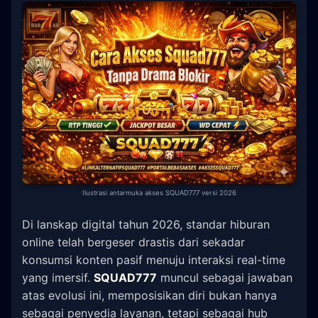
Ilustrasi antarmuka akses SQUAD777 versi 2026
Di lanskap digital tahun 2026, standar hiburan
online telah bergeser drastis dari sekadar
konsumsi konten pasif menuju interaksi real-time
yang imersif.
SQUAD777
muncul sebagai jawaban
atas evolusi ini, memposisikan diri bukan hanya
sebagai penyedia layanan, tetapi sebagai hub