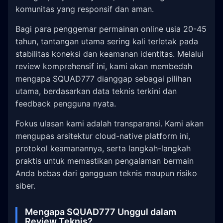
komunitas yang responsif dan aman.
Bagi para penggemar permainan online usia 20-45
tahun, tantangan utama sering kali terletak pada
stabilitas koneksi dan keamanan identitas. Melalui
review komprehensif ini, kami akan membedah
mengapa SQUAD777 dianggap sebagai pilihan
utama, berdasarkan data teknis terkini dan
feedback pengguna nyata.
Fokus ulasan kami adalah transparansi. Kami akan
mengupas arsitektur cloud-native platform ini,
protokol keamanannya, serta langkah-langkah
praktis untuk memastikan pengalaman bermain
Anda bebas dari gangguan teknis maupun risiko
siber.
Mengapa SQUAD777 Unggul dalam
Review Teknis?