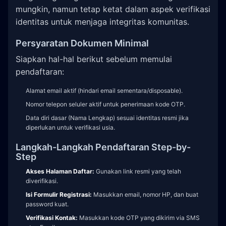
mungkin, namun tetap ketat dalam aspek verifikasi
identitas untuk menjaga integritas komunitas.
Persyaratan Dokumen Minimal
Siapkan hal-hal berikut sebelum memulai
pendaftaran:
Alamat email aktif (hindari email sementara/disposable).
Nomor telepon seluler aktif untuk penerimaan kode OTP.
Data diri dasar (Nama Lengkap) sesuai identitas resmi jika
diperlukan untuk verifikasi usia.
Langkah-Langkah Pendaftaran Step-by-
Step
Akses Halaman Daftar:
Gunakan link resmi yang telah
diverifikasi.
Isi Formulir Registrasi:
Masukkan email, nomor HP, dan buat
password kuat.
Verifikasi Kontak:
Masukkan kode OTP yang dikirim via SMS