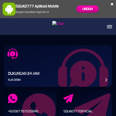
×
SQUAD777 Aplikasi Mobile
UNDUH
Jangan tampilkan lagi hari ini
DUKUNGAN 24 JAM
KLIK DISINI
+62087761520946
SQUAD777OFFICIAL