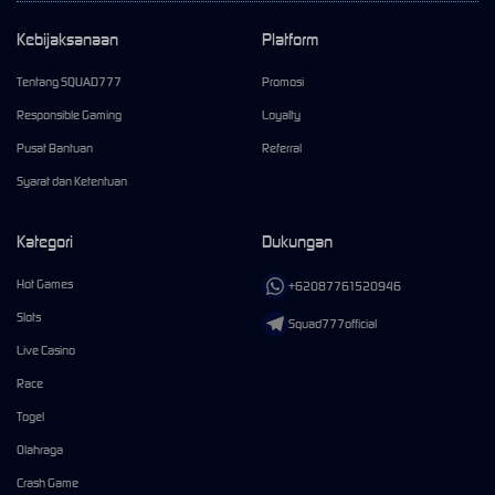
Kebijaksanaan
Platform
Tentang SQUAD777
Promosi
Responsible Gaming
Loyalty
Pusat Bantuan
Referral
Syarat dan Ketentuan
Kategori
Dukungan
Hot Games
+62087761520946
Slots
Squad777official
Live Casino
Race
Togel
Olahraga
Crash Game