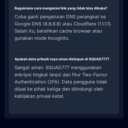
Bagaimana cara mengatasi link yang tidak bisa dibuka?
Coba ganti pengaturan DNS perangkat ke
Google DNS (8.8.8.8) atau Cloudflare (1.1.1.1).
Selain itu, bersihkan cache browser atau
gunakan mode Incognito.
Apakah data pribadi saya aman disimpan di SQUAD777?
Sangat aman. SQUAD777 menggunakan
enkripsi tingkat lanjut dan fitur Two-Factor
Authentication (2FA). Data pengguna tidak
dijual ke pihak ketiga dan dilindungi oleh
kebijakan privasi ketat.