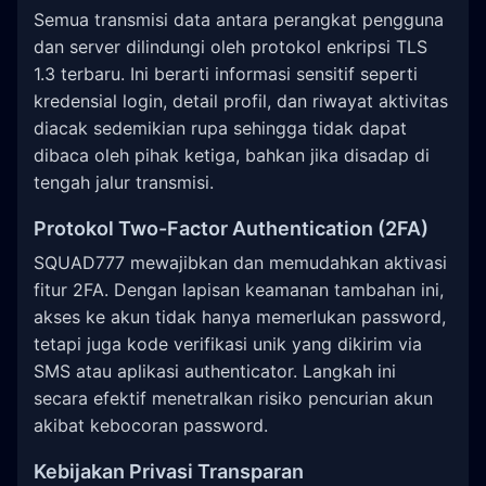
Semua transmisi data antara perangkat pengguna
dan server dilindungi oleh protokol enkripsi TLS
1.3 terbaru. Ini berarti informasi sensitif seperti
kredensial login, detail profil, dan riwayat aktivitas
diacak sedemikian rupa sehingga tidak dapat
dibaca oleh pihak ketiga, bahkan jika disadap di
tengah jalur transmisi.
Protokol Two-Factor Authentication (2FA)
SQUAD777 mewajibkan dan memudahkan aktivasi
fitur 2FA. Dengan lapisan keamanan tambahan ini,
akses ke akun tidak hanya memerlukan password,
tetapi juga kode verifikasi unik yang dikirim via
SMS atau aplikasi authenticator. Langkah ini
secara efektif menetralkan risiko pencurian akun
akibat kebocoran password.
Kebijakan Privasi Transparan