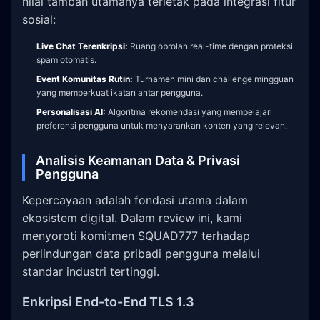
nilai tambah utamanya terletak pada integrasi fitur
sosial:
Live Chat Terenkripsi:
Ruang obrolan real-time dengan proteksi
spam otomatis.
Event Komunitas Rutin:
Turnamen mini dan challenge mingguan
yang memperkuat ikatan antar pengguna.
Personalisasi AI:
Algoritma rekomendasi yang mempelajari
preferensi pengguna untuk menyarankan konten yang relevan.
Analisis Keamanan Data & Privasi
Pengguna
Kepercayaan adalah fondasi utama dalam
ekosistem digital. Dalam review ini, kami
menyoroti komitmen SQUAD777 terhadap
perlindungan data pribadi pengguna melalui
standar industri tertinggi.
Enkripsi End-to-End TLS 1.3