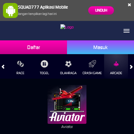
×
SQUAD777 Aplikasi Mobile
UNDUH
Jangan tampilkan lagi hari ini
Daftar
Masuk
SINO
RACE
TOGEL
OLAHRAGA
CRASH GAME
ARCADE
Aviator