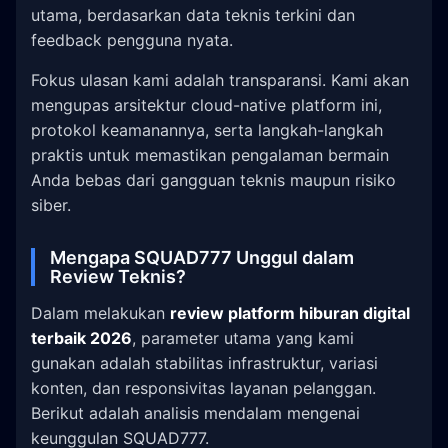
utama, berdasarkan data teknis terkini dan
feedback pengguna nyata.
Fokus ulasan kami adalah transparansi. Kami akan
mengupas arsitektur cloud-native platform ini,
protokol keamanannya, serta langkah-langkah
praktis untuk memastikan pengalaman bermain
Anda bebas dari gangguan teknis maupun risiko
siber.
Mengapa SQUAD777 Unggul dalam
Review Teknis?
Dalam melakukan
review platform hiburan digital
terbaik 2026
, parameter utama yang kami
gunakan adalah stabilitas infrastruktur, variasi
konten, dan responsivitas layanan pelanggan.
Berikut adalah analisis mendalam mengenai
keunggulan SQUAD777.