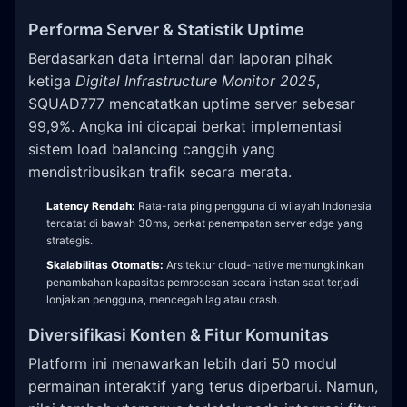
Performa Server & Statistik Uptime
Berdasarkan data internal dan laporan pihak
ketiga
Digital Infrastructure Monitor 2025
,
SQUAD777 mencatatkan uptime server sebesar
99,9%. Angka ini dicapai berkat implementasi
sistem load balancing canggih yang
mendistribusikan trafik secara merata.
Latency Rendah:
Rata-rata ping pengguna di wilayah Indonesia
tercatat di bawah 30ms, berkat penempatan server edge yang
strategis.
Skalabilitas Otomatis:
Arsitektur cloud-native memungkinkan
penambahan kapasitas pemrosesan secara instan saat terjadi
lonjakan pengguna, mencegah lag atau crash.
Diversifikasi Konten & Fitur Komunitas
Platform ini menawarkan lebih dari 50 modul
permainan interaktif yang terus diperbarui. Namun,