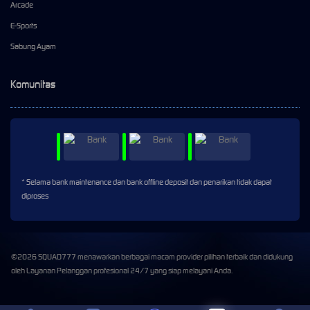
Arcade
E-Sports
Sabung Ayam
Komunitas
* Selama bank maintenance dan bank offline deposit dan penarikan tidak dapat
diproses
©2026 SQUAD777 menawarkan berbagai macam provider pilihan terbaik dan didukung
oleh Layanan Pelanggan profesional 24/7 yang siap melayani Anda.