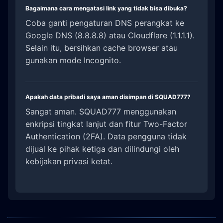
Bagaimana cara mengatasi link yang tidak bisa dibuka?
Coba ganti pengaturan DNS perangkat ke
Google DNS (8.8.8.8) atau Cloudflare (1.1.1.1).
Selain itu, bersihkan cache browser atau
gunakan mode Incognito.
Apakah data pribadi saya aman disimpan di SQUAD777?
Sangat aman. SQUAD777 menggunakan
enkripsi tingkat lanjut dan fitur Two-Factor
Authentication (2FA). Data pengguna tidak
dijual ke pihak ketiga dan dilindungi oleh
kebijakan privasi ketat.