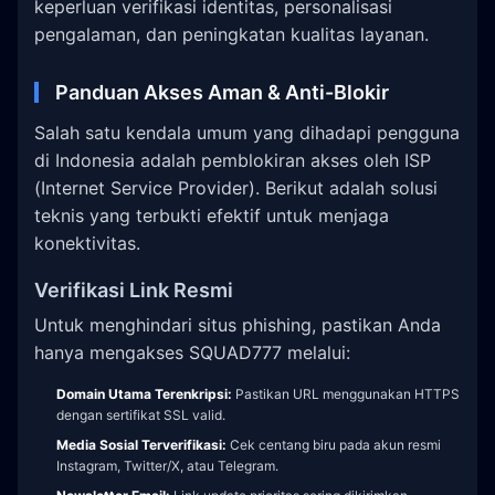
keperluan verifikasi identitas, personalisasi
pengalaman, dan peningkatan kualitas layanan.
Panduan Akses Aman & Anti-Blokir
Salah satu kendala umum yang dihadapi pengguna
di Indonesia adalah pemblokiran akses oleh ISP
(Internet Service Provider). Berikut adalah solusi
teknis yang terbukti efektif untuk menjaga
konektivitas.
Verifikasi Link Resmi
Untuk menghindari situs phishing, pastikan Anda
hanya mengakses SQUAD777 melalui:
Domain Utama Terenkripsi:
Pastikan URL menggunakan HTTPS
dengan sertifikat SSL valid.
Media Sosial Terverifikasi:
Cek centang biru pada akun resmi
Instagram, Twitter/X, atau Telegram.