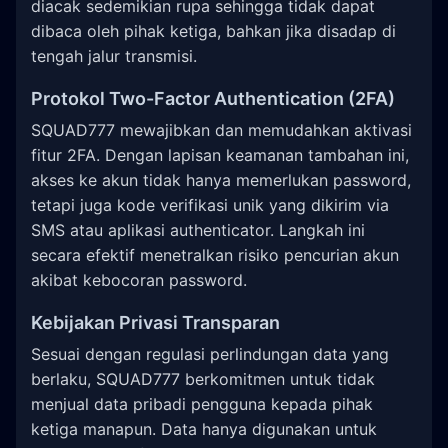
diacak sedemikian rupa sehingga tidak dapat
dibaca oleh pihak ketiga, bahkan jika disadap di
tengah jalur transmisi.
Protokol Two-Factor Authentication (2FA)
SQUAD777 mewajibkan dan memudahkan aktivasi
fitur 2FA. Dengan lapisan keamanan tambahan ini,
akses ke akun tidak hanya memerlukan password,
tetapi juga kode verifikasi unik yang dikirim via
SMS atau aplikasi authenticator. Langkah ini
secara efektif menetralkan risiko pencurian akun
akibat kebocoran password.
Kebijakan Privasi Transparan
Sesuai dengan regulasi perlindungan data yang
berlaku, SQUAD777 berkomitmen untuk tidak
menjual data pribadi pengguna kepada pihak
ketiga manapun. Data hanya digunakan untuk