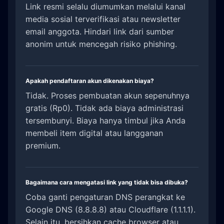
Link resmi selalu diumumkan melalui kanal
media sosial terverifikasi atau newsletter
email anggota. Hindari link dari sumber
anonim untuk mencegah risiko phishing.
Apakah pendaftaran akun dikenakan biaya?
Tidak. Proses pembuatan akun sepenuhnya
gratis (Rp0). Tidak ada biaya administrasi
tersembunyi. Biaya hanya timbul jika Anda
membeli item digital atau langganan
premium.
Bagaimana cara mengatasi link yang tidak bisa dibuka?
Coba ganti pengaturan DNS perangkat ke
Google DNS (8.8.8.8) atau Cloudflare (1.1.1.1).
Selain itu, bersihkan cache browser atau