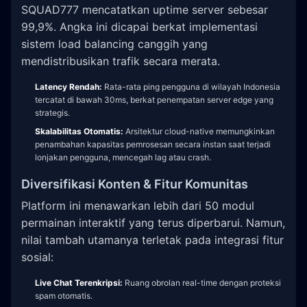
SQUAD777 mencatatkan uptime server sebesar
99,9%. Angka ini dicapai berkat implementasi
sistem load balancing canggih yang
mendistribusikan trafik secara merata.
Latency Rendah:
Rata-rata ping pengguna di wilayah Indonesia
tercatat di bawah 30ms, berkat penempatan server edge yang
strategis.
Skalabilitas Otomatis:
Arsitektur cloud-native memungkinkan
penambahan kapasitas pemrosesan secara instan saat terjadi
lonjakan pengguna, mencegah lag atau crash.
Diversifikasi Konten & Fitur Komunitas
Platform ini menawarkan lebih dari 50 modul
permainan interaktif yang terus diperbarui. Namun,
nilai tambah utamanya terletak pada integrasi fitur
sosial:
Live Chat Terenkripsi:
Ruang obrolan real-time dengan proteksi
spam otomatis.