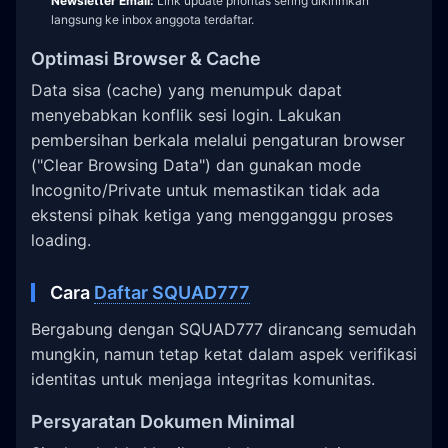
Newsletter Email:
Link update prioritas sering dikirimkan
langsung ke inbox anggota terdaftar.
Optimasi Browser & Cache
Data sisa (cache) yang menumpuk dapat
menyebabkan konflik sesi login. Lakukan
pembersihan berkala melalui pengaturan browser
("Clear Browsing Data") dan gunakan mode
Incognito/Private untuk memastikan tidak ada
ekstensi pihak ketiga yang mengganggu proses
loading.
Cara
Daftar SQUAD777
Bergabung dengan SQUAD777 dirancang semudah
mungkin, namun tetap ketat dalam aspek verifikasi
identitas untuk menjaga integritas komunitas.
Persyaratan Dokumen Minimal