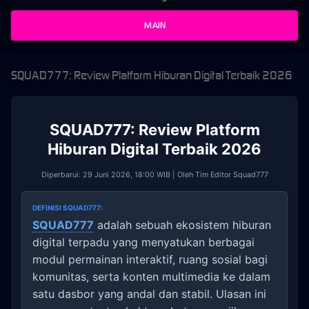
MAIN
SQUAD777: Review Platform Hiburan Digital Terbaik 2026
SQUAD777: Review Platform
Hiburan Digital Terbaik 2026
Diperbarui: 29 Juni 2026, 18:00 WIB | Oleh Tim Editor Squad777
DEFINISI SQUAD777:
SQUAD777
adalah sebuah ekosistem hiburan
digital terpadu yang menyatukan berbagai
modul permainan interaktif, ruang sosial bagi
komunitas, serta konten multimedia ke dalam
satu dasbor yang andal dan stabil. Ulasan ini