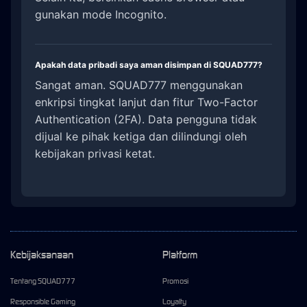
gunakan mode Incognito.
Apakah data pribadi saya aman disimpan di SQUAD777?
Sangat aman. SQUAD777 menggunakan
enkripsi tingkat lanjut dan fitur Two-Factor
Authentication (2FA). Data pengguna tidak
dijual ke pihak ketiga dan dilindungi oleh
kebijakan privasi ketat.
Kebijaksanaan
Platform
Tentang SQUAD777
Promosi
Responsible Gaming
Loyalty