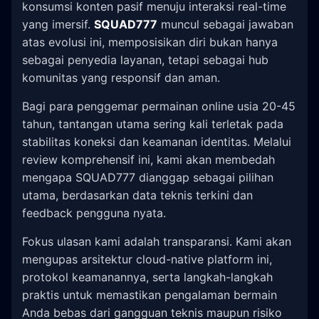
konsumsi konten pasif menuju interaksi real-time
yang imersif.
SQUAD777
muncul sebagai jawaban
atas evolusi ini, memposisikan diri bukan hanya
sebagai penyedia layanan, tetapi sebagai hub
komunitas yang responsif dan aman.
Bagi para penggemar permainan online usia 20-45
tahun, tantangan utama sering kali terletak pada
stabilitas koneksi dan keamanan identitas. Melalui
review komprehensif ini, kami akan membedah
mengapa SQUAD777 dianggap sebagai pilihan
utama, berdasarkan data teknis terkini dan
feedback pengguna nyata.
Fokus ulasan kami adalah transparansi. Kami akan
mengupas arsitektur cloud-native platform ini,
protokol keamanannya, serta langkah-langkah
praktis untuk memastikan pengalaman bermain
Anda bebas dari gangguan teknis maupun risiko