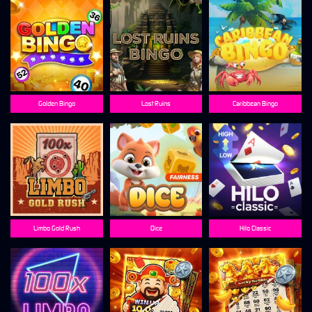
Golden Bingo
Lost Ruins
Caribbean Bingo
Limbo Gold Rush
Dice
Hilo Classic