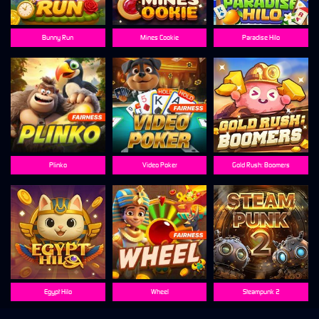
Bunny Run
Mines Cookie
Paradise Hilo
Plinko
Video Poker
Gold Rush: Boomers
Egypt Hilo
Wheel
Steampunk 2