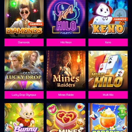
Diamonds
Hilo Neon
Keno
Lucky Drop-Olympus
Mines Raider
Multi Hilo