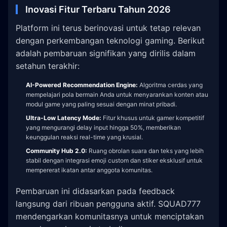
Inovasi Fitur Terbaru Tahun 2026
Platform ini terus berinovasi untuk tetap relevan
dengan perkembangan teknologi gaming. Berikut
adalah pembaruan signifikan yang dirilis dalam
setahun terakhir:
AI-Powered Recommendation Engine:
Algoritma cerdas yang
mempelajari pola bermain Anda untuk menyarankan konten atau
modul game yang paling sesuai dengan minat pribadi.
Ultra-Low Latency Mode:
Fitur khusus untuk gamer kompetitif
yang mengurangi delay input hingga 50%, memberikan
keunggulan reaksi real-time yang krusial.
Community Hub 2.0:
Ruang obrolan suara dan teks yang lebih
stabil dengan integrasi emoji custom dan stiker eksklusif untuk
mempererat ikatan antar anggota komunitas.
Pembaruan ini didasarkan pada feedback
langsung dari ribuan pengguna aktif. SQUAD777
mendengarkan komunitasnya untuk menciptakan