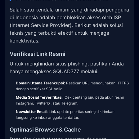
Salah satu kendala umum yang dihadapi pengguna
di Indonesia adalah pemblokiran akses oleh ISP
(Internet Service Provider). Berikut adalah solusi
teknis yang terbukti efektif untuk menjaga
konektivitas.
Verifikasi Link Resmi
Untuk menghindari situs phishing, pastikan Anda
hanya mengakses SQUAD777 melalui:
Domain Utama Terenkripsi:
Pastikan URL menggunakan HTTPS
dengan sertifikat SSL valid.
Media Sosial Terverifikasi:
Cek centang biru pada akun resmi
Instagram, Twitter/X, atau Telegram.
Newsletter Email:
Link update prioritas sering dikirimkan
langsung ke inbox anggota terdaftar.
Optimasi Browser & Cache