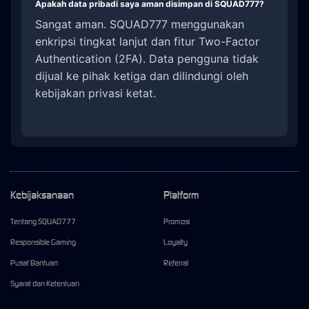
Apakah data pribadi saya aman disimpan di SQUAD777?
Sangat aman. SQUAD777 menggunakan
enkripsi tingkat lanjut dan fitur Two-Factor
Authentication (2FA). Data pengguna tidak
dijual ke pihak ketiga dan dilindungi oleh
kebijakan privasi ketat.
Kebijaksanaan
Platform
Tentang SQUAD777
Promosi
Responsible Gaming
Loyalty
Pusat Bantuan
Referral
Syarat dan Ketentuan