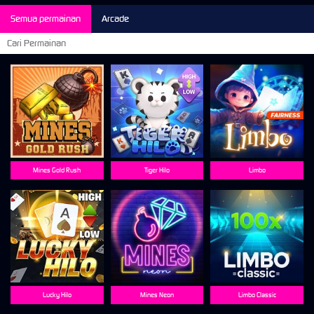
Semua permainan
Arcade
Mines Gold Rush
Tiger Hilo
Limbo
Lucky Hilo
Mines Neon
Limbo Classic