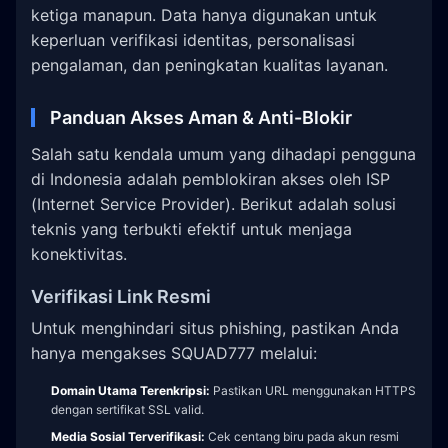
ketiga manapun. Data hanya digunakan untuk
keperluan verifikasi identitas, personalisasi
pengalaman, dan peningkatan kualitas layanan.
Panduan Akses Aman & Anti-Blokir
Salah satu kendala umum yang dihadapi pengguna
di Indonesia adalah pemblokiran akses oleh ISP
(Internet Service Provider). Berikut adalah solusi
teknis yang terbukti efektif untuk menjaga
konektivitas.
Verifikasi Link Resmi
Untuk menghindari situs phishing, pastikan Anda
hanya mengakses SQUAD777 melalui:
Domain Utama Terenkripsi:
Pastikan URL menggunakan HTTPS
dengan sertifikat SSL valid.
Media Sosial Terverifikasi:
Cek centang biru pada akun resmi