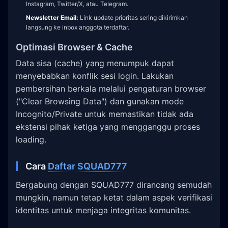
Instagram, Twitter/X, atau Telegram.
Newsletter Email:
Link update prioritas sering dikirimkan
langsung ke inbox anggota terdaftar.
Optimasi Browser & Cache
Data sisa (cache) yang menumpuk dapat
menyebabkan konflik sesi login. Lakukan
pembersihan berkala melalui pengaturan browser
("Clear Browsing Data") dan gunakan mode
Incognito/Private untuk memastikan tidak ada
ekstensi pihak ketiga yang mengganggu proses
loading.
Cara
Daftar SQUAD777
Bergabung dengan SQUAD777 dirancang semudah
mungkin, namun tetap ketat dalam aspek verifikasi
identitas untuk menjaga integritas komunitas.