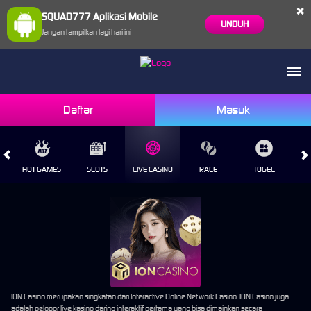
×
SQUAD777 Aplikasi Mobile
UNDUH
Jangan tampilkan lagi hari ini
Daftar
Masuk
HOT GAMES
SLOTS
LIVE CASINO
RACE
TOGEL
OL
ION Casino merupakan singkatan dari Interactive Online Network Casino. ION Casino juga
adalah pelopor live kasino daring interaktif pertama yang bisa dimainkan secara