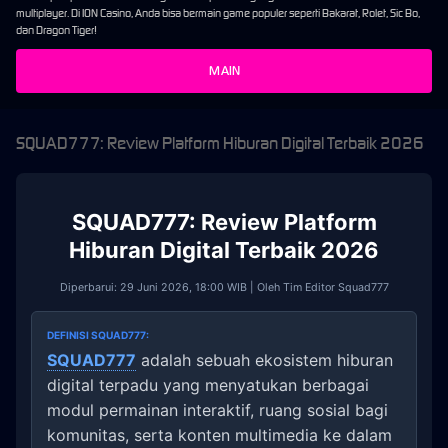
multiplayer. Di ION Casino, Anda bisa bermain game populer seperti Bakarat, Rolet, Sic Bo,
dan Dragon Tiger!
MAIN
SQUAD777: Review Platform Hiburan Digital Terbaik 2026
SQUAD777: Review Platform
Hiburan Digital Terbaik 2026
Diperbarui: 29 Juni 2026, 18:00 WIB | Oleh Tim Editor Squad777
DEFINISI SQUAD777:
SQUAD777
adalah sebuah ekosistem hiburan
digital terpadu yang menyatukan berbagai
modul permainan interaktif, ruang sosial bagi
komunitas, serta konten multimedia ke dalam