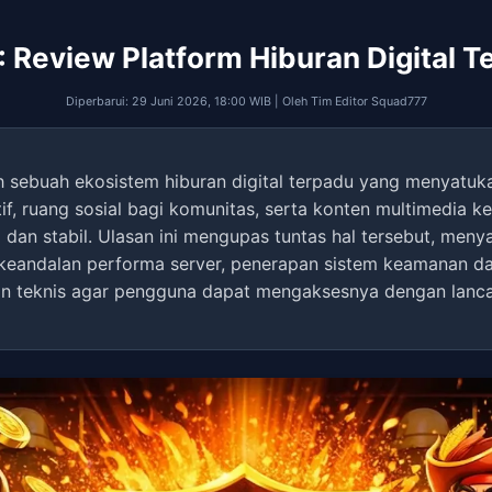
Review Platform Hiburan Digital T
Diperbarui: 29 Juni 2026, 18:00 WIB | Oleh Tim Editor Squad777
 sebuah ekosistem hiburan digital terpadu yang menyatuk
if, ruang sosial bagi komunitas, serta konten multimedia k
dan stabil. Ulasan ini mengupas tuntas hal tersebut, menyaj
keandalan performa server, penerapan sistem keamanan da
an teknis agar pengguna dapat mengaksesnya dengan lanca