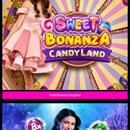
Sweet Bonanza Candyland