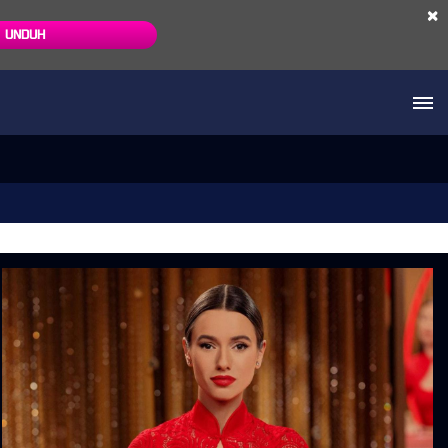
×
UNDUH