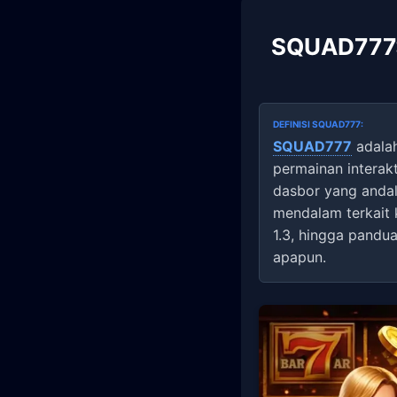
SQUAD777: 
DEFINISI SQUAD777:
SQUAD777
adalah
permainan interakt
dasbor yang andal 
mendalam terkait 
1.3, hingga pandu
apapun.