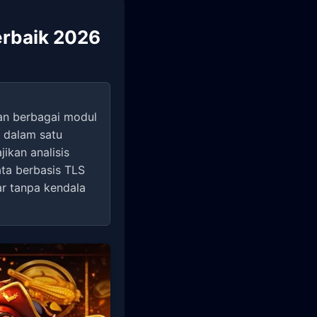
erbaik 2026
an berbagai modul
e dalam satu
ikan analisis
ta berbasis TLS
r tanpa kendala