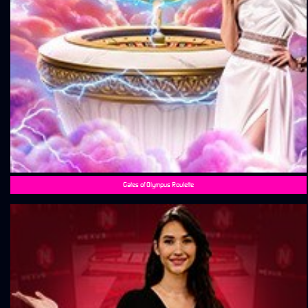
Gates of Olympus Roulette