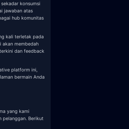
ri sekadar konsumsi
i jawaban atas
ebagai hub komunitas
g kali terletak pada
kami akan membedah
erkini dan feedback
ive platform ini,
alaman bermain Anda
ama yang kami
an pelanggan. Berikut