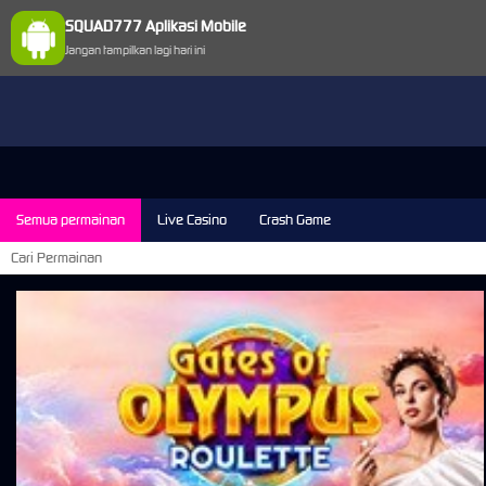
SQUAD777 Aplikasi Mobile
Jangan tampilkan lagi hari ini
Semua permainan
Live Casino
Crash Game