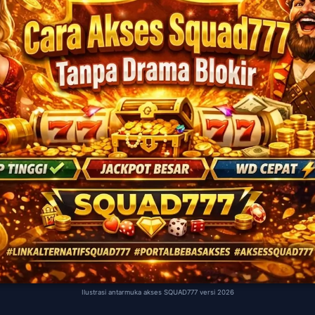
Ilustrasi antarmuka akses SQUAD777 versi 2026