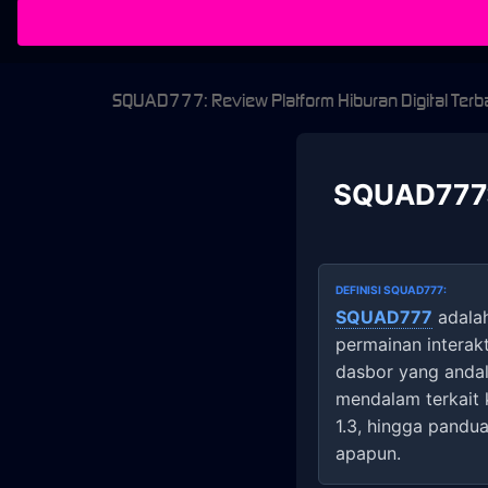
SQUAD777: Review Platform Hiburan Digital Ter
SQUAD777: 
DEFINISI SQUAD777:
SQUAD777
adalah
permainan interakt
dasbor yang andal 
mendalam terkait 
1.3, hingga pandu
apapun.