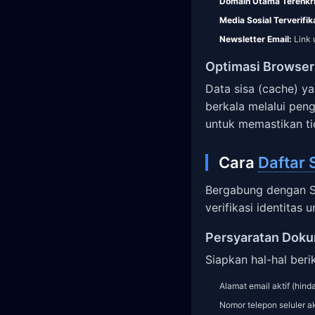
Domain Utama Terenkri
Media Sosial Terverifik
Newsletter Email:
Link 
Optimasi Browser
Data sisa (cache) y
berkala melalui pen
untuk memastikan ti
Cara
Daftar
Bergabung dengan S
verifikasi identitas
Persyaratan Dok
Siapkan hal-hal ber
Alamat email aktif (hind
Nomor telepon seluler a