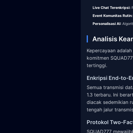
Live Chat Terenkripsi:
R
Event Komunitas Rutin:
Personalisasi AI:
Algori
Analisis Kea
Kepercayaan adalah 
komitmen SQUAD777 t
tertinggi.
Enkripsi End-to-E
Semua transmisi dat
1.3 terbaru. Ini berar
diacak sedemikian ru
tengah jalur transmis
Protokol Two-Fact
SQUAD777 mewajibka