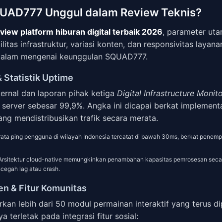
AD777 Unggul dalam Review Teknis?
view platform hiburan digital terbaik 2026
, parameter ut
litas infrastruktur, variasi konten, dan responsivitas layan
ndalam mengenai keunggulan SQUAD777.
 Statistik Uptime
ternal dan laporan pihak ketiga
Digital Infrastructure Monit
server sebesar 99,9%. Angka ini dicapai berkat implementa
ng mendistribusikan trafik secara merata.
ata ping pengguna di wilayah Indonesia tercatat di bawah 30ms, berkat penem
rsitektur cloud-native memungkinkan penambahan kapasitas pemrosesan secara 
cegah lag atau crash.
ten & Fitur Komunitas
kan lebih dari 50 modul permainan interaktif yang terus d
 terletak pada integrasi fitur sosial: