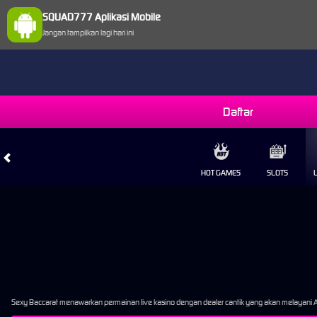
SQUAD777 Aplikasi Mobile
Jangan tampilkan lagi hari ini
Daftar
HOT GAMES
SLOTS
Sexy Baccarat menawarkan permainan live kasino dengan dealer cantik yang akan melayani 