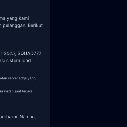
ama yang kami
an pelanggan. Berikut
or 2025
, SQUAD777
si sistem load
patan server edge yang
instan saat terjadi
iperbarui. Namun,