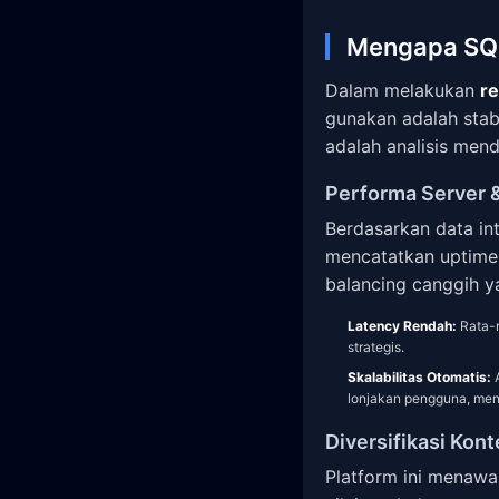
Mengapa SQU
Dalam melakukan
re
gunakan adalah stabi
adalah analisis me
Performa Server &
Berdasarkan data in
mencatatkan uptime 
balancing canggih ya
Latency Rendah:
Rata-r
strategis.
Skalabilitas Otomatis:
A
lonjakan pengguna, men
Diversifikasi Kon
Platform ini menawar