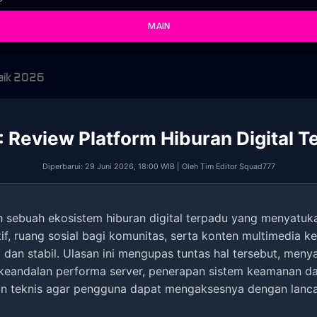
MAIN
baik 2026
Review Platform Hiburan Digital T
Diperbarui: 29 Juni 2026, 18:00 WIB | Oleh Tim Editor Squad777
 sebuah ekosistem hiburan digital terpadu yang menyatuk
if, ruang sosial bagi komunitas, serta konten multimedia k
dan stabil. Ulasan ini mengupas tuntas hal tersebut, menyaj
keandalan performa server, penerapan sistem keamanan da
an teknis agar pengguna dapat mengaksesnya dengan lanca