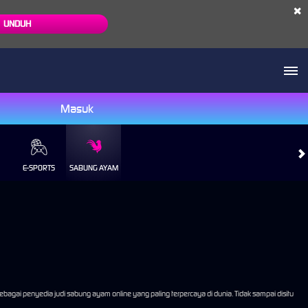
×
UNDUH
Masuk
E-SPORTS
SABUNG AYAM
ai penyedia judi sabung ayam online yang paling terpercaya di dunia. Tidak sampai disitu