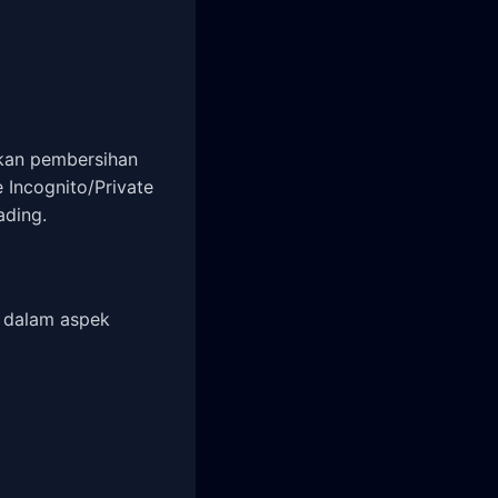
ukan pembersihan
 Incognito/Private
ading.
 dalam aspek