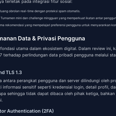
 terletak pada integrasi fitur sosial:
uang obrolan real-time dengan proteksi spam otomatis.
Turnamen mini dan challenge mingguan yang memperkuat ikatan antar penggun
tma rekomendasi yang mempelajari preferensi pengguna untuk menyarankan kon
manan Data & Privasi Pengguna
fondasi utama dalam ekosistem digital. Dalam review ini, 
erhadap perlindungan data pribadi pengguna melalui stan
nd TLS 1.3
a antara perangkat pengguna dan server dilindungi oleh pr
ti informasi sensitif seperti kredensial login, detail profil, d
pa sehingga tidak dapat dibaca oleh pihak ketiga, bahkan 
i.
or Authentication (2FA)