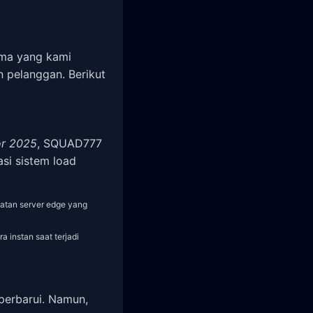
ama yang kami
an pelanggan. Berikut
or 2025
, SQUAD777
si sistem load
patan server edge yang
instan saat terjadi
iperbarui. Namun,