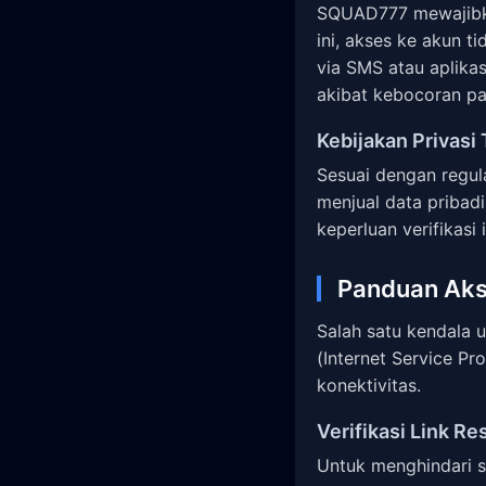
SQUAD777 mewajibka
ini, akses ke akun t
via SMS atau aplikas
akibat kebocoran p
Kebijakan Privasi
Sesuai dengan regul
menjual data pribad
keperluan verifikasi
Panduan Aks
Salah satu kendala 
(Internet Service Pr
konektivitas.
Verifikasi Link Re
Untuk menghindari s