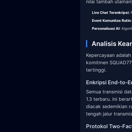
nilai tambah utamanya
Live Chat Terenkripsi:
R
Event Komunitas Rutin:
Personalisasi AI:
Algori
Analisis Kea
Kepercayaan adalah 
komitmen SQUAD777 t
tertinggi.
Enkripsi End-to-E
Semua transmisi dat
1.3 terbaru. Ini berar
diacak sedemikian ru
tengah jalur transmis
Protokol Two-Fact