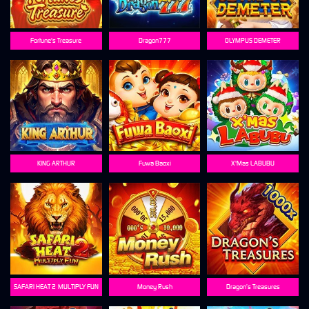
Fortune's Treasure
Dragon777
OLYMPUS DEMETER
KING ARTHUR
Fuwa Baoxi
X'Mas LABUBU
SAFARI HEAT 2-MULTIPLY FUN
Money Rush
Dragon’s Treasures