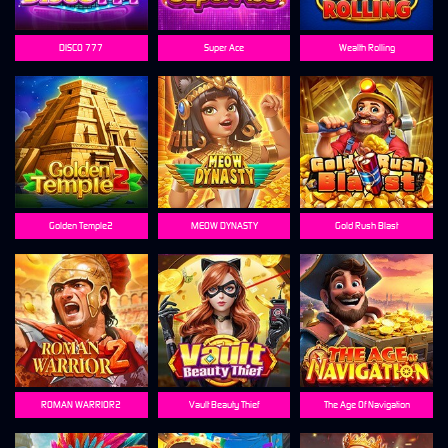
DISCO 777
Super Ace
Wealth Rolling
Golden Temple2
MEOW DYNASTY
Gold Rush Blast
ROMAN WARRIOR2
Vault Beauty Thief
The Age Of Navigation