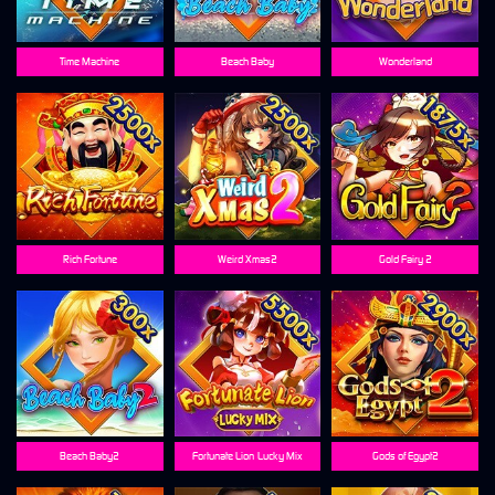
Time Machine
Beach Baby
Wonderland
Rich Fortune
Weird Xmas2
Gold Fairy 2
Beach Baby2
Fortunate Lion-Lucky Mix
Gods of Egypt2