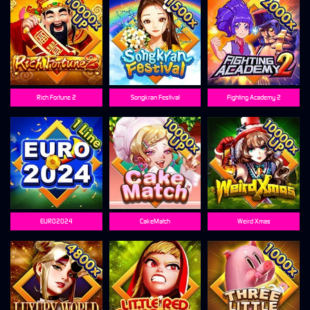
Rich Fortune 2
Songkran Festival
Fighting Academy 2
EURO2024
CakeMatch
Weird Xmas