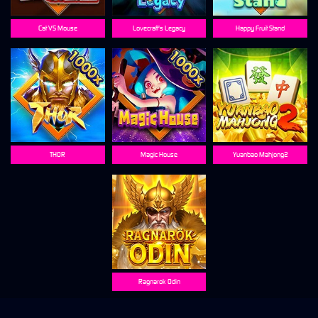
Cat VS Mouse
Lovecraft's Legacy
Happy Fruit Stand
THOR
Magic House
Yuanbao Mahjong2
Ragnarok Odin