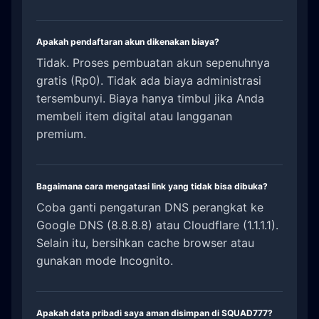
Apakah pendaftaran akun dikenakan biaya?
Tidak. Proses pembuatan akun sepenuhnya
gratis (Rp0). Tidak ada biaya administrasi
tersembunyi. Biaya hanya timbul jika Anda
membeli item digital atau langganan
premium.
Bagaimana cara mengatasi link yang tidak bisa dibuka?
Coba ganti pengaturan DNS perangkat ke
Google DNS (8.8.8.8) atau Cloudflare (1.1.1.1).
Selain itu, bersihkan cache browser atau
gunakan mode Incognito.
Apakah data pribadi saya aman disimpan di SQUAD777?