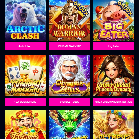
Arctic Clash
ROMAN WARRIOR
Big Eater
Yuanbao Mahjong
Olympus - Zeus
Unparalleled Phoenix Dynasty