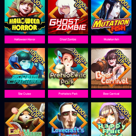
Halloween Horror
Ghost Zombie
Mutation fish
Star Cruise
Prehistoric Park
Beer Carnival