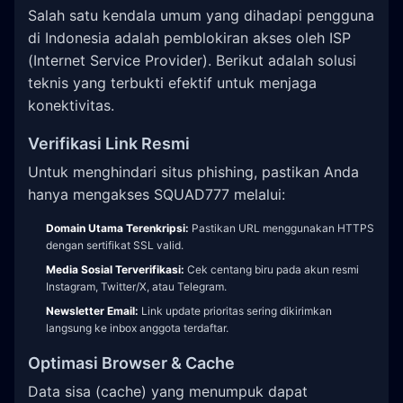
Salah satu kendala umum yang dihadapi pengguna
di Indonesia adalah pemblokiran akses oleh ISP
(Internet Service Provider). Berikut adalah solusi
teknis yang terbukti efektif untuk menjaga
konektivitas.
Verifikasi Link Resmi
Untuk menghindari situs phishing, pastikan Anda
hanya mengakses SQUAD777 melalui:
Domain Utama Terenkripsi:
Pastikan URL menggunakan HTTPS
dengan sertifikat SSL valid.
Media Sosial Terverifikasi:
Cek centang biru pada akun resmi
Instagram, Twitter/X, atau Telegram.
Newsletter Email:
Link update prioritas sering dikirimkan
langsung ke inbox anggota terdaftar.
Optimasi Browser & Cache
Data sisa (cache) yang menumpuk dapat