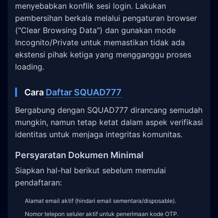
menyebabkan konflik sesi login. Lakukan
pembersihan berkala melalui pengaturan browser
("Clear Browsing Data") dan gunakan mode
Incognito/Private untuk memastikan tidak ada
ekstensi pihak ketiga yang mengganggu proses
loading.
Cara
Daftar SQUAD777
Bergabung dengan SQUAD777 dirancang semudah
mungkin, namun tetap ketat dalam aspek verifikasi
identitas untuk menjaga integritas komunitas.
Persyaratan Dokumen Minimal
Siapkan hal-hal berikut sebelum memulai
pendaftaran:
Alamat email aktif (hindari email sementara/disposable).
Nomor telepon seluler aktif untuk penerimaan kode OTP.