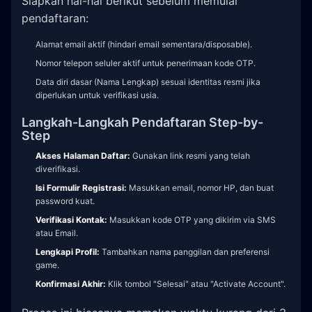
Siapkan hal-hal berikut sebelum memulai
pendaftaran:
Alamat email aktif (hindari email sementara/disposable).
Nomor telepon seluler aktif untuk penerimaan kode OTP.
Data diri dasar (Nama Lengkap) sesuai identitas resmi jika
diperlukan untuk verifikasi usia.
Langkah-Langkah Pendaftaran Step-by-
Step
Akses Halaman Daftar:
Gunakan link resmi yang telah
diverifikasi.
Isi Formulir Registrasi:
Masukkan email, nomor HP, dan buat
password kuat.
Verifikasi Kontak:
Masukkan kode OTP yang dikirim via SMS
atau Email.
Lengkapi Profil:
Tambahkan nama panggilan dan preferensi
game.
Konfirmasi Akhir:
Klik tombol "Selesai" atau "Activate Account".