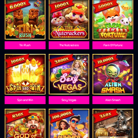
Tiki Rush
The Nutcrackers
Farm Of Fortune
Spin and Win
Sexy Vegas
Alien Smash