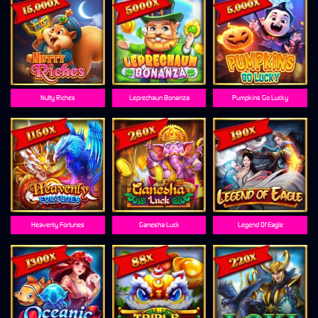
Nutty Riches
Leprechaun Bonanza
Pumpkins Go Lucky
Heavenly Fortunes
Ganesha Luck
Legend Of Eagle