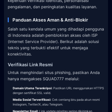
keperluan verifikasi identitas, personalisasi
pengalaman, dan peningkatan kualitas layanan.
Panduan Akses Aman & Anti-Blokir
Salah satu kendala umum yang dihadapi pengguna
di Indonesia adalah pemblokiran akses oleh ISP
(Internet Service Provider). Berikut adalah solusi
teknis yang terbukti efektif untuk menjaga
konektivitas.
Verifikasi Link Resmi
Untuk menghindari situs phishing, pastikan Anda
hanya mengakses SQUAD777 melalui:
Domain Utama Terenkripsi:
Pastikan URL menggunakan HTTPS
dengan sertifikat SSL valid.
Media Sosial Terverifikasi:
Cek centang biru pada akun resmi
Instagram, Twitter/X, atau Telegram.
Newsletter Email:
Link update prioritas sering dikirimkan