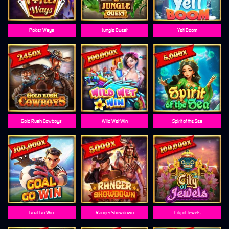
Poker Ways
Jungle Quest
Yeti Boom
Gold Rush Cowboys
Wild Wet Win
Spirit of the Sea
Goal Go Win
Ranger Showdown
City of Jewels