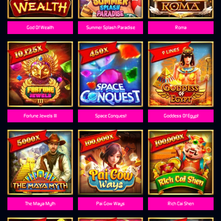
God Of Wealth
Summer Splash Paradise
Roma
Fortune Jewels III
Space Conquest
Goddess Of Egypt
The Maya Myth
Pai Gow Ways
Rich Cai Shen