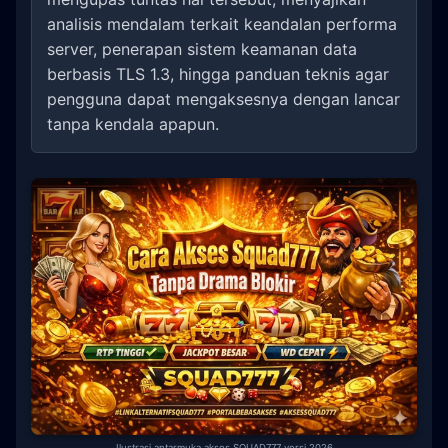
analisis mendalam terkait keandalan performa
server, penerapan sistem keamanan data
berbasis TLS 1.3, hingga panduan teknis agar
pengguna dapat mengaksesnya dengan lancar
tanpa kendala apapun.
Ilustrasi antarmuka akses SQUAD777 versi 2026