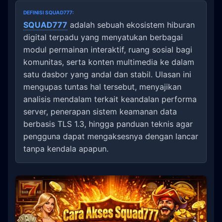
DEFINISI SQUAD777:
SQUAD777
adalah sebuah ekosistem hiburan
digital terpadu yang menyatukan berbagai
modul permainan interaktif, ruang sosial bagi
komunitas, serta konten multimedia ke dalam
satu dasbor yang andal dan stabil. Ulasan ini
mengupas tuntas hal tersebut, menyajikan
analisis mendalam terkait keandalan performa
server, penerapan sistem keamanan data
berbasis TLS 1.3, hingga panduan teknis agar
pengguna dapat mengaksesnya dengan lancar
tanpa kendala apapun.