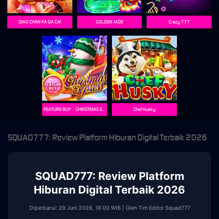
DIAO CHAN FA DA CAI
GOLDEN JADE
Crazy 777
FEATURE BUY・CHRISTMAS EXPRESS
Chef Husky
SQUAD777: Review Platform Hiburan Digital Terbaik 2026
SQUAD777: Review Platform
Hiburan Digital Terbaik 2026
Diperbarui: 29 Juni 2026, 18:00 WIB | Oleh Tim Editor Squad777