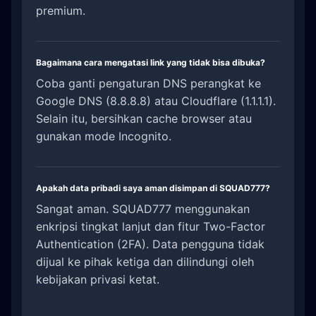
premium.
Bagaimana cara mengatasi link yang tidak bisa dibuka?
Coba ganti pengaturan DNS perangkat ke
Google DNS (8.8.8.8) atau Cloudflare (1.1.1.1).
Selain itu, bersihkan cache browser atau
gunakan mode Incognito.
Apakah data pribadi saya aman disimpan di SQUAD777?
Sangat aman. SQUAD777 menggunakan
enkripsi tingkat lanjut dan fitur Two-Factor
Authentication (2FA). Data pengguna tidak
dijual ke pihak ketiga dan dilindungi oleh
kebijakan privasi ketat.