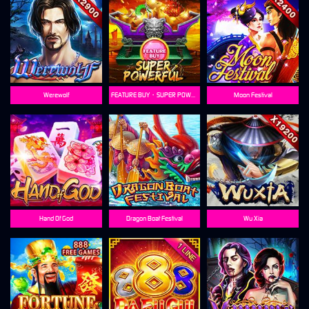
Werewolf
FEATURE BUY・SUPER POWERFUL
Moon Festival
Hand Of God
Dragon Boat Festival
Wu Xia