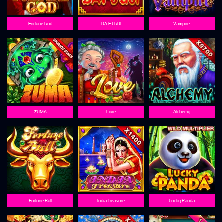
Fortune God
DA FU GUI
Vampire
ZUMA
Love
Alchemy
Fortune Bull
India Treasure
Lucky Panda