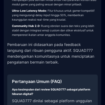
modul game yang paling sesuai dengan minat pribadi.
Ultra-Low Latency Mode:
Fitur khusus untuk gamer kompetitif
yang mengurangi delay input hingga 50%, memberikan
keunggulan reaksi real-time yang krusial.
Community Hub 2.0:
Ruang obrolan suara dan teks yang lebih
stabil dengan integrasi emoji custom dan stiker eksklusif untuk
mempererat ikatan antar anggota komunitas.
Pembaruan ini didasarkan pada feedback
langsung dari ribuan pengguna aktif. SQUAD777
mendengarkan komunitasnya untuk menciptakan
pengalaman bermain terbaik.
Pertanyaan Umum (FAQ)
Apa kesimpulan dari review SQUAD777 sebagai platform
hiburan digital?
SQUAD777 dinilai sebagai platform unggulan