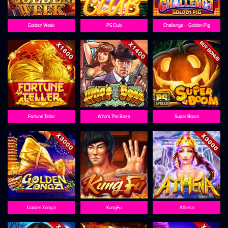
Golden Week
PS Club
Challenge・Golden Pig
Fortune Teller
Who's The Boss
Super Boom
Golden Zongzi
KungFu
Athena