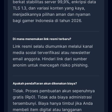
berkat stabilitas server 99,9%, enkripsi data
TLS 1.3, dan variasi konten yang kaya,
menjadikannya pilihan aman dan nyaman
bagi gamer Indonesia di tahun 2026.
Di mana menemukan link resmi terbaru?
Link resmi selalu diumumkan melalui kanal
media sosial terverifikasi atau newsletter
email anggota. Hindari link dari sumber
anonim untuk mencegah risiko phishing.
Apakah pendaftaran akun dikenakan biaya?
Tidak. Proses pembuatan akun sepenuhnya
gratis (Rp0). Tidak ada biaya administrasi
tersembunyi. Biaya hanya timbul jika Anda
membeli item digital atau langganan