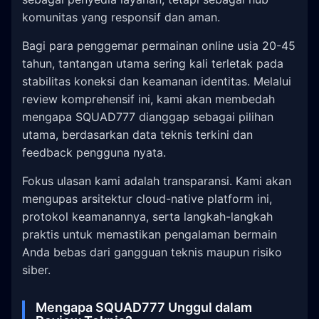
komunitas yang responsif dan aman.
Bagi para penggemar permainan online usia 20-45
tahun, tantangan utama sering kali terletak pada
stabilitas koneksi dan keamanan identitas. Melalui
review komprehensif ini, kami akan membedah
mengapa SQUAD777 dianggap sebagai pilihan
utama, berdasarkan data teknis terkini dan
feedback pengguna nyata.
Fokus ulasan kami adalah transparansi. Kami akan
mengupas arsitektur cloud-native platform ini,
protokol keamanannya, serta langkah-langkah
praktis untuk memastikan pengalaman bermain
Anda bebas dari gangguan teknis maupun risiko
siber.
Mengapa SQUAD777 Unggul dalam