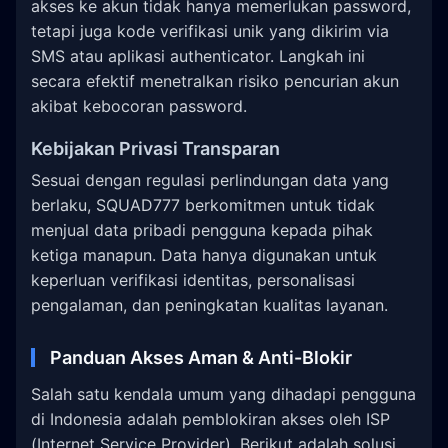
akses ke akun tidak hanya memerlukan password,
tetapi juga kode verifikasi unik yang dikirim via
SMS atau aplikasi authenticator. Langkah ini
secara efektif menetralkan risiko pencurian akun
akibat kebocoran password.
Kebijakan Privasi Transparan
Sesuai dengan regulasi perlindungan data yang
berlaku, SQUAD777 berkomitmen untuk tidak
menjual data pribadi pengguna kepada pihak
ketiga manapun. Data hanya digunakan untuk
keperluan verifikasi identitas, personalisasi
pengalaman, dan peningkatan kualitas layanan.
Panduan Akses Aman & Anti-Blokir
Salah satu kendala umum yang dihadapi pengguna
di Indonesia adalah pemblokiran akses oleh ISP
(Internet Service Provider). Berikut adalah solusi