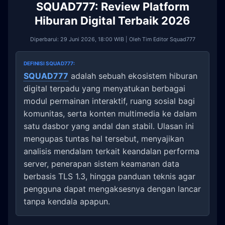
SQUAD777: Review Platform
Hiburan Digital Terbaik 2026
Diperbarui: 29 Juni 2026, 18:00 WIB | Oleh Tim Editor Squad777
DEFINISI SQUAD777:
SQUAD777
adalah sebuah ekosistem hiburan
digital terpadu yang menyatukan berbagai
modul permainan interaktif, ruang sosial bagi
komunitas, serta konten multimedia ke dalam
satu dasbor yang andal dan stabil. Ulasan ini
mengupas tuntas hal tersebut, menyajikan
analisis mendalam terkait keandalan performa
server, penerapan sistem keamanan data
berbasis TLS 1.3, hingga panduan teknis agar
pengguna dapat mengaksesnya dengan lancar
tanpa kendala apapun.