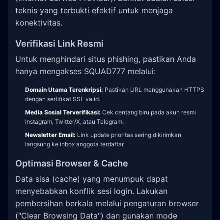
teknis yang terbukti efektif untuk menjaga
konektivitas.
Verifikasi Link Resmi
Untuk menghindari situs phishing, pastikan Anda
hanya mengakses SQUAD777 melalui:
Domain Utama Terenkripsi:
Pastikan URL menggunakan HTTPS
dengan sertifikat SSL valid.
Media Sosial Terverifikasi:
Cek centang biru pada akun resmi
Instagram, Twitter/X, atau Telegram.
Newsletter Email:
Link update prioritas sering dikirimkan
langsung ke inbox anggota terdaftar.
Optimasi Browser & Cache
Data sisa (cache) yang menumpuk dapat
menyebabkan konflik sesi login. Lakukan
pembersihan berkala melalui pengaturan browser
("Clear Browsing Data") dan gunakan mode