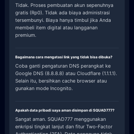
Tidak. Proses pembuatan akun sepenuhnya
gratis (Rp0). Tidak ada biaya administrasi
tersembunyi. Biaya hanya timbul jika Anda
membeli item digital atau langganan
premium.
Bagaimana cara mengatasi link yang tidak bisa dibuka?
Coba ganti pengaturan DNS perangkat ke
Google DNS (8.8.8.8) atau Cloudflare (1.1.1.1).
Selain itu, bersihkan cache browser atau
gunakan mode Incognito.
Apakah data pribadi saya aman disimpan di SQUAD777?
Sangat aman. SQUAD777 menggunakan
enkripsi tingkat lanjut dan fitur Two-Factor
Authentication (2FA). Data pengguna tidak