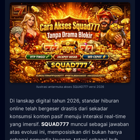
Ilustrasi antarmuka akses SQUAD777 versi 2026
Di lanskap digital tahun 2026, standar hiburan
online telah bergeser drastis dari sekadar
konsumsi konten pasif menuju interaksi real-time
yang imersif.
SQUAD777
muncul sebagai jawaban
atas evolusi ini, memposisikan diri bukan hanya
sebagai penyedia layanan, tetapi sebagai hub