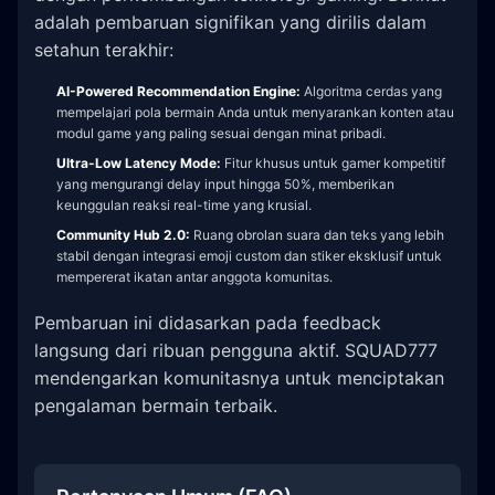
adalah pembaruan signifikan yang dirilis dalam
setahun terakhir:
AI-Powered Recommendation Engine:
Algoritma cerdas yang
mempelajari pola bermain Anda untuk menyarankan konten atau
modul game yang paling sesuai dengan minat pribadi.
Ultra-Low Latency Mode:
Fitur khusus untuk gamer kompetitif
yang mengurangi delay input hingga 50%, memberikan
keunggulan reaksi real-time yang krusial.
Community Hub 2.0:
Ruang obrolan suara dan teks yang lebih
stabil dengan integrasi emoji custom dan stiker eksklusif untuk
mempererat ikatan antar anggota komunitas.
Pembaruan ini didasarkan pada feedback
langsung dari ribuan pengguna aktif. SQUAD777
mendengarkan komunitasnya untuk menciptakan
pengalaman bermain terbaik.