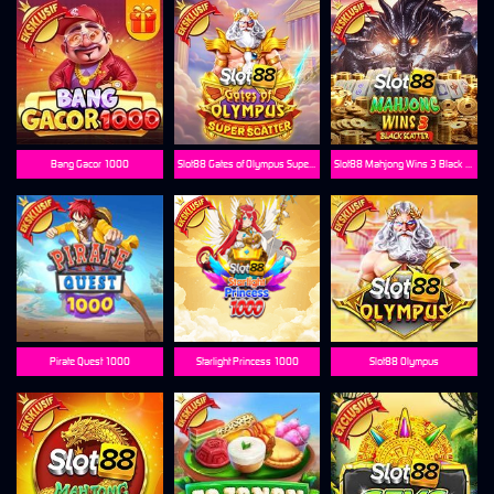
Bang Gacor 1000
Slot88 Gates of Olympus Super Scatter
Slot88 Mahjong Wins 3 Black Scatter
Pirate Quest 1000
Starlight Princess 1000
Slot88 Olympus