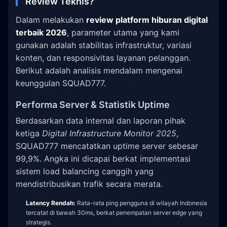
Review Teknis?
Dalam melakukan
review platform hiburan digital
terbaik 2026
, parameter utama yang kami
gunakan adalah stabilitas infrastruktur, variasi
konten, dan responsivitas layanan pelanggan.
Berikut adalah analisis mendalam mengenai
keunggulan SQUAD777.
Performa Server & Statistik Uptime
Berdasarkan data internal dan laporan pihak
ketiga
Digital Infrastructure Monitor 2025
,
SQUAD777 mencatatkan uptime server sebesar
99,9%. Angka ini dicapai berkat implementasi
sistem load balancing canggih yang
mendistribusikan trafik secara merata.
Latency Rendah:
Rata-rata ping pengguna di wilayah Indonesia
tercatat di bawah 30ms, berkat penempatan server edge yang
strategis.