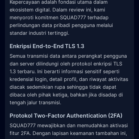
Kepercayaan adalah fondasi utama dalam
ekosistem digital. Dalam review ini, kami
menyoroti komitmen SQUAD777 terhadap
perlindungan data pribadi pengguna melalui
standar industri tertinggi.
Enkripsi End-to-End TLS 1.3
Semua transmisi data antara perangkat pengguna
dan server dilindungi oleh protokol enkripsi TLS
1.3 terbaru. Ini berarti informasi sensitif seperti
kredensial login, detail profil, dan riwayat aktivitas
diacak sedemikian rupa sehingga tidak dapat
dibaca oleh pihak ketiga, bahkan jika disadap di
tengah jalur transmisi.
Protokol Two-Factor Authentication (2FA)
SQUAD777 mewajibkan dan memudahkan aktivasi
fitur 2FA. Dengan lapisan keamanan tambahan ini,