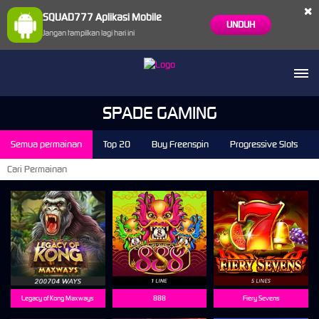
×
SQUAD777 Aplikasi Mobile
UNDUH
Jangan tampilkan lagi hari ini
SPADE GAMING
Semua permainan
Top 20
Buy Freenspin
Progressive Slots
Legacy of Kong Maxways
888
Fiery Sevens