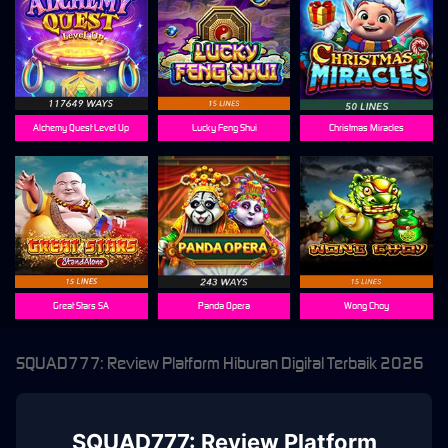
Alchemy Quest Level Up
Lucky Feng Shui
Christmas Miracles
Great Stars SA
Panda Opera
Wong Choy
SQUAD777: Review Platform Hiburan Digital Terbaik 2026
SQUAD777: Review Platform