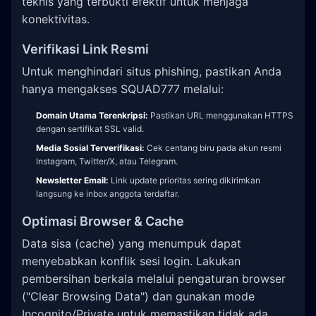
teknis yang terbukti efektif untuk menjaga
konektivitas.
Verifikasi Link Resmi
Untuk menghindari situs phishing, pastikan Anda
hanya mengakses SQUAD777 melalui:
Domain Utama Terenkripsi:
Pastikan URL menggunakan HTTPS
dengan sertifikat SSL valid.
Media Sosial Terverifikasi:
Cek centang biru pada akun resmi
Instagram, Twitter/X, atau Telegram.
Newsletter Email:
Link update prioritas sering dikirimkan
langsung ke inbox anggota terdaftar.
Optimasi Browser & Cache
Data sisa (cache) yang menumpuk dapat
menyebabkan konflik sesi login. Lakukan
pembersihan berkala melalui pengaturan browser
("Clear Browsing Data") dan gunakan mode
Incognito/Private untuk memastikan tidak ada