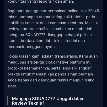
komunitas yang responsif dan aman.
Bagi para penggemar permainan online usia 20-45
tahun, tantangan utama sering kali terletak pada
stabilitas koneksi dan keamanan identitas. Melalui
review komprehensif ini, kami akan membedah
mengapa SQUAD777 dianggap sebagai pilihan
utama, berdasarkan data teknis terkini dan
feedback pengguna nyata.
Fokus ulasan kami adalah transparansi. Kami akan
mengupas arsitektur cloud-native platform ini,
protokol keamanannya, serta langkah-langkah
praktis untuk memastikan pengalaman bermain
Anda bebas dari gangguan teknis maupun risiko
siber.
Mengapa SQUAD777 Unggul dalam
Review Teknis?