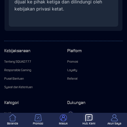
dijual ke pihak ketiga dan dilindungi oleh
kebijakan privasi ketat.
Kebijaksanaan
Platform
Tentang SQUAD777
Promosi
Responsible Gaming
Loyalty
Pusat Bantuan
Referral
Syarat dan Ketentuan
Kategori
Dukungan
Hot Games
+62087761520946
Slots
Squad777official
Beranda
Promosi
Masuk
Hub. Kami
Akun Saya