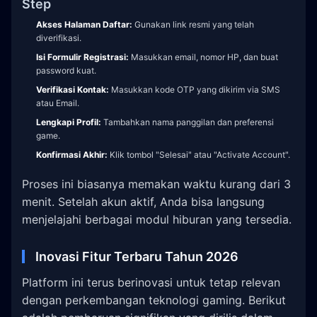
Step
Akses Halaman Daftar:
Gunakan link resmi yang telah
diverifikasi.
Isi Formulir Registrasi:
Masukkan email, nomor HP, dan buat
password kuat.
Verifikasi Kontak:
Masukkan kode OTP yang dikirim via SMS
atau Email.
Lengkapi Profil:
Tambahkan nama panggilan dan preferensi
game.
Konfirmasi Akhir:
Klik tombol "Selesai" atau "Activate Account".
Proses ini biasanya memakan waktu kurang dari 3
menit. Setelah akun aktif, Anda bisa langsung
menjelajahi berbagai modul hiburan yang tersedia.
Inovasi Fitur Terbaru Tahun 2026
Platform ini terus berinovasi untuk tetap relevan
dengan perkembangan teknologi gaming. Berikut