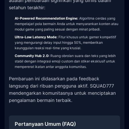
adalah pembaruan signifikan yang dirilis dalam
setahun terakhir:
AI-Powered Recommendation Engine:
Algoritma cerdas yang
mempelajari pola bermain Anda untuk menyarankan konten atau
modul game yang paling sesuai dengan minat pribadi.
Ultra-Low Latency Mode:
Fitur khusus untuk gamer kompetitif
yang mengurangi delay input hingga 50%, memberikan
keunggulan reaksi real-time yang krusial.
Community Hub 2.0:
Ruang obrolan suara dan teks yang lebih
stabil dengan integrasi emoji custom dan stiker eksklusif untuk
mempererat ikatan antar anggota komunitas.
Pembaruan ini didasarkan pada feedback
langsung dari ribuan pengguna aktif. SQUAD777
mendengarkan komunitasnya untuk menciptakan
pengalaman bermain terbaik.
Pertanyaan Umum (FAQ)