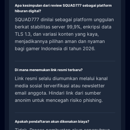
Apa kesimpulan dari review SQUAD777 sebagai platform
hiburan digital?
SQUAD777 dinilai sebagai platform unggulan
berkat stabilitas server 99,9%, enkripsi data
TLS 1.3, dan variasi konten yang kaya,
menjadikannya pilihan aman dan nyaman
bagi gamer Indonesia di tahun 2026.
Di mana menemukan link resmi terbaru?
Link resmi selalu diumumkan melalui kanal
media sosial terverifikasi atau newsletter
email anggota. Hindari link dari sumber
anonim untuk mencegah risiko phishing.
Apakah pendaftaran akun dikenakan biaya?