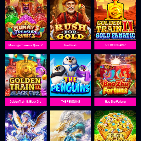
Mummy’s Treasure Quest 2
Gold Rush
GOLDEN TRAIN 2
Golden Train Ⅲ: Black Ore
THE PENGUINS
Bao Zhu Fortune