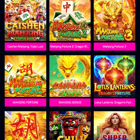
Caishen Mahjong: Triple Luck
Mahjong Fortune 2: Dragon Riches
Mahjong Fortune 3
MAHJONG FORTUNE
MAHJONG BONUS
Lotus Lanterns: Dragon's Fortune