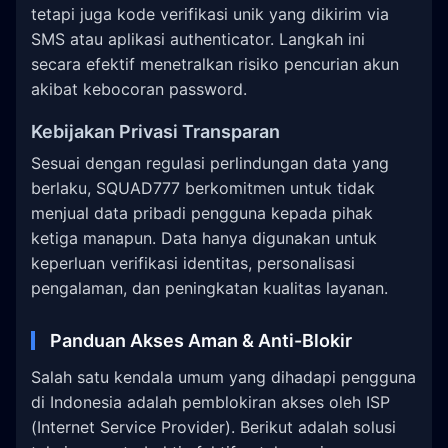
tetapi juga kode verifikasi unik yang dikirim via
SMS atau aplikasi authenticator. Langkah ini
secara efektif menetralkan risiko pencurian akun
akibat kebocoran password.
Kebijakan Privasi Transparan
Sesuai dengan regulasi perlindungan data yang
berlaku, SQUAD777 berkomitmen untuk tidak
menjual data pribadi pengguna kepada pihak
ketiga manapun. Data hanya digunakan untuk
keperluan verifikasi identitas, personalisasi
pengalaman, dan peningkatan kualitas layanan.
Panduan Akses Aman & Anti-Blokir
Salah satu kendala umum yang dihadapi pengguna
di Indonesia adalah pemblokiran akses oleh ISP
(Internet Service Provider). Berikut adalah solusi