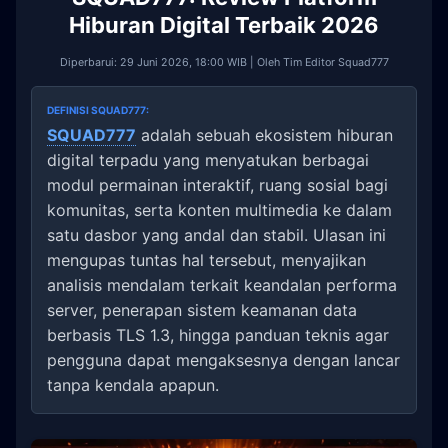
Hiburan Digital Terbaik 2026
Diperbarui: 29 Juni 2026, 18:00 WIB | Oleh Tim Editor Squad777
DEFINISI SQUAD777:
SQUAD777
adalah sebuah ekosistem hiburan
digital terpadu yang menyatukan berbagai
modul permainan interaktif, ruang sosial bagi
komunitas, serta konten multimedia ke dalam
satu dasbor yang andal dan stabil. Ulasan ini
mengupas tuntas hal tersebut, menyajikan
analisis mendalam terkait keandalan performa
server, penerapan sistem keamanan data
berbasis TLS 1.3, hingga panduan teknis agar
pengguna dapat mengaksesnya dengan lancar
tanpa kendala apapun.