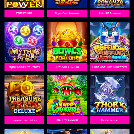
ZEUS POWER
Super Gold Arowana
Astro Rift Bonanza
Mythic Gems: Five Realms
BOWLS OF FORTUNE
Huffin’ And Puffin’ Ultra Wheel
Treasure Train Deluxe
SNAPPY CARNIVAL
Thor's Hammer