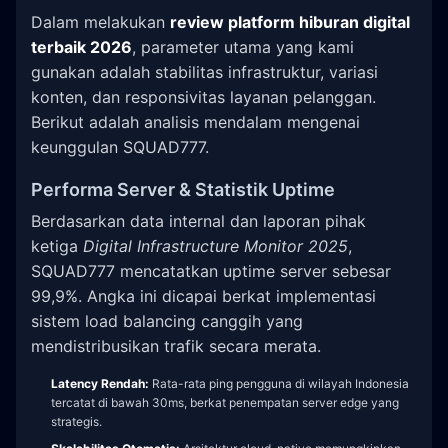
Dalam melakukan
review platform hiburan digital
terbaik 2026
, parameter utama yang kami
gunakan adalah stabilitas infrastruktur, variasi
konten, dan responsivitas layanan pelanggan.
Berikut adalah analisis mendalam mengenai
keunggulan SQUAD777.
Performa Server & Statistik Uptime
Berdasarkan data internal dan laporan pihak
ketiga
Digital Infrastructure Monitor 2025
,
SQUAD777 mencatatkan uptime server sebesar
99,9%. Angka ini dicapai berkat implementasi
sistem load balancing canggih yang
mendistribusikan trafik secara merata.
Latency Rendah:
Rata-rata ping pengguna di wilayah Indonesia
tercatat di bawah 30ms, berkat penempatan server edge yang
strategis.