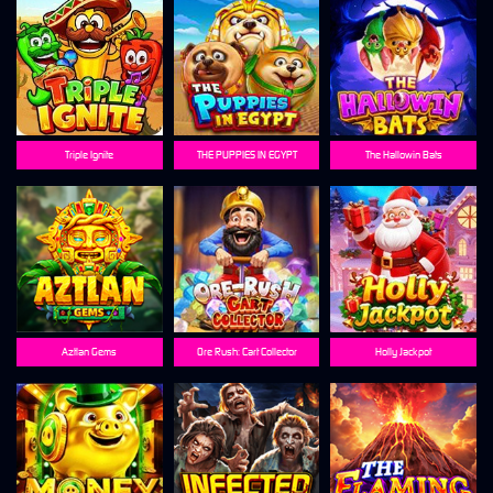
Triple Ignite
THE PUPPIES IN EGYPT
The Hallowin Bats
Aztlan Gems
Ore Rush: Cart Collector
Holly Jackpot