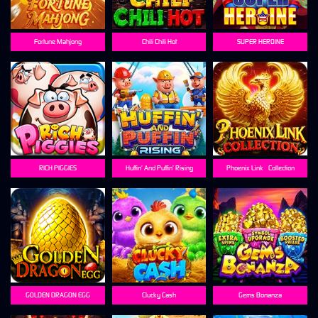
Fortune Mahjong
Chili Chili Hot
SUPER HEROINE
RICH PIGGIES
Huffin’ And Puffin’ Rising
Phoenix Link - Collection
GOLDEN DRAGON EGG
Clucky Cash
Gems Bonanza