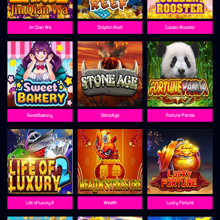
Jin Qian Wa
Dolphin Reef
Golden Rooster
Sweetbakery
StoneAge
Fortune Panda
Life of luxury II
Wealth
Lucky Fortune