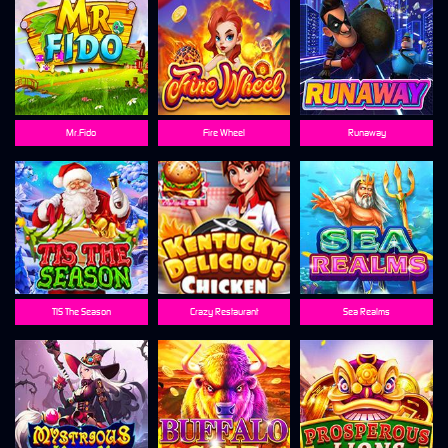
Mr.Fido
Fire Wheel
Runaway
TIS The Season
Crazy Restaurant
Sea Realms