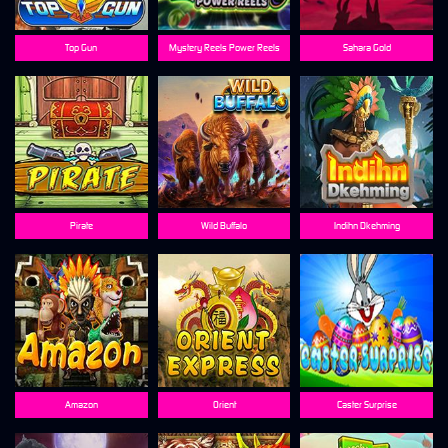
Top Gun
Mystery Reels Power Reels
Sahara Gold
Pirate
Wild Buffalo
Indihn Dkehming
Amazon
Orient
Caster Surprise