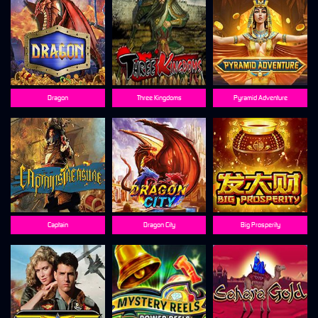
Dragon
Three Kingdoms
Pyramid Adventure
Captain
Dragon City
Big Prosperity