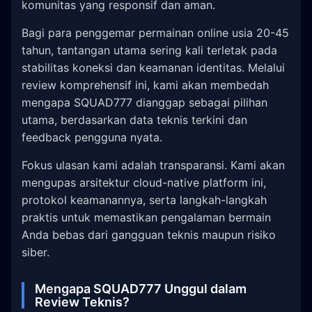
komunitas yang responsif dan aman.
Bagi para penggemar permainan online usia 20-45
tahun, tantangan utama sering kali terletak pada
stabilitas koneksi dan keamanan identitas. Melalui
review komprehensif ini, kami akan membedah
mengapa SQUAD777 dianggap sebagai pilihan
utama, berdasarkan data teknis terkini dan
feedback pengguna nyata.
Fokus ulasan kami adalah transparansi. Kami akan
mengupas arsitektur cloud-native platform ini,
protokol keamanannya, serta langkah-langkah
praktis untuk memastikan pengalaman bermain
Anda bebas dari gangguan teknis maupun risiko
siber.
Mengapa SQUAD777 Unggul dalam
Review Teknis?