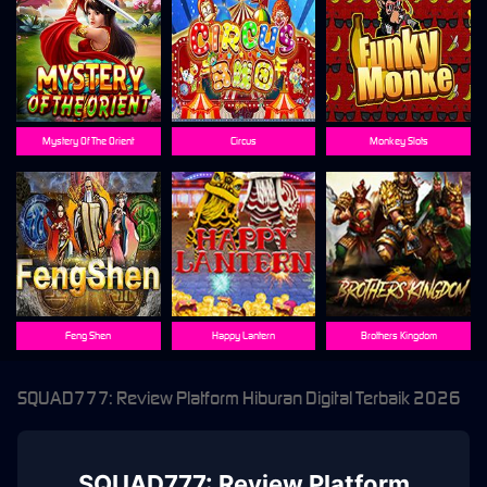
Mystery Of The Orient
Circus
Monkey Slots
Feng Shen
Happy Lantern
Brothers Kingdom
SQUAD777: Review Platform Hiburan Digital Terbaik 2026
SQUAD777: Review Platform