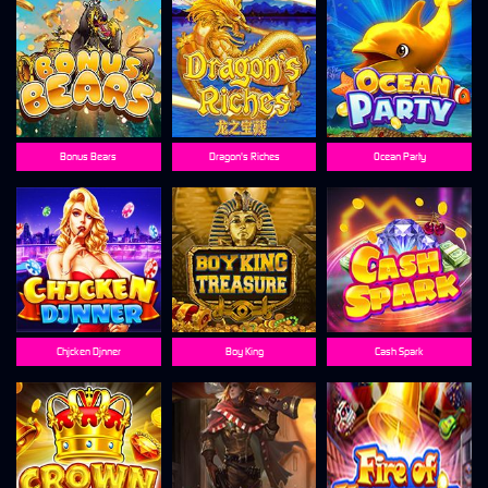
Bonus Bears
Dragon's Riches
Ocean Party
Chjcken Djnner
Boy King
Cash Spark