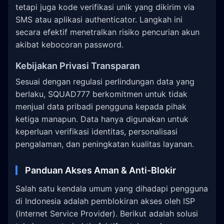
tetapi juga kode verifikasi unik yang dikirim via
SMS atau aplikasi authenticator. Langkah ini
secara efektif menetralkan risiko pencurian akun
akibat kebocoran password.
Kebijakan Privasi Transparan
Sesuai dengan regulasi perlindungan data yang
berlaku, SQUAD777 berkomitmen untuk tidak
menjual data pribadi pengguna kepada pihak
ketiga manapun. Data hanya digunakan untuk
keperluan verifikasi identitas, personalisasi
pengalaman, dan peningkatan kualitas layanan.
Panduan Akses Aman & Anti-Blokir
Salah satu kendala umum yang dihadapi pengguna
di Indonesia adalah pemblokiran akses oleh ISP
(Internet Service Provider). Berikut adalah solusi