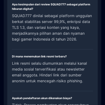
Apa kesimpulan dari review SQUAD777 sebagai platform
hiburan digital?
SQUAD777 dinilai sebagai platform unggulan
berkat stabilitas server 99,9%, enkripsi data
TLS 1.3, dan variasi konten yang kaya,
menjadikannya pilihan aman dan nyaman
bagi gamer Indonesia di tahun 2026.
Di mana menemukan link resmi terbaru?
Link resmi selalu diumumkan melalui kanal
media sosial terverifikasi atau newsletter
email anggota. Hindari link dari sumber
anonim untuk mencegah risiko phishing.
Apakah pendaftaran akun dikenakan biaya?