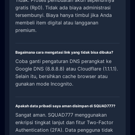
Tidak. Proses pembuatan akun sepenuhnya
gratis (Rp0). Tidak ada biaya administrasi
tersembunyi. Biaya hanya timbul jika Anda
membeli item digital atau langganan
premium.
Bagaimana cara mengatasi link yang tidak bisa dibuka?
Coba ganti pengaturan DNS perangkat ke
Google DNS (8.8.8.8) atau Cloudflare (1.1.1.1).
Selain itu, bersihkan cache browser atau
gunakan mode Incognito.
Apakah data pribadi saya aman disimpan di SQUAD777?
Sangat aman. SQUAD777 menggunakan
enkripsi tingkat lanjut dan fitur Two-Factor
Authentication (2FA). Data pengguna tidak