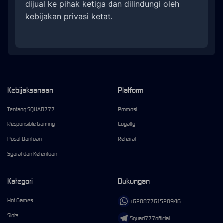
dijual ke pihak ketiga dan dilindungi oleh
kebijakan privasi ketat.
Kebijaksanaan
Platform
Tentang SQUAD777
Promosi
Responsible Gaming
Loyalty
Pusat Bantuan
Referral
Syarat dan Ketentuan
Kategori
Dukungan
Hot Games
+62087761520946
Slots
Squad777official