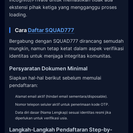
ekstensi pihak ketiga yang mengganggu proses
loading.
Cara
Daftar SQUAD777
Bergabung dengan SQUAD777 dirancang semudah
mungkin, namun tetap ketat dalam aspek verifikasi
identitas untuk menjaga integritas komunitas.
Persyaratan Dokumen Minimal
Siapkan hal-hal berikut sebelum memulai
pendaftaran:
Alamat email aktif (hindari email sementara/disposable).
Nomor telepon seluler aktif untuk penerimaan kode OTP.
Data diri dasar (Nama Lengkap) sesuai identitas resmi jika
diperlukan untuk verifikasi usia.
Langkah-Langkah Pendaftaran Step-by-