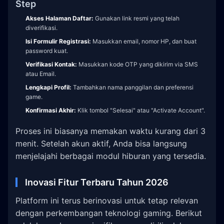
Step
Akses Halaman Daftar:
Gunakan link resmi yang telah
diverifikasi.
Isi Formulir Registrasi:
Masukkan email, nomor HP, dan buat
password kuat.
Verifikasi Kontak:
Masukkan kode OTP yang dikirim via SMS
atau Email.
Lengkapi Profil:
Tambahkan nama panggilan dan preferensi
game.
Konfirmasi Akhir:
Klik tombol "Selesai" atau "Activate Account".
Proses ini biasanya memakan waktu kurang dari 3
menit. Setelah akun aktif, Anda bisa langsung
menjelajahi berbagai modul hiburan yang tersedia.
Inovasi Fitur Terbaru Tahun 2026
Platform ini terus berinovasi untuk tetap relevan
dengan perkembangan teknologi gaming. Berikut