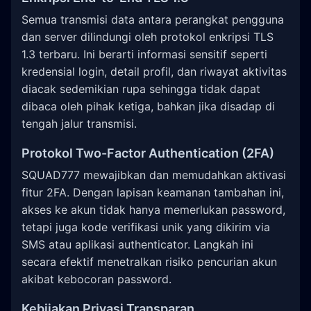
Semua transmisi data antara perangkat pengguna
dan server dilindungi oleh protokol enkripsi TLS
1.3 terbaru. Ini berarti informasi sensitif seperti
kredensial login, detail profil, dan riwayat aktivitas
diacak sedemikian rupa sehingga tidak dapat
dibaca oleh pihak ketiga, bahkan jika disadap di
tengah jalur transmisi.
Protokol Two-Factor Authentication (2FA)
SQUAD777 mewajibkan dan memudahkan aktivasi
fitur 2FA. Dengan lapisan keamanan tambahan ini,
akses ke akun tidak hanya memerlukan password,
tetapi juga kode verifikasi unik yang dikirim via
SMS atau aplikasi authenticator. Langkah ini
secara efektif menetralkan risiko pencurian akun
akibat kebocoran password.
Kebijakan Privasi Transparan