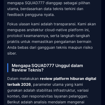
mengapa SQUAD777 dianggap sebagai pilihan
utama, berdasarkan data teknis terkini dan
feedback pengguna nyata.
Fokus ulasan kami adalah transparansi. Kami akan
mengupas arsitektur cloud-native platform ini,
protokol keamanannya, serta langkah-langkah
praktis untuk memastikan pengalaman bermain
Anda bebas dari gangguan teknis maupun risiko
siber.
Mengapa SQUAD777 Unggul dalam
Review Teknis?
Dalam melakukan
review platform hiburan digital
terbaik 2026
, parameter utama yang kami
gunakan adalah stabilitas infrastruktur, variasi
konten, dan responsivitas layanan pelanggan.
Berikut adalah analisis mendalam mengenai