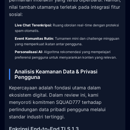
nilai tambah utamanya terletak pada integrasi fitur
sosial:
Live Chat Terenkripsi:
Ruang obrolan real-time dengan proteksi
spam otomatis.
Event Komunitas Rutin:
Turnamen mini dan challenge mingguan
yang memperkuat ikatan antar pengguna.
Personalisasi AI:
Algoritma rekomendasi yang mempelajari
preferensi pengguna untuk menyarankan konten yang relevan.
Analisis Keamanan Data & Privasi
Pengguna
Kepercayaan adalah fondasi utama dalam
ekosistem digital. Dalam review ini, kami
menyoroti komitmen SQUAD777 terhadap
perlindungan data pribadi pengguna melalui
standar industri tertinggi.
Enkripsi End-to-End TLS 1.3