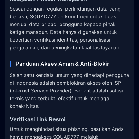
Sesuai dengan regulasi perlindungan data yang
berlaku, SQUAD777 berkomitmen untuk tidak
menjual data pribadi pengguna kepada pihak
ketiga manapun. Data hanya digunakan untuk
keperluan verifikasi identitas, personalisasi
pengalaman, dan peningkatan kualitas layanan.
Panduan Akses Aman & Anti-Blokir
Salah satu kendala umum yang dihadapi pengguna
di Indonesia adalah pemblokiran akses oleh ISP
(Internet Service Provider). Berikut adalah solusi
teknis yang terbukti efektif untuk menjaga
konektivitas.
Verifikasi Link Resmi
Untuk menghindari situs phishing, pastikan Anda
hanya mengakses SQUAD777 melalui: