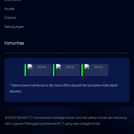
Arcade
E-Sports
Sabung Ayam
Komunitas
* Selama bank maintenance dan bank offline deposit dan penarikan tidak dapat
diproses
©2026 SQUAD777 menawarkan berbagai macam provider pilihan terbaik dan didukung
oleh Layanan Pelanggan profesional 24/7 yang siap melayani Anda.