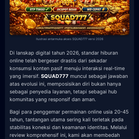
Ilustrasi antarmuka akses SQUAD777 versi 2026
Di lanskap digital tahun 2026, standar hiburan
online telah bergeser drastis dari sekadar
konsumsi konten pasif menuju interaksi real-time
yang imersif.
SQUAD777
muncul sebagai jawaban
atas evolusi ini, memposisikan diri bukan hanya
sebagai penyedia layanan, tetapi sebagai hub
komunitas yang responsif dan aman.
Bagi para penggemar permainan online usia 20-45
tahun, tantangan utama sering kali terletak pada
stabilitas koneksi dan keamanan identitas. Melalui
review komprehensif ini, kami akan membedah