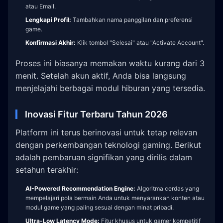
atau Email.
Lengkapi Profil:
Tambahkan nama panggilan dan preferensi
game.
Konfirmasi Akhir:
Klik tombol "Selesai" atau "Activate Account".
Proses ini biasanya memakan waktu kurang dari 3
menit. Setelah akun aktif, Anda bisa langsung
menjelajahi berbagai modul hiburan yang tersedia.
Inovasi Fitur Terbaru Tahun 2026
Platform ini terus berinovasi untuk tetap relevan
dengan perkembangan teknologi gaming. Berikut
adalah pembaruan signifikan yang dirilis dalam
setahun terakhir:
AI-Powered Recommendation Engine:
Algoritma cerdas yang
mempelajari pola bermain Anda untuk menyarankan konten atau
modul game yang paling sesuai dengan minat pribadi.
Ultra-Low Latency Mode:
Fitur khusus untuk gamer kompetitif