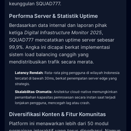
keunggulan SQUAD777.
Performa Server & Statistik Uptime
Berdasarkan data internal dan laporan pihak
ketiga
Digital Infrastructure Monitor 2025
,
SQUAD777 mencatatkan uptime server sebesar
99,9%. Angka ini dicapai berkat implementasi
sistem load balancing canggih yang
mendistribusikan trafik secara merata.
Latency Rendah:
Rata-rata ping pengguna di wilayah Indonesia
tercatat di bawah 30ms, berkat penempatan server edge yang
strategis.
Skalabilitas Otomatis:
Arsitektur cloud-native memungkinkan
penambahan kapasitas pemrosesan secara instan saat terjadi
lonjakan pengguna, mencegah lag atau crash.
Diversifikasi Konten & Fitur Komunitas
Platform ini menawarkan lebih dari 50 modul
permainan interaktif yang terus diperbarui. Namun,