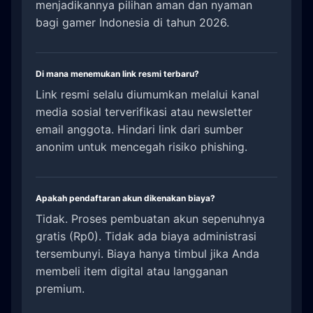
menjadikannya pilihan aman dan nyaman
bagi gamer Indonesia di tahun 2026.
Di mana menemukan link resmi terbaru?
Link resmi selalu diumumkan melalui kanal
media sosial terverifikasi atau newsletter
email anggota. Hindari link dari sumber
anonim untuk mencegah risiko phishing.
Apakah pendaftaran akun dikenakan biaya?
Tidak. Proses pembuatan akun sepenuhnya
gratis (Rp0). Tidak ada biaya administrasi
tersembunyi. Biaya hanya timbul jika Anda
membeli item digital atau langganan
premium.