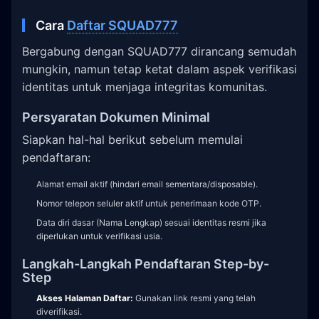
Cara
Daftar SQUAD777
Bergabung dengan SQUAD777 dirancang semudah
mungkin, namun tetap ketat dalam aspek verifikasi
identitas untuk menjaga integritas komunitas.
Persyaratan Dokumen Minimal
Siapkan hal-hal berikut sebelum memulai
pendaftaran:
Alamat email aktif (hindari email sementara/disposable).
Nomor telepon seluler aktif untuk penerimaan kode OTP.
Data diri dasar (Nama Lengkap) sesuai identitas resmi jika
diperlukan untuk verifikasi usia.
Langkah-Langkah Pendaftaran Step-by-
Step
Akses Halaman Daftar:
Gunakan link resmi yang telah
diverifikasi.