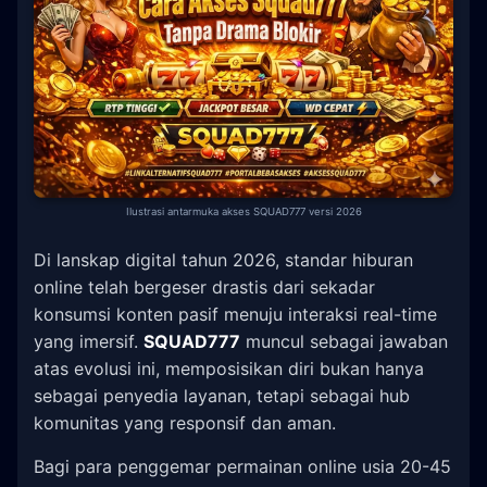
Ilustrasi antarmuka akses SQUAD777 versi 2026
Di lanskap digital tahun 2026, standar hiburan
online telah bergeser drastis dari sekadar
konsumsi konten pasif menuju interaksi real-time
yang imersif.
SQUAD777
muncul sebagai jawaban
atas evolusi ini, memposisikan diri bukan hanya
sebagai penyedia layanan, tetapi sebagai hub
komunitas yang responsif dan aman.
Bagi para penggemar permainan online usia 20-45