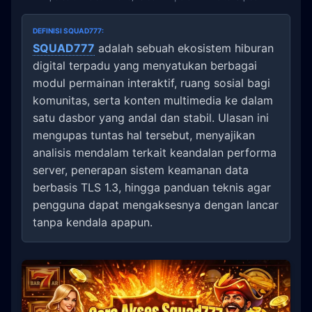
DEFINISI SQUAD777:
SQUAD777
adalah sebuah ekosistem hiburan
digital terpadu yang menyatukan berbagai
modul permainan interaktif, ruang sosial bagi
komunitas, serta konten multimedia ke dalam
satu dasbor yang andal dan stabil. Ulasan ini
mengupas tuntas hal tersebut, menyajikan
analisis mendalam terkait keandalan performa
server, penerapan sistem keamanan data
berbasis TLS 1.3, hingga panduan teknis agar
pengguna dapat mengaksesnya dengan lancar
tanpa kendala apapun.