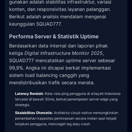
gunakan adalah stabilitas infrastruktur, variasi
konten, dan responsivitas layanan pelanggan.
Berikut adalah analisis mendalam mengenai
keunggulan SQUAD777.
Performa Server & Statistik Uptime
Berdasarkan data internal dan laporan pihak
ketiga
Digital Infrastructure Monitor 2025
,
SQUAD777 mencatatkan uptime server sebesar
99,9%. Angka ini dicapai berkat implementasi
sistem load balancing canggih yang
mendistribusikan trafik secara merata.
Latency Rendah:
Rata-rata ping pengguna di wilayah Indonesia
tercatat di bawah 30ms, berkat penempatan server edge yang
strategis.
Skalabilitas Otomatis:
Arsitektur cloud-native memungkinkan
penambahan kapasitas pemrosesan secara instan saat terjadi
lonjakan pengguna, mencegah lag atau crash.