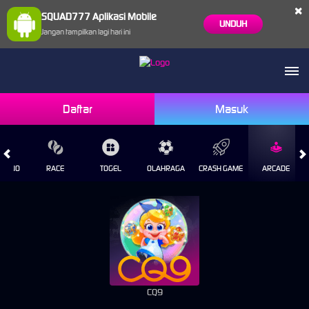
×
SQUAD777 Aplikasi Mobile
UNDUH
Jangan tampilkan lagi hari ini
Daftar
Masuk
CASINO
RACE
TOGEL
OLAHRAGA
CRASH GAME
ARCADE
CQ9