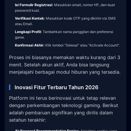
Isi Formulir Registrasi:
Masukkan email, nomor HP, dan buat
password kuat.
Verifikasi Kontak:
Masukkan kode OTP yang dikirim via SMS
atau Email.
Lengkapi Profil:
Tambahkan nama panggilan dan preferensi
game.
Konfirmasi Akhir:
Klik tombol "Selesai" atau "Activate Account".
Proses ini biasanya memakan waktu kurang dari 3
menit. Setelah akun aktif, Anda bisa langsung
menjelajahi berbagai modul hiburan yang tersedia.
Inovasi Fitur Terbaru Tahun 2026
Platform ini terus berinovasi untuk tetap relevan
dengan perkembangan teknologi gaming. Berikut
adalah pembaruan signifikan yang dirilis dalam
setahun terakhir:
AI-Powered Recommendation Engine:
Algoritma cerdas yang