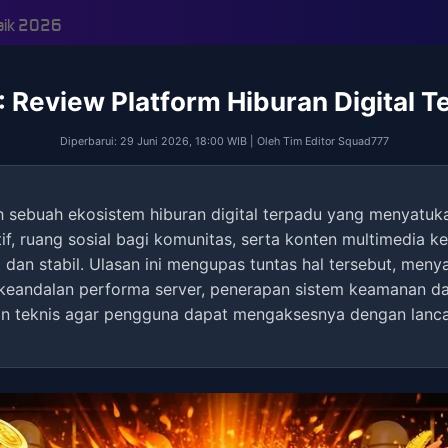
baik 2026
Review Platform Hiburan Digital T
Diperbarui: 29 Juni 2026, 18:00 WIB | Oleh Tim Editor Squad777
 sebuah ekosistem hiburan digital terpadu yang menyatuk
if, ruang sosial bagi komunitas, serta konten multimedia k
dan stabil. Ulasan ini mengupas tuntas hal tersebut, menyaj
keandalan performa server, penerapan sistem keamanan da
an teknis agar pengguna dapat mengaksesnya dengan lanca