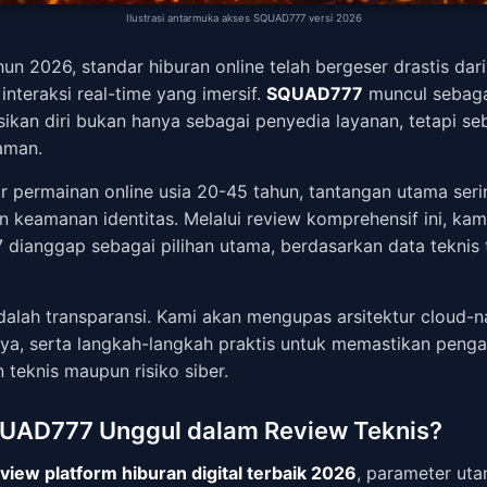
Ilustrasi antarmuka akses SQUAD777 versi 2026
ahun 2026, standar hiburan online telah bergeser drastis da
interaksi real-time yang imersif.
SQUAD777
muncul sebaga
sikan diri bukan hanya sebagai penyedia layanan, tetapi s
aman.
 permainan online usia 20-45 tahun, tantangan utama serin
dan keamanan identitas. Melalui review komprehensif ini, 
anggap sebagai pilihan utama, berdasarkan data teknis t
alah transparansi. Kami akan mengupas arsitektur cloud-nat
ya, serta langkah-langkah praktis untuk memastikan peng
teknis maupun risiko siber.
AD777 Unggul dalam Review Teknis?
view platform hiburan digital terbaik 2026
, parameter ut