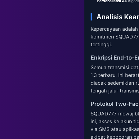
Personalisasi AI:
Algori
Analisis Kea
Kepercayaan adalah 
komitmen SQUAD777 t
tertinggi.
Enkripsi End-to-E
Semua transmisi dat
1.3 terbaru. Ini berar
diacak sedemikian ru
tengah jalur transmis
Protokol Two-Fact
SQUAD777 mewajibka
ini, akses ke akun t
via SMS atau aplikas
akibat kebocoran p