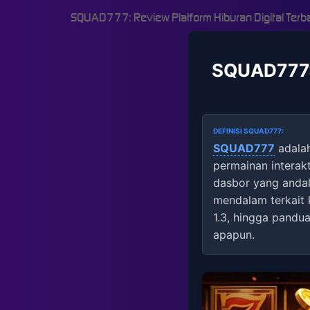
SQUAD777: Review Platform Hiburan Digital Ter
SQUAD777: 
DEFINISI SQUAD777:
SQUAD777
adalah
permainan interakt
dasbor yang andal 
mendalam terkait 
1.3, hingga pandu
apapun.