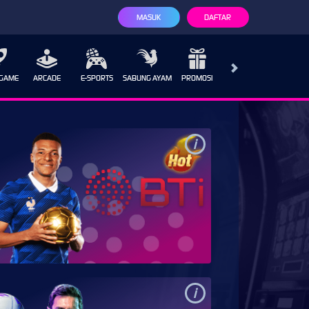
MASUK
DAFTAR
 GAME
ARCADE
E-SPORTS
SABUNG AYAM
PROMOSI
i
i