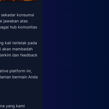
ri sekadar konsumsi
i jawaban atas
ebagai hub komunitas
g kali terletak pada
kami akan membedah
erkini dan feedback
ive platform ini,
alaman bermain Anda
ama yang kami