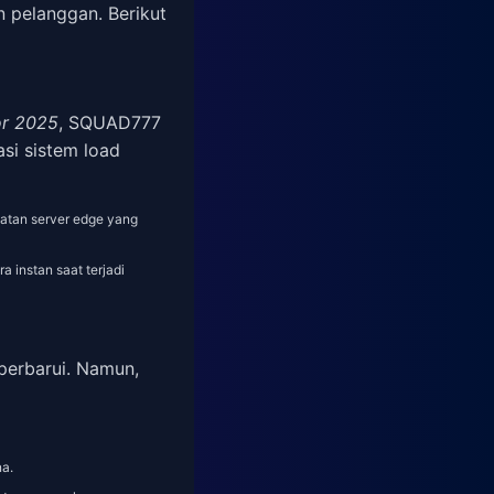
an pelanggan. Berikut
or 2025
, SQUAD777
si sistem load
patan server edge yang
instan saat terjadi
iperbarui. Namun,
a.