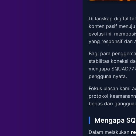
Di lanskap digital t
konten pasif menuju 
evolusi ini, memposi
yang responsif dan 
Bagi para penggemar
stabilitas koneksi 
mengapa SQUAD777 di
pengguna nyata.
Fokus ulasan kami ad
protokol keamanann
bebas dari gangguan 
Mengapa SQU
Dalam melakukan
re