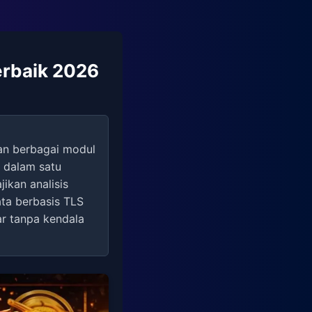
erbaik 2026
an berbagai modul
e dalam satu
ikan analisis
ta berbasis TLS
r tanpa kendala