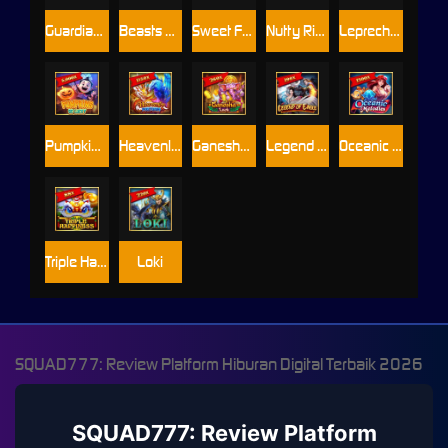
Guardian of the Museum
Beasts Of Luck
Sweet Frenzy
Nutty Riches
Leprechaun Bonanza
Pumpkins Go Lucky
Heavenly Fortunes
Ganesha Luck
Legend Of Eagle
Oceanic Melodies
Triple Happiness
Loki
SQUAD777: Review Platform Hiburan Digital Terbaik 2026
SQUAD777: Review Platform