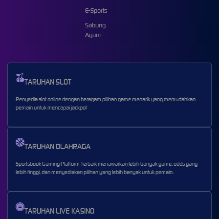
E-Sports
Sabung
Ayam
TARUHAN SLOT
Penyedia slot online dengan beragam pilihan game menarik yang memudahkan
pemain untuk mencapai jackpot
TARUHAN OLAHRAGA
Sportsbook Gaming Platform Terbaik menawarkan lebih banyak game, odds yang
lebih tinggi, dan menyediakan pilihan yang lebih banyak untuk pemain.
TARUHAN LIVE KASINO