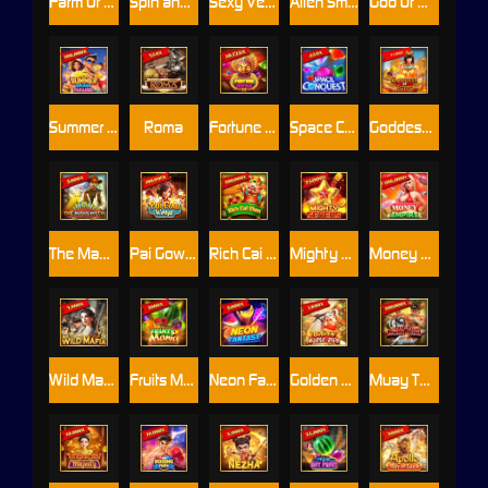
Farm Of Fortune
Spin and Win
Sexy Vegas
Alien Smash
God Of Wealth
Summer Splash Paradise
Roma
Fortune Jewels III
Space Conquest
Goddess Of Egypt
The Maya Myth
Pai Gow Ways
Rich Cai Shen
Mighty Sevens
Money Empire
Wild Mafia
Fruits Mania
Neon Fantasy
Golden Horse Ride
Muay Thai Fighter