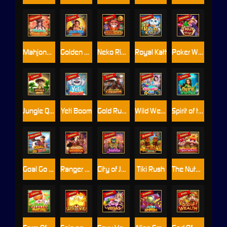
Mahjong Princess
Golden Moon Empire
Neko Riches
Royal Katt
Poker Ways
Jungle Quest
Yeti Boom
Gold Rush Cowboys
Wild Wet Win
Spirit of the Sea
Goal Go Win
Ranger Showdown
City of Jewels
Tiki Rush
The Nutcrackers