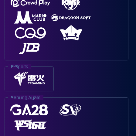
E-Sports
Sabung Ayam