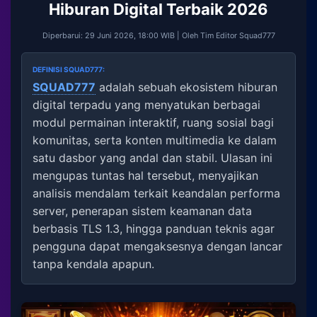
Hiburan Digital Terbaik 2026
Diperbarui: 29 Juni 2026, 18:00 WIB | Oleh Tim Editor Squad777
DEFINISI SQUAD777:
SQUAD777
adalah sebuah ekosistem hiburan
digital terpadu yang menyatukan berbagai
modul permainan interaktif, ruang sosial bagi
komunitas, serta konten multimedia ke dalam
satu dasbor yang andal dan stabil. Ulasan ini
mengupas tuntas hal tersebut, menyajikan
analisis mendalam terkait keandalan performa
server, penerapan sistem keamanan data
berbasis TLS 1.3, hingga panduan teknis agar
pengguna dapat mengaksesnya dengan lancar
tanpa kendala apapun.