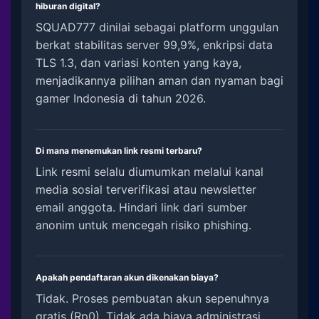
hiburan digital?
SQUAD777 dinilai sebagai platform unggulan
berkat stabilitas server 99,9%, enkripsi data
TLS 1.3, dan variasi konten yang kaya,
menjadikannya pilihan aman dan nyaman bagi
gamer Indonesia di tahun 2026.
Di mana menemukan link resmi terbaru?
Link resmi selalu diumumkan melalui kanal
media sosial terverifikasi atau newsletter
email anggota. Hindari link dari sumber
anonim untuk mencegah risiko phishing.
Apakah pendaftaran akun dikenakan biaya?
Tidak. Proses pembuatan akun sepenuhnya
gratis (Rp0). Tidak ada biaya administrasi