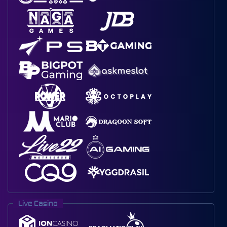
Live Casino