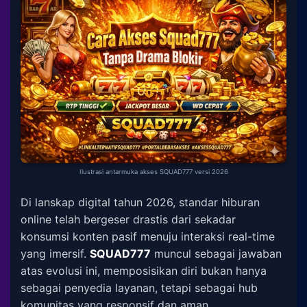
Ilustrasi antarmuka akses SQUAD777 versi 2026
Di lanskap digital tahun 2026, standar hiburan
online telah bergeser drastis dari sekadar
konsumsi konten pasif menuju interaksi real-time
yang imersif.
SQUAD777
muncul sebagai jawaban
atas evolusi ini, memposisikan diri bukan hanya
sebagai penyedia layanan, tetapi sebagai hub
komunitas yang responsif dan aman.