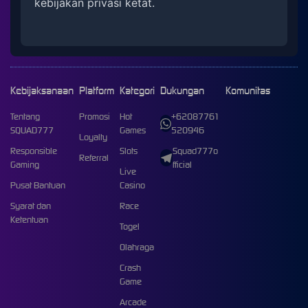
kebijakan privasi ketat.
Kebijaksanaan
Platform
Kategori
Dukungan
Komunitas
Tentang
Promosi
Hot
+62087761
SQUAD777
Games
520946
Loyalty
Responsible
Slots
Squad777o
Referral
Gaming
fficial
Live
Pusat Bantuan
Casino
Syarat dan
Race
Ketentuan
Togel
Olahraga
Crash
Game
Arcade