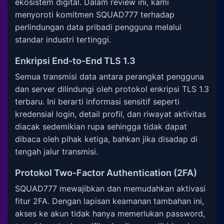
ekosistem digital. Dalam review ini, kami
menyoroti komitmen SQUAD777 terhadap
perlindungan data pribadi pengguna melalui
standar industri tertinggi.
Enkripsi End-to-End TLS 1.3
Semua transmisi data antara perangkat pengguna
dan server dilindungi oleh protokol enkripsi TLS 1.3
terbaru. Ini berarti informasi sensitif seperti
kredensial login, detail profil, dan riwayat aktivitas
diacak sedemikian rupa sehingga tidak dapat
dibaca oleh pihak ketiga, bahkan jika disadap di
tengah jalur transmisi.
Protokol Two-Factor Authentication (2FA)
SQUAD777 mewajibkan dan memudahkan aktivasi
fitur 2FA. Dengan lapisan keamanan tambahan ini,
akses ke akun tidak hanya memerlukan password,