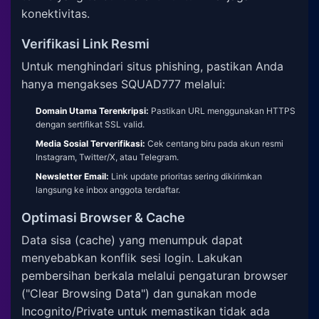
konektivitas.
Verifikasi Link Resmi
Untuk menghindari situs phishing, pastikan Anda
hanya mengakses SQUAD777 melalui:
Domain Utama Terenkripsi:
Pastikan URL menggunakan HTTPS
dengan sertifikat SSL valid.
Media Sosial Terverifikasi:
Cek centang biru pada akun resmi
Instagram, Twitter/X, atau Telegram.
Newsletter Email:
Link update prioritas sering dikirimkan
langsung ke inbox anggota terdaftar.
Optimasi Browser & Cache
Data sisa (cache) yang menumpuk dapat
menyebabkan konflik sesi login. Lakukan
pembersihan berkala melalui pengaturan browser
("Clear Browsing Data") dan gunakan mode
Incognito/Private untuk memastikan tidak ada