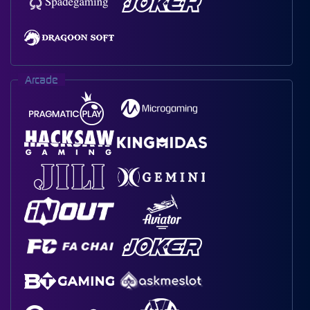
Arcade