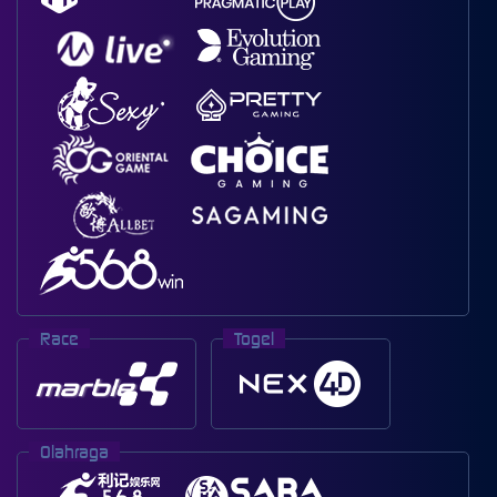
Race
Togel
Olahraga