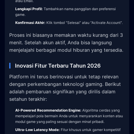
atau Email.
Lengkapi Profil:
Tambahkan nama panggilan dan preferensi
game.
Konfirmasi Akhir:
Klik tombol "Selesai" atau "Activate Account".
Proses ini biasanya memakan waktu kurang dari 3
menit. Setelah akun aktif, Anda bisa langsung
menjelajahi berbagai modul hiburan yang tersedia.
Inovasi Fitur Terbaru Tahun 2026
Platform ini terus berinovasi untuk tetap relevan
dengan perkembangan teknologi gaming. Berikut
adalah pembaruan signifikan yang dirilis dalam
setahun terakhir:
AI-Powered Recommendation Engine:
Algoritma cerdas yang
mempelajari pola bermain Anda untuk menyarankan konten atau
modul game yang paling sesuai dengan minat pribadi.
Ultra-Low Latency Mode:
Fitur khusus untuk gamer kompetitif