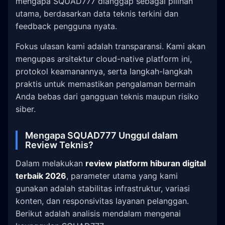
mengapa SQUAD777 dianggap sebagai pilihan
utama, berdasarkan data teknis terkini dan
feedback pengguna nyata.
Fokus ulasan kami adalah transparansi. Kami akan
mengupas arsitektur cloud-native platform ini,
protokol keamanannya, serta langkah-langkah
praktis untuk memastikan pengalaman bermain
Anda bebas dari gangguan teknis maupun risiko
siber.
Mengapa SQUAD777 Unggul dalam
Review Teknis?
Dalam melakukan
review platform hiburan digital
terbaik 2026
, parameter utama yang kami
gunakan adalah stabilitas infrastruktur, variasi
konten, dan responsivitas layanan pelanggan.
Berikut adalah analisis mendalam mengenai