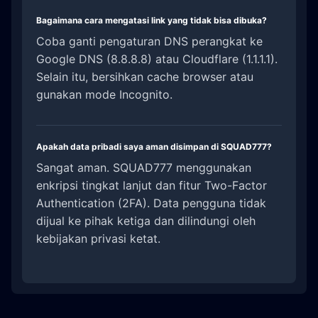
Bagaimana cara mengatasi link yang tidak bisa dibuka?
Coba ganti pengaturan DNS perangkat ke
Google DNS (8.8.8.8) atau Cloudflare (1.1.1.1).
Selain itu, bersihkan cache browser atau
gunakan mode Incognito.
Apakah data pribadi saya aman disimpan di SQUAD777?
Sangat aman. SQUAD777 menggunakan
enkripsi tingkat lanjut dan fitur Two-Factor
Authentication (2FA). Data pengguna tidak
dijual ke pihak ketiga dan dilindungi oleh
kebijakan privasi ketat.