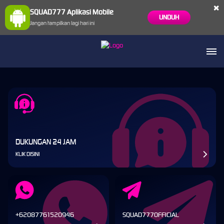
×
SQUAD777 Aplikasi Mobile
UNDUH
Jangan tampilkan lagi hari ini
DUKUNGAN 24 JAM
KLIK DISINI
+62087761520946
SQUAD777OFFICIAL