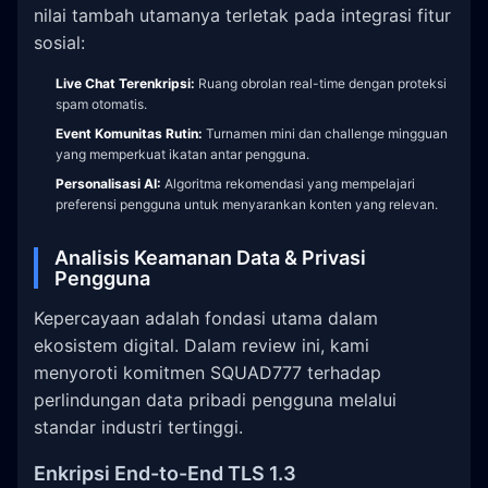
nilai tambah utamanya terletak pada integrasi fitur
sosial:
Live Chat Terenkripsi:
Ruang obrolan real-time dengan proteksi
spam otomatis.
Event Komunitas Rutin:
Turnamen mini dan challenge mingguan
yang memperkuat ikatan antar pengguna.
Personalisasi AI:
Algoritma rekomendasi yang mempelajari
preferensi pengguna untuk menyarankan konten yang relevan.
Analisis Keamanan Data & Privasi
Pengguna
Kepercayaan adalah fondasi utama dalam
ekosistem digital. Dalam review ini, kami
menyoroti komitmen SQUAD777 terhadap
perlindungan data pribadi pengguna melalui
standar industri tertinggi.
Enkripsi End-to-End TLS 1.3