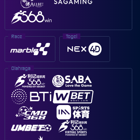
Race
Togel
Olahraga