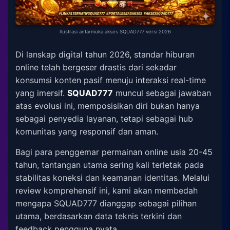
Ilustrasi antarmuka akses SQUAD777 versi 2026
Di lanskap digital tahun 2026, standar hiburan
online telah bergeser drastis dari sekadar
konsumsi konten pasif menuju interaksi real-time
yang imersif.
SQUAD777
muncul sebagai jawaban
atas evolusi ini, memposisikan diri bukan hanya
sebagai penyedia layanan, tetapi sebagai hub
komunitas yang responsif dan aman.
Bagi para penggemar permainan online usia 20-45
tahun, tantangan utama sering kali terletak pada
stabilitas koneksi dan keamanan identitas. Melalui
review komprehensif ini, kami akan membedah
mengapa SQUAD777 dianggap sebagai pilihan
utama, berdasarkan data teknis terkini dan
feedback pengguna nyata.