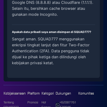
Google DNS (8.8.8.8) atau Cloudflare (1.1.1.1).
Selain itu, bersihkan cache browser atau
gunakan mode Incognito.
Apakah data pribadi saya aman disimpan di SQUAD777?
Sangat aman. SQUAD777 menggunakan
enkripsi tingkat lanjut dan fitur Two-Factor
Authentication (2FA). Data pengguna tidak
dijual ke pihak ketiga dan dilindungi oleh
kebijakan privasi ketat.
Kebijaksanaan
Platform
Kategori
Dukungan
Komunitas
Tentang
Promosi
Hot
+62087761