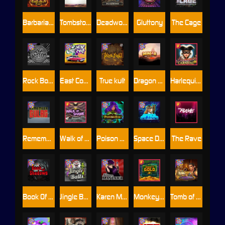
Barbarian Fury
Tombstone
Deadwood xNudge
Gluttony
The Cage
Rock Bottom
East Coast Vs West Coast
True kult
Dragon Tribe
Harlequin Carnival
Remember Gulag
Walk of Shame
Poison Eve
Space Donkey
The Rave
Book Of Shadows
Jingle Balls
Karen Maneater
Monkey's Gold xPays
Tomb of Nefertiti