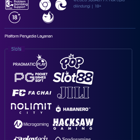
dilindungi | 18+
Platform Penyedia Layanan
Slots