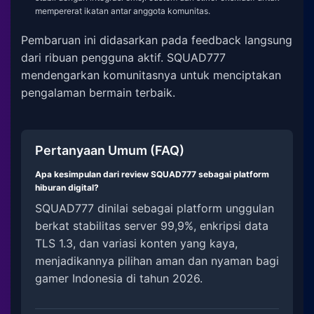
mempererat ikatan antar anggota komunitas.
Pembaruan ini didasarkan pada feedback langsung
dari ribuan pengguna aktif. SQUAD777
mendengarkan komunitasnya untuk menciptakan
pengalaman bermain terbaik.
Pertanyaan Umum (FAQ)
Apa kesimpulan dari review SQUAD777 sebagai platform
hiburan digital?
SQUAD777 dinilai sebagai platform unggulan
berkat stabilitas server 99,9%, enkripsi data
TLS 1.3, dan variasi konten yang kaya,
menjadikannya pilihan aman dan nyaman bagi
gamer Indonesia di tahun 2026.