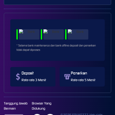
* Selama bank maintenance dan bank offline deposit dan penarikan
tidak dapat diproses
Deposit
Penarikan
Rata-rata 3 Menit
Rata-rata 5 Menit
Tanggung Jawab
Browser Yang
Bermain
Didukung
©2026 SQUAD777. Hak cipta