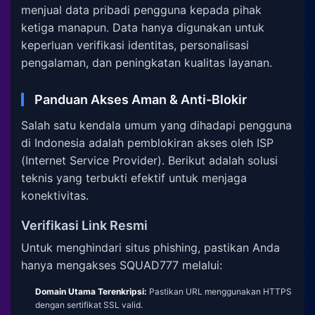
menjual data pribadi pengguna kepada pihak
ketiga manapun. Data hanya digunakan untuk
keperluan verifikasi identitas, personalisasi
pengalaman, dan peningkatan kualitas layanan.
Panduan Akses Aman & Anti-Blokir
Salah satu kendala umum yang dihadapi pengguna
di Indonesia adalah pemblokiran akses oleh ISP
(Internet Service Provider). Berikut adalah solusi
teknis yang terbukti efektif untuk menjaga
konektivitas.
Verifikasi Link Resmi
Untuk menghindari situs phishing, pastikan Anda
hanya mengakses SQUAD777 melalui:
Domain Utama Terenkripsi:
Pastikan URL menggunakan HTTPS
dengan sertifikat SSL valid.