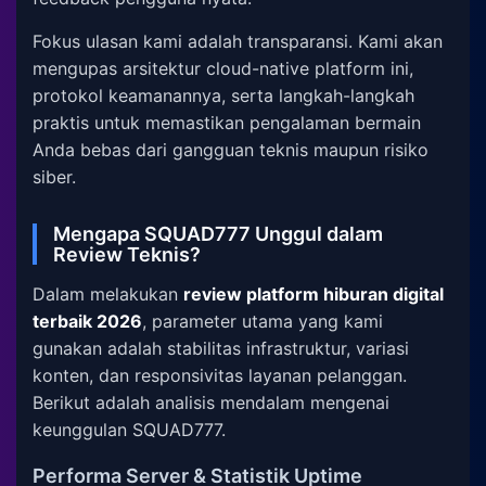
Fokus ulasan kami adalah transparansi. Kami akan
mengupas arsitektur cloud-native platform ini,
protokol keamanannya, serta langkah-langkah
praktis untuk memastikan pengalaman bermain
Anda bebas dari gangguan teknis maupun risiko
siber.
Mengapa SQUAD777 Unggul dalam
Review Teknis?
Dalam melakukan
review platform hiburan digital
terbaik 2026
, parameter utama yang kami
gunakan adalah stabilitas infrastruktur, variasi
konten, dan responsivitas layanan pelanggan.
Berikut adalah analisis mendalam mengenai
keunggulan SQUAD777.
Performa Server & Statistik Uptime