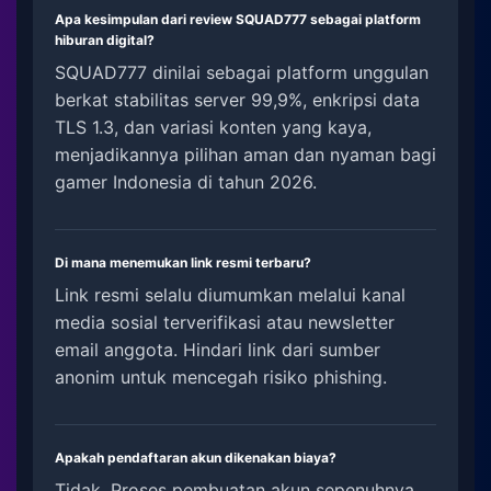
Apa kesimpulan dari review SQUAD777 sebagai platform
hiburan digital?
SQUAD777 dinilai sebagai platform unggulan
berkat stabilitas server 99,9%, enkripsi data
TLS 1.3, dan variasi konten yang kaya,
menjadikannya pilihan aman dan nyaman bagi
gamer Indonesia di tahun 2026.
Di mana menemukan link resmi terbaru?
Link resmi selalu diumumkan melalui kanal
media sosial terverifikasi atau newsletter
email anggota. Hindari link dari sumber
anonim untuk mencegah risiko phishing.
Apakah pendaftaran akun dikenakan biaya?
Tidak. Proses pembuatan akun sepenuhnya