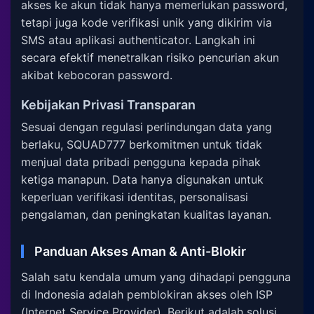
akses ke akun tidak hanya memerlukan password,
tetapi juga kode verifikasi unik yang dikirim via
SMS atau aplikasi authenticator. Langkah ini
secara efektif menetralkan risiko pencurian akun
akibat kebocoran password.
Kebijakan Privasi Transparan
Sesuai dengan regulasi perlindungan data yang
berlaku, SQUAD777 berkomitmen untuk tidak
menjual data pribadi pengguna kepada pihak
ketiga manapun. Data hanya digunakan untuk
keperluan verifikasi identitas, personalisasi
pengalaman, dan peningkatan kualitas layanan.
Panduan Akses Aman & Anti-Blokir
Salah satu kendala umum yang dihadapi pengguna
di Indonesia adalah pemblokiran akses oleh ISP
(Internet Service Provider). Berikut adalah solusi