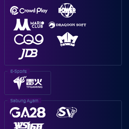
E-Sports
Sabung Ayam