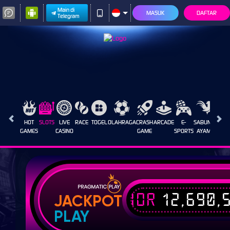
Main di
MASUK
DAFTAR
Telegram
HOT
SLOTS
LIVE
RACE
TOGEL
OLAHRAGA
CRASH
ARCADE
E-
SABUNG
PROM
GAMES
CASINO
GAME
SPORTS
AYAM
IDR
12,690,
JACKPOT
PLAY