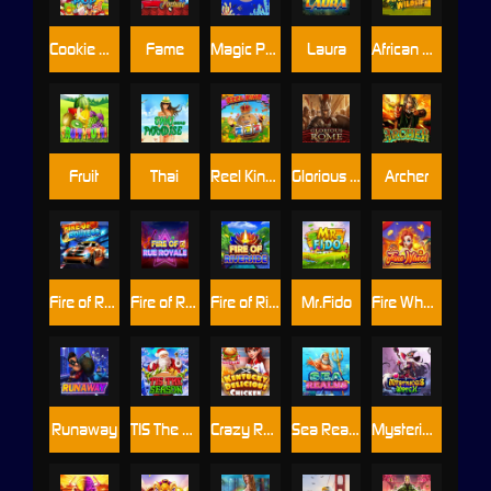
Cookie Pop
Fame
Magic Pearl
Laura
African Wildlife
Fruit
Thai
Reel King Mega
Glorious Rome
Archer
Fire of Route 66
Fire of Rue Royale
Fire of Riverside
Mr.Fido
Fire Wheel
Runaway
TIS The Season
Crazy Restaurant
Sea Realms
Mysterious Witch