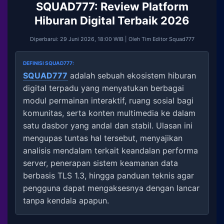
SQUAD777: Review Platform
Hiburan Digital Terbaik 2026
Diperbarui: 29 Juni 2026, 18:00 WIB | Oleh Tim Editor Squad777
DEFINISI SQUAD777:
SQUAD777
adalah sebuah ekosistem hiburan
digital terpadu yang menyatukan berbagai
modul permainan interaktif, ruang sosial bagi
komunitas, serta konten multimedia ke dalam
satu dasbor yang andal dan stabil. Ulasan ini
mengupas tuntas hal tersebut, menyajikan
analisis mendalam terkait keandalan performa
server, penerapan sistem keamanan data
berbasis TLS 1.3, hingga panduan teknis agar
pengguna dapat mengaksesnya dengan lancar
tanpa kendala apapun.