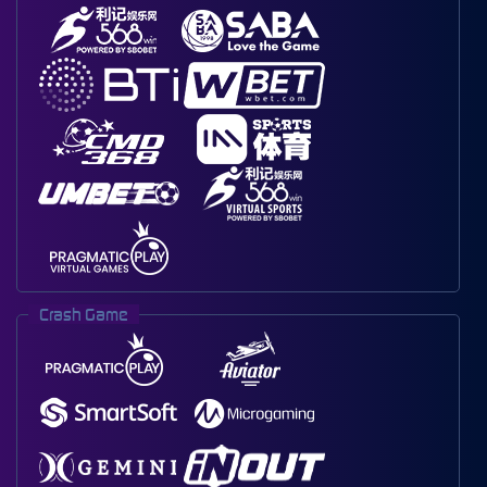
Crash Game