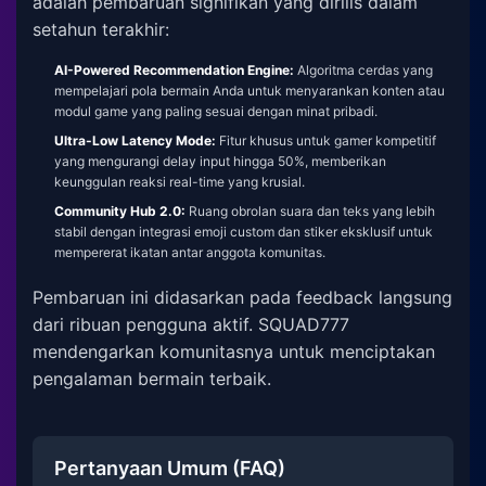
adalah pembaruan signifikan yang dirilis dalam
setahun terakhir:
AI-Powered Recommendation Engine:
Algoritma cerdas yang
mempelajari pola bermain Anda untuk menyarankan konten atau
modul game yang paling sesuai dengan minat pribadi.
Ultra-Low Latency Mode:
Fitur khusus untuk gamer kompetitif
yang mengurangi delay input hingga 50%, memberikan
keunggulan reaksi real-time yang krusial.
Community Hub 2.0:
Ruang obrolan suara dan teks yang lebih
stabil dengan integrasi emoji custom dan stiker eksklusif untuk
mempererat ikatan antar anggota komunitas.
Pembaruan ini didasarkan pada feedback langsung
dari ribuan pengguna aktif. SQUAD777
mendengarkan komunitasnya untuk menciptakan
pengalaman bermain terbaik.
Pertanyaan Umum (FAQ)