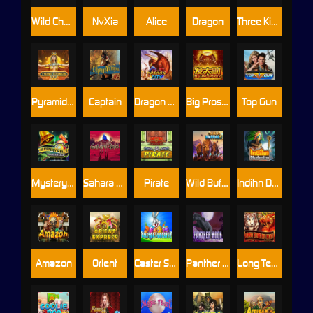
Wild Chuco
NvXia
Alice
Dragon
Three Kingdoms
Pyramid Adventure
Captain
Dragon City
Big Prosperity
Top Gun
Mystery Reels Power Reels
Sahara Gold
Pirate
Wild Buffalo
Indihn Dkehming
Amazon
Orient
Caster Surprise
Panther Moon
Long Teng Hu Xiao