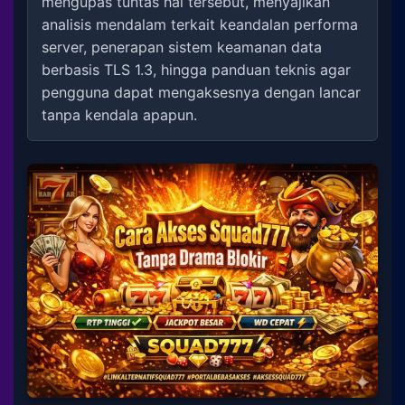
mengupas tuntas hal tersebut, menyajikan
analisis mendalam terkait keandalan performa
server, penerapan sistem keamanan data
berbasis TLS 1.3, hingga panduan teknis agar
pengguna dapat mengaksesnya dengan lancar
tanpa kendala apapun.