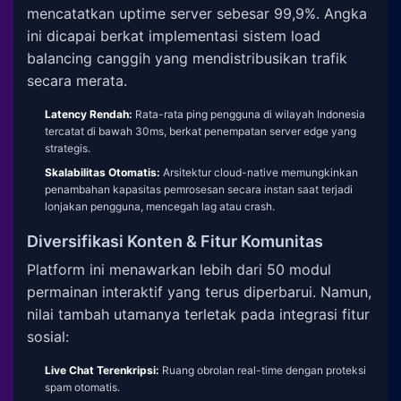
mencatatkan uptime server sebesar 99,9%. Angka
ini dicapai berkat implementasi sistem load
balancing canggih yang mendistribusikan trafik
secara merata.
Latency Rendah:
Rata-rata ping pengguna di wilayah Indonesia
tercatat di bawah 30ms, berkat penempatan server edge yang
strategis.
Skalabilitas Otomatis:
Arsitektur cloud-native memungkinkan
penambahan kapasitas pemrosesan secara instan saat terjadi
lonjakan pengguna, mencegah lag atau crash.
Diversifikasi Konten & Fitur Komunitas
Platform ini menawarkan lebih dari 50 modul
permainan interaktif yang terus diperbarui. Namun,
nilai tambah utamanya terletak pada integrasi fitur
sosial:
Live Chat Terenkripsi:
Ruang obrolan real-time dengan proteksi
spam otomatis.