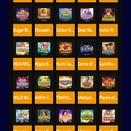
Sugar Blast Frenzy
Cleopatra's Treasure
Colour Game Mega Bonus
Dear Senpai
Aztec Rush Bonanza
HEAVENLY FEAST WITH WUKONG
Hippo Splash
Hunk Cai Shen
Gems of Valhalla
Gold Rush Bonanza
WILD WITCH SUGAR BONANZA
MAYA TEMPLE OF FORTUNE
TOMYUM BONANZA
Mahjong Beauty
Flame of Fortune