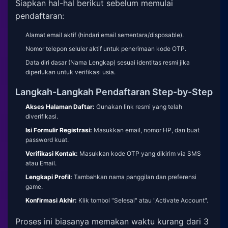
Siapkan hal-hal berikut sebelum memulai
pendaftaran:
Alamat email aktif (hindari email sementara/disposable).
Nomor telepon seluler aktif untuk penerimaan kode OTP.
Data diri dasar (Nama Lengkap) sesuai identitas resmi jika
diperlukan untuk verifikasi usia.
Langkah-Langkah Pendaftaran Step-by-Step
Akses Halaman Daftar:
Gunakan link resmi yang telah
diverifikasi.
Isi Formulir Registrasi:
Masukkan email, nomor HP, dan buat
password kuat.
Verifikasi Kontak:
Masukkan kode OTP yang dikirim via SMS
atau Email.
Lengkapi Profil:
Tambahkan nama panggilan dan preferensi
game.
Konfirmasi Akhir:
Klik tombol "Selesai" atau "Activate Account".
Proses ini biasanya memakan waktu kurang dari 3