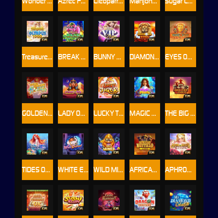
Wonder Ace
Aztec Fortune
Cleopatra's Fortune Ways
Mahjong Dragon Ways
Sugar Candy Bonanza
Treasures of Olympus 1000
BREAK THE BANK
BUNNY VIP NIGHT
DIAMOND KING
EYES OF RA
GOLDEN FORTUNE HORSE
LADY OF RA
LUCKY TIGER
MAGIC PEARLS
THE BIG THE FAT THE UGLY
TIDES OF FORTUNE
WHITE ELEPHANT
WILD MINER
AFRICAN BUFFALO 5000
APHRODITE’S BLESSING