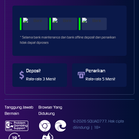
* Selama bank maintenance dan bank offline deposit dan penarikan
tidak dapat diproses
Deposit
Penarikan
Rata-rata 3 Menit
Rata-rata 5 Menit
Tanggung Jawab
Browser Yang
Bermain
Didukung
©2026 SQUAD777. Hak cipta
dilindungi | 18+