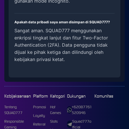
gunakan mode Incognito.
Apakah data pribadi saya aman disimpan di SQUAD777?
Sangat aman. SQUAD777 menggunakan
enkripsi tingkat lanjut dan fitur Two-Factor
Authentication (2FA). Data pengguna tidak
dijual ke pihak ketiga dan dilindungi oleh
kebijakan privasi ketat.
Kebijaksanaan
Platform
Kategori
Dukungan
Komunitas
Tentang
Promosi
Hot
+62087761
SQUAD777
Games
520946
Loyalty
Responsible
Slots
Squad777o
Referral
Gaming
fficial