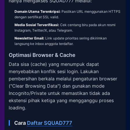
hanya mengakses SQUAD777 melalui:
Domain Utama Terenkripsi:
Pastikan URL menggunakan HTTPS
dengan sertifikat SSL valid.
Media Sosial Terverifikasi:
Cek centang biru pada akun resmi
Instagram, Twitter/X, atau Telegram.
Newsletter Email:
Link update prioritas sering dikirimkan
langsung ke inbox anggota terdaftar.
Optimasi Browser & Cache
Data sisa (cache) yang menumpuk dapat
menyebabkan konflik sesi login. Lakukan
pembersihan berkala melalui pengaturan browser
("Clear Browsing Data") dan gunakan mode
Incognito/Private untuk memastikan tidak ada
ekstensi pihak ketiga yang mengganggu proses
loading.
Cara
Daftar SQUAD777