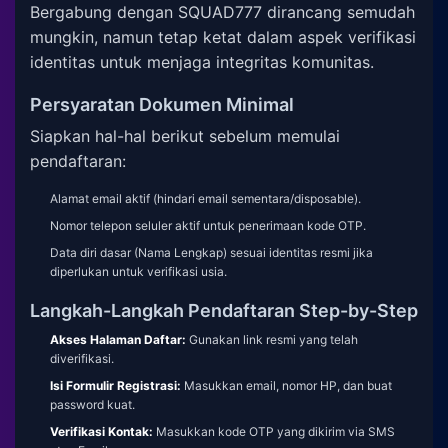
Bergabung dengan SQUAD777 dirancang semudah
mungkin, namun tetap ketat dalam aspek verifikasi
identitas untuk menjaga integritas komunitas.
Persyaratan Dokumen Minimal
Siapkan hal-hal berikut sebelum memulai
pendaftaran:
Alamat email aktif (hindari email sementara/disposable).
Nomor telepon seluler aktif untuk penerimaan kode OTP.
Data diri dasar (Nama Lengkap) sesuai identitas resmi jika
diperlukan untuk verifikasi usia.
Langkah-Langkah Pendaftaran Step-by-Step
Akses Halaman Daftar:
Gunakan link resmi yang telah
diverifikasi.
Isi Formulir Registrasi:
Masukkan email, nomor HP, dan buat
password kuat.
Verifikasi Kontak:
Masukkan kode OTP yang dikirim via SMS