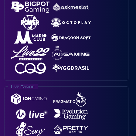
Live Casino