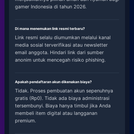
gamer Indonesia di tahun 2026.
Di mana menemukan link resmi terbaru?
Link resmi selalu diumumkan melalui kanal
media sosial terverifikasi atau newsletter
email anggota. Hindari link dari sumber
anonim untuk mencegah risiko phishing.
Apakah pendaftaran akun dikenakan biaya?
Tidak. Proses pembuatan akun sepenuhnya
gratis (Rp0). Tidak ada biaya administrasi
tersembunyi. Biaya hanya timbul jika Anda
membeli item digital atau langganan
premium.