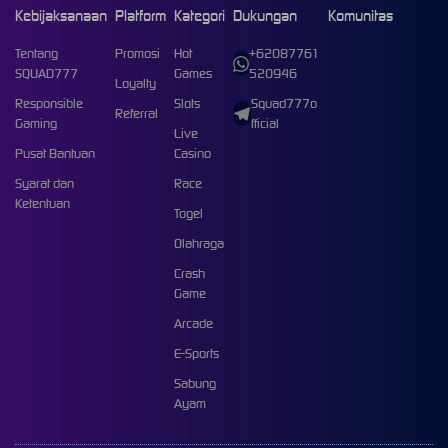
Kebijaksanaan
Platform
Kategori
Dukungan
Komunitas
Tentang
Promosi
Hot
+62087761
SQUAD777
Games
520946
Loyalty
Responsible
Slots
Squad777o
Referral
Gaming
fficial
Live
Pusat Bantuan
Casino
Syarat dan
Race
Ketentuan
Togel
Olahraga
Crash
Game
Arcade
E-Sports
Sabung
Ayam