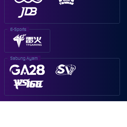
E-Sports
Sabung Ayam