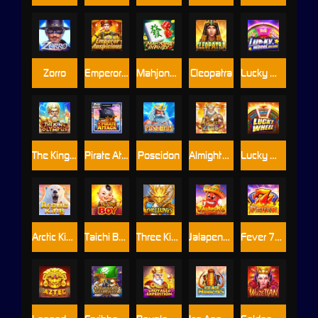
Zorro
Emperor Auspicious
Mahjong Infinity
Cleopatra
Lucky Wheel Deluxe
The King Of Olympus
Pirate Attack
Poseidon
Almighty Zeus
Lucky Wheel
Arctic King
Taichi Boy
Three Kings
Jalapeno Burst
Fever 777