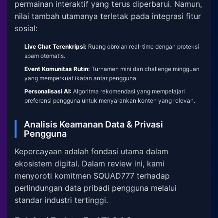
permainan interaktif yang terus diperbarui. Namun,
nilai tambah utamanya terletak pada integrasi fitur
sosial:
Live Chat Terenkripsi:
Ruang obrolan real-time dengan proteksi
spam otomatis.
Event Komunitas Rutin:
Turnamen mini dan challenge mingguan
yang memperkuat ikatan antar pengguna.
Personalisasi AI:
Algoritma rekomendasi yang mempelajari
preferensi pengguna untuk menyarankan konten yang relevan.
Analisis Keamanan Data & Privasi
Pengguna
Kepercayaan adalah fondasi utama dalam
ekosistem digital. Dalam review ini, kami
menyoroti komitmen SQUAD777 terhadap
perlindungan data pribadi pengguna melalui
standar industri tertinggi.