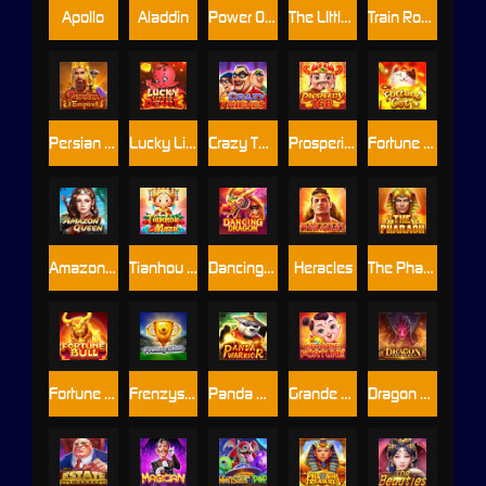
Apollo
Aladdin
Power Of Thor
The LIttle Witch
Train Robber
Persian Empire
Lucky Little Devil
Crazy Thieves
Prosperity 168
Fortune Cat
Amazon Queen
Tianhou Mazu
Dancing Dragon
Heracles
The Pharaoh
Fortune Bull
Frenzyshot
Panda Warrior
Grande Fortune
Dragon Treasure