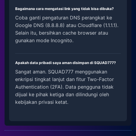
Bagaimana cara mengatasi link yang tidak bisa dibuka?
Coba ganti pengaturan DNS perangkat ke
Google DNS (8.8.8.8) atau Cloudflare (1.1.1.1).
Selain itu, bersihkan cache browser atau
gunakan mode Incognito.
Apakah data pribadi saya aman disimpan di SQUAD777?
Sangat aman. SQUAD777 menggunakan
enkripsi tingkat lanjut dan fitur Two-Factor
Authentication (2FA). Data pengguna tidak
dijual ke pihak ketiga dan dilindungi oleh
kebijakan privasi ketat.