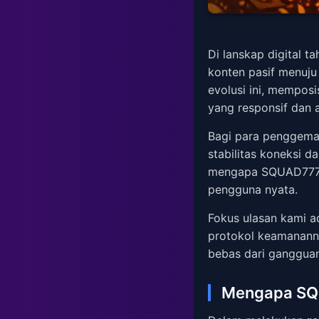
Di lanskap digital t
konten pasif menuju 
evolusi ini, memposi
yang responsif dan 
Bagi para penggemar
stabilitas koneksi 
mengapa SQUAD777 di
pengguna nyata.
Fokus ulasan kami ad
protokol keamanann
bebas dari gangguan 
Mengapa SQU