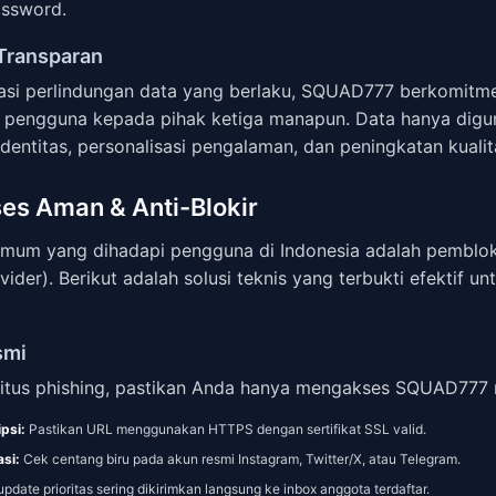
assword.
 Transparan
asi perlindungan data yang berlaku, SQUAD777 berkomitme
i pengguna kepada pihak ketiga manapun. Data hanya digu
 identitas, personalisasi pengalaman, dan peningkatan kualit
es Aman & Anti-Blokir
umum yang dihadapi pengguna di Indonesia adalah pemblok
ovider). Berikut adalah solusi teknis yang terbukti efektif u
smi
itus phishing, pastikan Anda hanya mengakses SQUAD777 m
psi:
Pastikan URL menggunakan HTTPS dengan sertifikat SSL valid.
asi:
Cek centang biru pada akun resmi Instagram, Twitter/X, atau Telegram.
update prioritas sering dikirimkan langsung ke inbox anggota terdaftar.