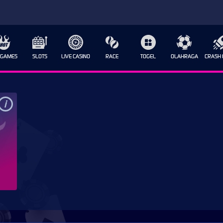
 GAMES
SLOTS
LIVE CASINO
RACE
TOGEL
OLAHRAGA
CRASH
i