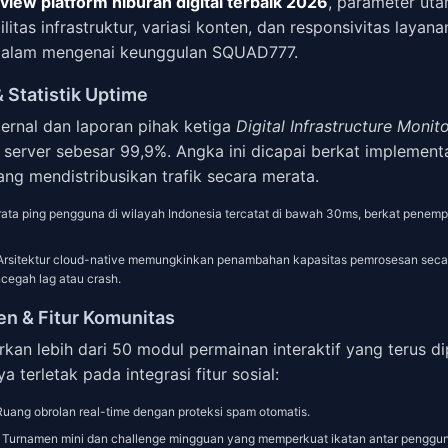
view platform hiburan digital terbaik 2026
, parameter ut
litas infrastruktur, variasi konten, dan responsivitas layan
ndalam mengenai keunggulan SQUAD777.
 Statistik Uptime
ternal dan laporan pihak ketiga
Digital Infrastructure Monit
server sebesar 99,9%. Angka ini dicapai berkat implementa
ng mendistribusikan trafik secara merata.
ata ping pengguna di wilayah Indonesia tercatat di bawah 30ms, berkat penem
rsitektur cloud-native memungkinkan penambahan kapasitas pemrosesan secara 
cegah lag atau crash.
ten & Fitur Komunitas
kan lebih dari 50 modul permainan interaktif yang terus d
 terletak pada integrasi fitur sosial:
uang obrolan real-time dengan proteksi spam otomatis.
Turnamen mini dan challenge mingguan yang memperkuat ikatan antar penggun