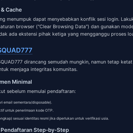
 & Cache
ang menumpuk dapat menyebabkan konflik sesi login. Lak
gaturan browser ("Clear Browsing Data") dan gunakan mode
dak ada ekstensi pihak ketiga yang mengganggu proses lo
 SQUAD777
QUAD777 dirancang semudah mungkin, namun tetap ketat
 untuk menjaga integritas komunitas.
umen Minimal
ikut sebelum memulai pendaftaran:
ari email sementara/disposable).
ktif untuk penerimaan kode OTP.
ngkap) sesuai identitas resmi jika diperlukan untuk verifikasi usia.
Pendaftaran Step-by-Step