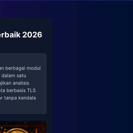
erbaik 2026
an berbagai modul
e dalam satu
ikan analisis
ta berbasis TLS
r tanpa kendala