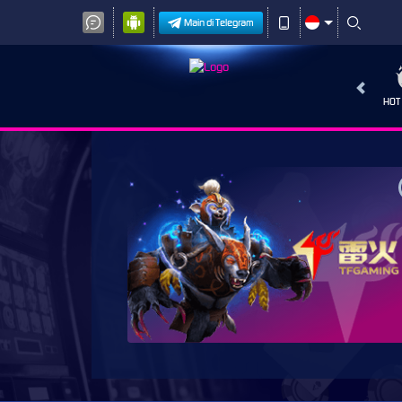
Main di Telegram
HOT