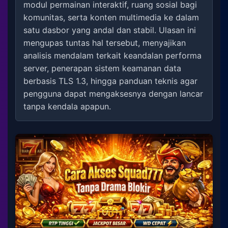
modul permainan interaktif, ruang sosial bagi
komunitas, serta konten multimedia ke dalam
satu dasbor yang andal dan stabil. Ulasan ini
mengupas tuntas hal tersebut, menyajikan
analisis mendalam terkait keandalan performa
server, penerapan sistem keamanan data
berbasis TLS 1.3, hingga panduan teknis agar
pengguna dapat mengaksesnya dengan lancar
tanpa kendala apapun.