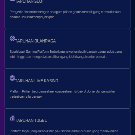
TARUHAN SLOT
Penyedia slot online dengan beragam pilihan game menarik yang memudahkan
pemain untuk mencapai jackpot
TARUHAN OLAHRAGA
Sportsbook Gaming Platform Terbaik menawarkan lebih banyak game, odds yang
lebih tinggi, dan menyediakan pilihan yang lebih banyak untuk pemain.
TARUHAN LIVE KASINO
Platform Pilihan bagi perusahaan-perusahaan terbaik di dunia, dengan pilihan
variasi game terbanyak
TARUHAN TOGEL
Platform togel yang menarik dari perusahan terbaik di dunia yang menawarkan