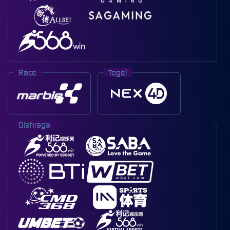
Race
Togel
Olahraga