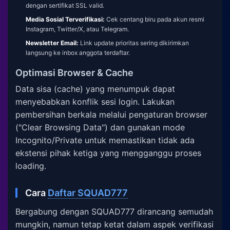
dengan sertifikat SSL valid.
Media Sosial Terverifikasi:
Cek centang biru pada akun resmi
Instagram, Twitter/X, atau Telegram.
Newsletter Email:
Link update prioritas sering dikirimkan
langsung ke inbox anggota terdaftar.
Optimasi Browser & Cache
Data sisa (cache) yang menumpuk dapat
menyebabkan konflik sesi login. Lakukan
pembersihan berkala melalui pengaturan browser
("Clear Browsing Data") dan gunakan mode
Incognito/Private untuk memastikan tidak ada
ekstensi pihak ketiga yang mengganggu proses
loading.
Cara
Daftar SQUAD777
Bergabung dengan SQUAD777 dirancang semudah
mungkin, namun tetap ketat dalam aspek verifikasi