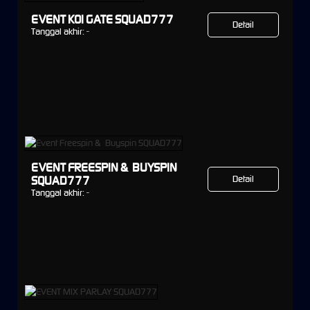
EVENT KOI GATE SQUAD777
Detail
Tanggal akhir:
-
EVENT FREESPIN & BUYSPIN
SQUAD777
Detail
Tanggal akhir:
-