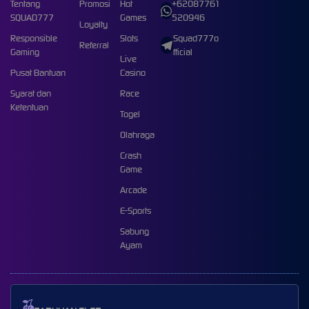
Tentang
Promosi
Hot
+62087761
SQUAD777
Games
520946
Loyalty
Responsible
Slots
Squad777o
Referral
Gaming
fficial
Live
Pusat Bantuan
Casino
Syarat dan
Race
Ketentuan
Togel
Olahraga
Crash
Game
Arcade
E-Sports
Sabung
Ayam