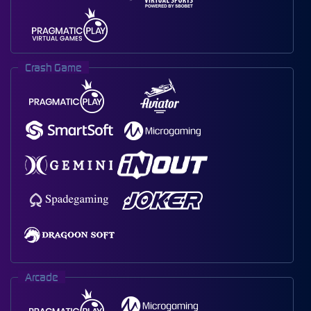
Crash Game
Arcade