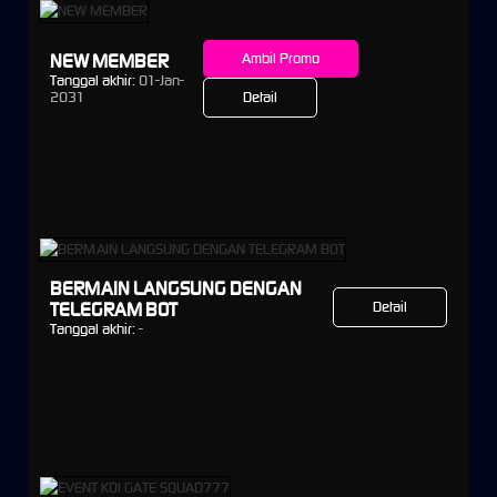
Ambil Promo
NEW MEMBER
Tanggal akhir:
01-Jan-
Detail
2031
BERMAIN LANGSUNG DENGAN
TELEGRAM BOT
Detail
Tanggal akhir:
-