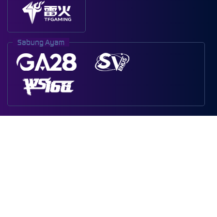
Sabung Ayam