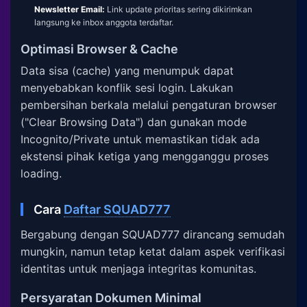
Newsletter Email:
Link update prioritas sering dikirimkan
langsung ke inbox anggota terdaftar.
Optimasi Browser & Cache
Data sisa (cache) yang menumpuk dapat
menyebabkan konflik sesi login. Lakukan
pembersihan berkala melalui pengaturan browser
("Clear Browsing Data") dan gunakan mode
Incognito/Private untuk memastikan tidak ada
ekstensi pihak ketiga yang mengganggu proses
loading.
Cara
Daftar SQUAD777
Bergabung dengan SQUAD777 dirancang semudah
mungkin, namun tetap ketat dalam aspek verifikasi
identitas untuk menjaga integritas komunitas.
Persyaratan Dokumen Minimal