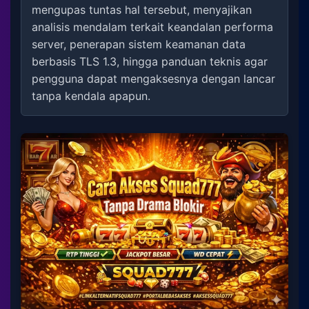
mengupas tuntas hal tersebut, menyajikan
analisis mendalam terkait keandalan performa
server, penerapan sistem keamanan data
berbasis TLS 1.3, hingga panduan teknis agar
pengguna dapat mengaksesnya dengan lancar
tanpa kendala apapun.