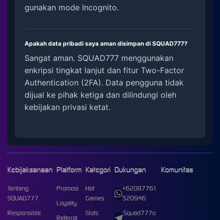
gunakan mode Incognito.
Apakah data pribadi saya aman disimpan di SQUAD777?
Sangat aman. SQUAD777 menggunakan
enkripsi tingkat lanjut dan fitur Two-Factor
Authentication (2FA). Data pengguna tidak
dijual ke pihak ketiga dan dilindungi oleh
kebijakan privasi ketat.
Kebijaksanaan
Platform
Kategori
Dukungan
Komunitas
Tentang
Promosi
Hot
+62087761
SQUAD777
Games
520946
Loyalty
Responsible
Slots
Squad777o
Referral