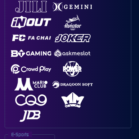
E-Sports