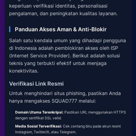
keperluan verifikasi identitas, personalisasi
pengalaman, dan peningkatan kualitas layanan.
Panduan Akses Aman & Anti-Blokir
Salah satu kendala umum yang dihadapi pengguna
di Indonesia adalah pemblokiran akses oleh ISP
(Internet Service Provider). Berikut adalah solusi
teknis yang terbukti efektif untuk menjaga
konektivitas.
Verifikasi Link Resmi
Untuk menghindari situs phishing, pastikan Anda
hanya mengakses SQUAD777 melalui:
Domain Utama Terenkripsi:
Pastikan URL menggunakan HTTPS
dengan sertifikat SSL valid.
Media Sosial Terverifikasi:
Cek centang biru pada akun resmi
Instagram, Twitter/X, atau Telegram.