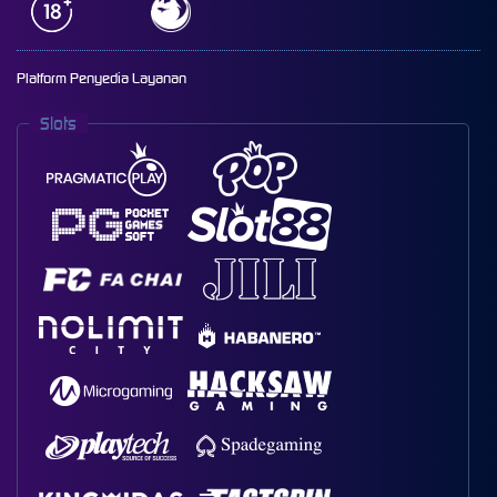
Platform Penyedia Layanan
Slots