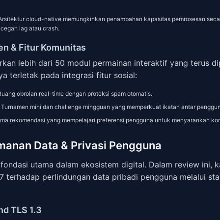
rsitektur cloud-native memungkinkan penambahan kapasitas pemrosesan secara 
cegah lag atau crash.
ten & Fitur Komunitas
kan lebih dari 50 modul permainan interaktif yang terus d
 terletak pada integrasi fitur sosial:
uang obrolan real-time dengan proteksi spam otomatis.
Turnamen mini dan challenge mingguan yang memperkuat ikatan antar penggun
tma rekomendasi yang mempelajari preferensi pengguna untuk menyarankan kon
manan Data & Privasi Pengguna
fondasi utama dalam ekosistem digital. Dalam review ini, 
erhadap perlindungan data pribadi pengguna melalui stan
nd TLS 1.3