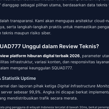
anggap sebagai pilihan utama, berdasarkan data teknis t
alah transparansi. Kami akan mengupas arsitektur cloud-nat
ya, serta langkah-langkah praktis untuk memastikan peng
teknis maupun risiko siber.
AD777 Unggul dalam Review Teknis?
view platform hiburan digital terbaik 2026
, parameter ut
litas infrastruktur, variasi konten, dan responsivitas layan
ndalam mengenai keunggulan SQUAD777.
 Statistik Uptime
ternal dan laporan pihak ketiga
Digital Infrastructure Monit
server sebesar 99,9%. Angka ini dicapai berkat implementa
ng mendistribusikan trafik secara merata.
ata ping pengguna di wilayah Indonesia tercatat di bawah 30ms, berkat penem