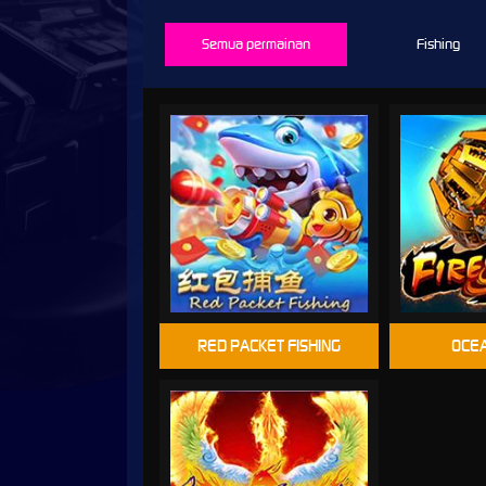
Semua permainan
Fishing
RED PACKET FISHING
OCEA