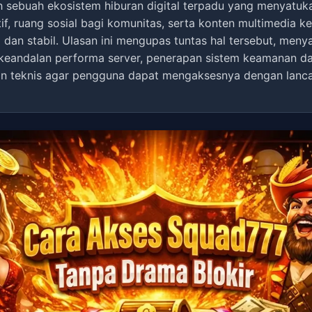
 sebuah ekosistem hiburan digital terpadu yang menyatuk
if, ruang sosial bagi komunitas, serta konten multimedia k
dan stabil. Ulasan ini mengupas tuntas hal tersebut, menyaj
keandalan performa server, penerapan sistem keamanan da
an teknis agar pengguna dapat mengaksesnya dengan lanca