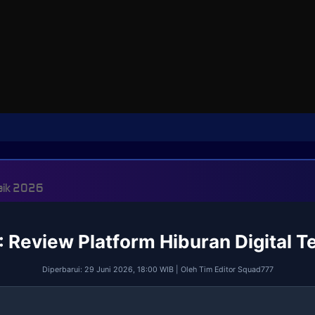
baik 2026
Review Platform Hiburan Digital T
Diperbarui: 29 Juni 2026, 18:00 WIB | Oleh Tim Editor Squad777