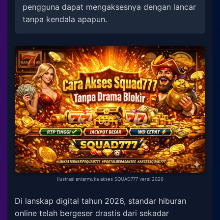
pengguna dapat mengaksesnya dengan lancar
tanpa kendala apapun.
Ilustrasi antarmuka akses SQUAD777 versi 2026
Di lanskap digital tahun 2026, standar hiburan
online telah bergeser drastis dari sekadar