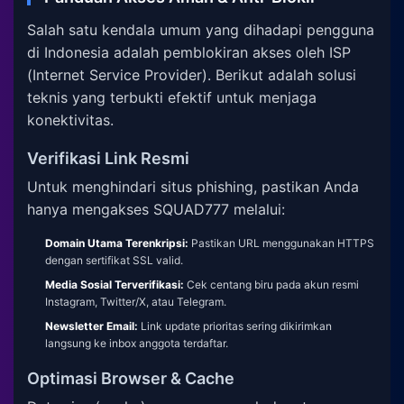
Salah satu kendala umum yang dihadapi pengguna
di Indonesia adalah pemblokiran akses oleh ISP
(Internet Service Provider). Berikut adalah solusi
teknis yang terbukti efektif untuk menjaga
konektivitas.
Verifikasi Link Resmi
Untuk menghindari situs phishing, pastikan Anda
hanya mengakses SQUAD777 melalui:
Domain Utama Terenkripsi:
Pastikan URL menggunakan HTTPS
dengan sertifikat SSL valid.
Media Sosial Terverifikasi:
Cek centang biru pada akun resmi
Instagram, Twitter/X, atau Telegram.
Newsletter Email:
Link update prioritas sering dikirimkan
langsung ke inbox anggota terdaftar.
Optimasi Browser & Cache