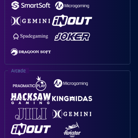
Arcade