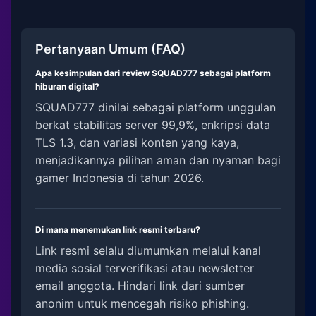
Pertanyaan Umum (FAQ)
Apa kesimpulan dari review SQUAD777 sebagai platform
hiburan digital?
SQUAD777 dinilai sebagai platform unggulan
berkat stabilitas server 99,9%, enkripsi data
TLS 1.3, dan variasi konten yang kaya,
menjadikannya pilihan aman dan nyaman bagi
gamer Indonesia di tahun 2026.
Di mana menemukan link resmi terbaru?
Link resmi selalu diumumkan melalui kanal
media sosial terverifikasi atau newsletter
email anggota. Hindari link dari sumber
anonim untuk mencegah risiko phishing.