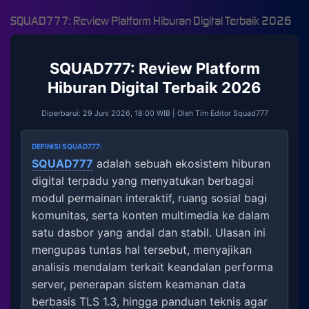
SQUAD777: Review Platform Hiburan Digital Terbaik 2026
SQUAD777: Review Platform
Hiburan Digital Terbaik 2026
Diperbarui: 29 Juni 2026, 18:00 WIB | Oleh Tim Editor Squad777
DEFINISI SQUAD777:
SQUAD777
adalah sebuah ekosistem hiburan
digital terpadu yang menyatukan berbagai
modul permainan interaktif, ruang sosial bagi
komunitas, serta konten multimedia ke dalam
satu dasbor yang andal dan stabil. Ulasan ini
mengupas tuntas hal tersebut, menyajikan
analisis mendalam terkait keandalan performa
server, penerapan sistem keamanan data
berbasis TLS 1.3, hingga panduan teknis agar