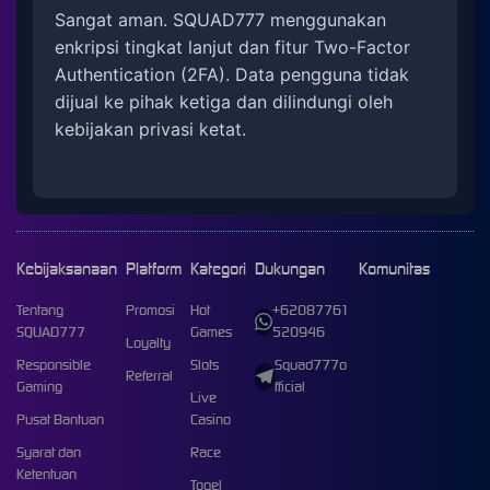
Sangat aman. SQUAD777 menggunakan
enkripsi tingkat lanjut dan fitur Two-Factor
Authentication (2FA). Data pengguna tidak
dijual ke pihak ketiga dan dilindungi oleh
kebijakan privasi ketat.
Kebijaksanaan
Platform
Kategori
Dukungan
Komunitas
Tentang
Promosi
Hot
+62087761
SQUAD777
Games
520946
Loyalty
Responsible
Slots
Squad777o
Referral
Gaming
fficial
Live
Pusat Bantuan
Casino
Syarat dan
Race
Ketentuan
Togel