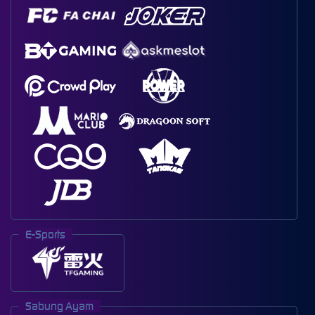
E-Sports
Sabung Ayam