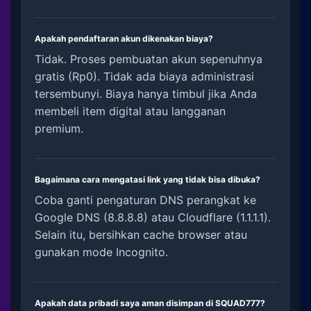
Apakah pendaftaran akun dikenakan biaya?
Tidak. Proses pembuatan akun sepenuhnya
gratis (Rp0). Tidak ada biaya administrasi
tersembunyi. Biaya hanya timbul jika Anda
membeli item digital atau langganan
premium.
Bagaimana cara mengatasi link yang tidak bisa dibuka?
Coba ganti pengaturan DNS perangkat ke
Google DNS (8.8.8.8) atau Cloudflare (1.1.1.1).
Selain itu, bersihkan cache browser atau
gunakan mode Incognito.
Apakah data pribadi saya aman disimpan di SQUAD777?