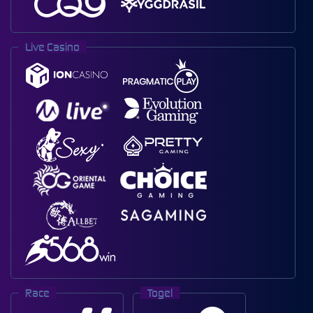
Live Casino
Race
Togel