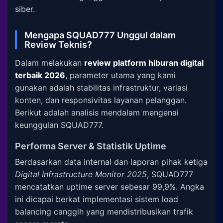
siber.
Mengapa SQUAD777 Unggul dalam
Review Teknis?
Dalam melakukan
review platform hiburan digital
terbaik 2026
, parameter utama yang kami
gunakan adalah stabilitas infrastruktur, variasi
konten, dan responsivitas layanan pelanggan.
Berikut adalah analisis mendalam mengenai
keunggulan SQUAD777.
Performa Server & Statistik Uptime
Berdasarkan data internal dan laporan pihak ketiga
Digital Infrastructure Monitor 2025
, SQUAD777
mencatatkan uptime server sebesar 99,9%. Angka
ini dicapai berkat implementasi sistem load
balancing canggih yang mendistribusikan trafik