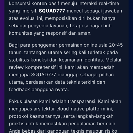
konsumsi konten pasif menuju interaksi real-time
yang imersif.
SQUAD777
muncul sebagai jawaban
atas evolusi ini, memposisikan diri bukan hanya
sebagai penyedia layanan, tetapi sebagai hub
komunitas yang responsif dan aman.
Bagi para penggemar permainan online usia 20-45
tahun, tantangan utama sering kali terletak pada
stabilitas koneksi dan keamanan identitas. Melalui
review komprehensif ini, kami akan membedah
mengapa SQUAD777 dianggap sebagai pilihan
utama, berdasarkan data teknis terkini dan
feedback pengguna nyata.
Fokus ulasan kami adalah transparansi. Kami akan
mengupas arsitektur cloud-native platform ini,
protokol keamanannya, serta langkah-langkah
praktis untuk memastikan pengalaman bermain
Anda bebas dari gangguan teknis maupun risiko