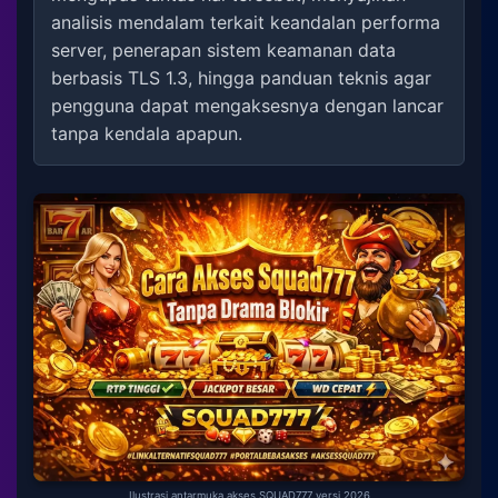
analisis mendalam terkait keandalan performa
server, penerapan sistem keamanan data
berbasis TLS 1.3, hingga panduan teknis agar
pengguna dapat mengaksesnya dengan lancar
tanpa kendala apapun.
Ilustrasi antarmuka akses SQUAD777 versi 2026