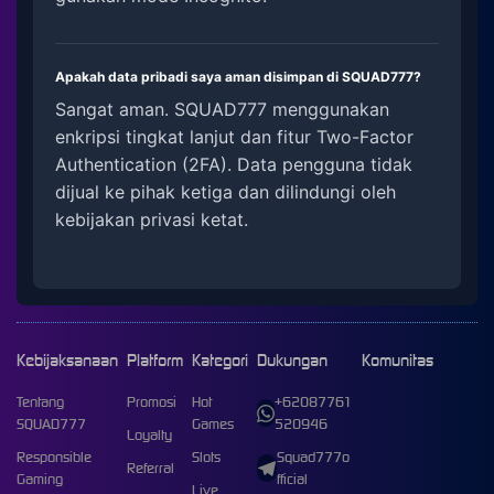
Apakah data pribadi saya aman disimpan di SQUAD777?
Sangat aman. SQUAD777 menggunakan
enkripsi tingkat lanjut dan fitur Two-Factor
Authentication (2FA). Data pengguna tidak
dijual ke pihak ketiga dan dilindungi oleh
kebijakan privasi ketat.
Kebijaksanaan
Platform
Kategori
Dukungan
Komunitas
Tentang
Promosi
Hot
+62087761
SQUAD777
Games
520946
Loyalty
Responsible
Slots
Squad777o
Referral
Gaming
fficial
Live