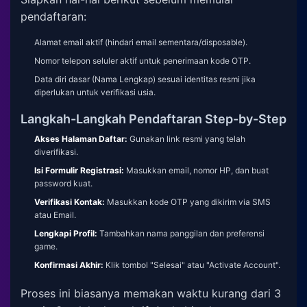
pendaftaran:
Alamat email aktif (hindari email sementara/disposable).
Nomor telepon seluler aktif untuk penerimaan kode OTP.
Data diri dasar (Nama Lengkap) sesuai identitas resmi jika
diperlukan untuk verifikasi usia.
Langkah-Langkah Pendaftaran Step-by-Step
Akses Halaman Daftar:
Gunakan link resmi yang telah
diverifikasi.
Isi Formulir Registrasi:
Masukkan email, nomor HP, dan buat
password kuat.
Verifikasi Kontak:
Masukkan kode OTP yang dikirim via SMS
atau Email.
Lengkapi Profil:
Tambahkan nama panggilan dan preferensi
game.
Konfirmasi Akhir:
Klik tombol "Selesai" atau "Activate Account".
Proses ini biasanya memakan waktu kurang dari 3