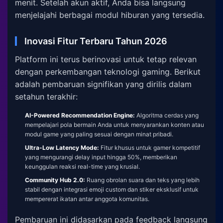
menit. Setelah akun aktif, Anda bisa langsung
menjelajahi berbagai modul hiburan yang tersedia.
Inovasi Fitur Terbaru Tahun 2026
Platform ini terus berinovasi untuk tetap relevan
dengan perkembangan teknologi gaming. Berikut
adalah pembaruan signifikan yang dirilis dalam
setahun terakhir:
AI-Powered Recommendation Engine:
Algoritma cerdas yang
mempelajari pola bermain Anda untuk menyarankan konten atau
modul game yang paling sesuai dengan minat pribadi.
Ultra-Low Latency Mode:
Fitur khusus untuk gamer kompetitif
yang mengurangi delay input hingga 50%, memberikan
keunggulan reaksi real-time yang krusial.
Community Hub 2.0:
Ruang obrolan suara dan teks yang lebih
stabil dengan integrasi emoji custom dan stiker eksklusif untuk
mempererat ikatan antar anggota komunitas.
Pembaruan ini didasarkan pada feedback langsung