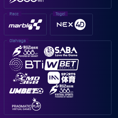
Race
Togel
Olahraga