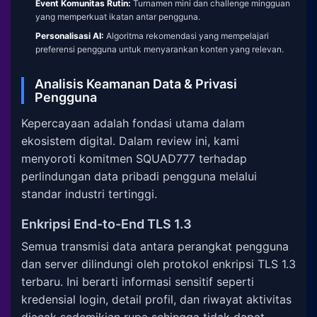
Event Komunitas Rutin:
Turnamen mini dan challenge mingguan
yang memperkuat ikatan antar pengguna.
Personalisasi AI:
Algoritma rekomendasi yang mempelajari
preferensi pengguna untuk menyarankan konten yang relevan.
Analisis Keamanan Data & Privasi
Pengguna
Kepercayaan adalah fondasi utama dalam
ekosistem digital. Dalam review ini, kami
menyoroti komitmen SQUAD777 terhadap
perlindungan data pribadi pengguna melalui
standar industri tertinggi.
Enkripsi End-to-End TLS 1.3
Semua transmisi data antara perangkat pengguna
dan server dilindungi oleh protokol enkripsi TLS 1.3
terbaru. Ini berarti informasi sensitif seperti
kredensial login, detail profil, dan riwayat aktivitas
diacak sedemikian rupa sehingga tidak dapat