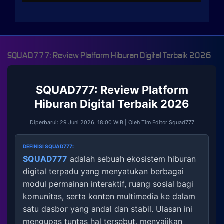
SQUAD777: Review Platform Hiburan Digital Terbaik 2026
SQUAD777: Review Platform
Hiburan Digital Terbaik 2026
Diperbarui: 29 Juni 2026, 18:00 WIB | Oleh Tim Editor Squad777
DEFINISI SQUAD777:
SQUAD777
adalah sebuah ekosistem hiburan
digital terpadu yang menyatukan berbagai
modul permainan interaktif, ruang sosial bagi
komunitas, serta konten multimedia ke dalam
satu dasbor yang andal dan stabil. Ulasan ini
mengupas tuntas hal tersebut, menyajikan