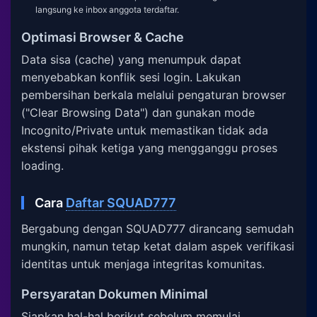
langsung ke inbox anggota terdaftar.
Optimasi Browser & Cache
Data sisa (cache) yang menumpuk dapat
menyebabkan konflik sesi login. Lakukan
pembersihan berkala melalui pengaturan browser
("Clear Browsing Data") dan gunakan mode
Incognito/Private untuk memastikan tidak ada
ekstensi pihak ketiga yang mengganggu proses
loading.
Cara
Daftar SQUAD777
Bergabung dengan SQUAD777 dirancang semudah
mungkin, namun tetap ketat dalam aspek verifikasi
identitas untuk menjaga integritas komunitas.
Persyaratan Dokumen Minimal
Siapkan hal-hal berikut sebelum memulai