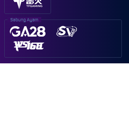
Sabung Ayam