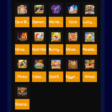
Cave Bingo
Diamonds
Hilo Neon
Keno
Lucky Drop-Olympus
Mines Raider
Multi Hilo
Bunny Run
Mines Cookie
Paradise Hilo
Plinko
Video Poker
Gold Rush: Boomers
Egypt Hilo
Wheel
Steampunk 2