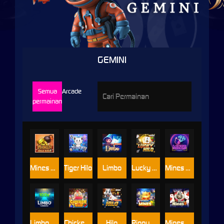
GEMINI
Semua
Arcade
permainan
Mines Gold Rush
Tiger Hilo
Limbo
Lucky Hilo
Mines Neon
Limbo Classic
Chicken Run
Hilo
Pinoy Mines
Mines Maple