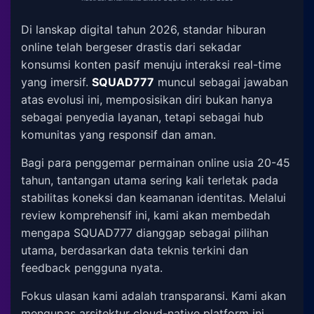
Di lanskap digital tahun 2026, standar hiburan
online telah bergeser drastis dari sekadar
konsumsi konten pasif menuju interaksi real-time
yang imersif.
SQUAD777
muncul sebagai jawaban
atas evolusi ini, memposisikan diri bukan hanya
sebagai penyedia layanan, tetapi sebagai hub
komunitas yang responsif dan aman.
Bagi para penggemar permainan online usia 20-45
tahun, tantangan utama sering kali terletak pada
stabilitas koneksi dan keamanan identitas. Melalui
review komprehensif ini, kami akan membedah
mengapa SQUAD777 dianggap sebagai pilihan
utama, berdasarkan data teknis terkini dan
feedback pengguna nyata.
Fokus ulasan kami adalah transparansi. Kami akan
mengupas arsitektur cloud-native platform ini,