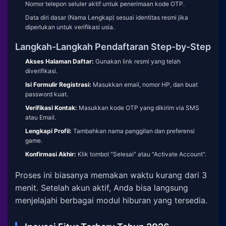
Nomor telepon seluler aktif untuk penerimaan kode OTP.
Data diri dasar (Nama Lengkap) sesuai identitas resmi jika
diperlukan untuk verifikasi usia.
Langkah-Langkah Pendaftaran Step-by-Step
Akses Halaman Daftar:
Gunakan link resmi yang telah
diverifikasi.
Isi Formulir Registrasi:
Masukkan email, nomor HP, dan buat
password kuat.
Verifikasi Kontak:
Masukkan kode OTP yang dikirim via SMS
atau Email.
Lengkapi Profil:
Tambahkan nama panggilan dan preferensi
game.
Konfirmasi Akhir:
Klik tombol "Selesai" atau "Activate Account".
Proses ini biasanya memakan waktu kurang dari 3
menit. Setelah akun aktif, Anda bisa langsung
menjelajahi berbagai modul hiburan yang tersedia.