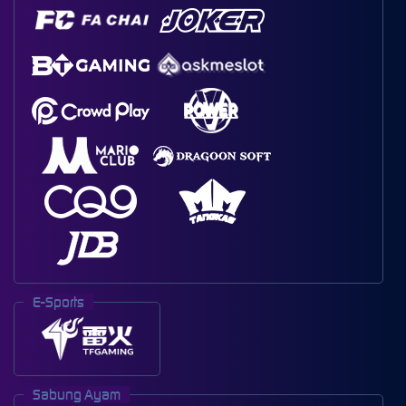
E-Sports
Sabung Ayam