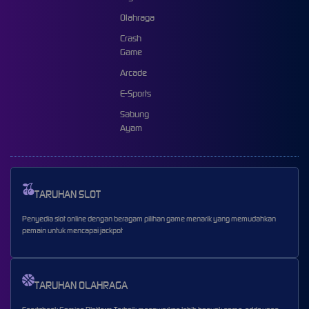
Olahraga
Crash
Game
Arcade
E-Sports
Sabung
Ayam
TARUHAN SLOT
Penyedia slot online dengan beragam pilihan game menarik yang memudahkan
pemain untuk mencapai jackpot
TARUHAN OLAHRAGA