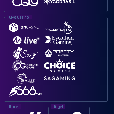
Live Casino
Race
Togel