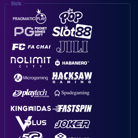
Slots