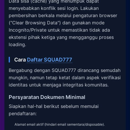
Data sisa (cache) yang menumpuk dapat
menyebabkan konflik sesi login. Lakukan
pembersihan berkala melalui pengaturan browser
("Clear Browsing Data") dan gunakan mode
Incognito/Private untuk memastikan tidak ada
ekstensi pihak ketiga yang mengganggu proses
loading.
Cara
Daftar SQUAD777
Bergabung dengan SQUAD777 dirancang semudah
mungkin, namun tetap ketat dalam aspek verifikasi
identitas untuk menjaga integritas komunitas.
Persyaratan Dokumen Minimal
Siapkan hal-hal berikut sebelum memulai
pendaftaran:
Alamat email aktif (hindari email sementara/disposable).