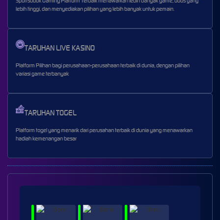
Sportsbook Gaming Platform Terbaik menawarkan lebih banyak game, odds yang
lebih tinggi, dan menyediakan pilihan yang lebih banyak untuk pemain.
TARUHAN LIVE KASINO
Platform Pilihan bagi perusahaan-perusahaan terbaik di dunia, dengan pilihan
variasi game terbanyak
TARUHAN TOGEL
Platform togel yang menarik dari perusahan terbaik di dunia yang menawarkan
hadiah kemenangan besar