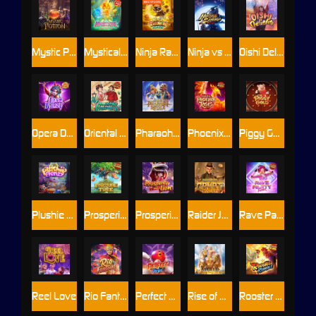
Mystic Potion
Mystical Spirits
Ninja Raccoon Frenzy
Ninja vs Samurai
Oishi Delights
Opera Dynasty
Oriental Prosperity
Pharaoh Royals
Phoenix Rises
Piggy Gold
Plushie Frenzy
Prosperity Fortune Tree
Prosperity Lion
Raider Jane's Crypt of Fortune
Rave Party Fever
Reel Love
Rio Fantasia
Perfect Strike
Rise of Apollo
Rooster Rumble