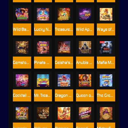
Wild Bandito
Lucky Neko
Treasures of Aztec
Wild Ape #3258
Ways of the Qilin
Gemstones Gold
Pinata Wins
Geisha's Revenge
Anubis Wrath
Mafia Mayhem
Cocktail Nights
Mr. Treasure’s Fortune
Dragon Hatch 2
Queen of Bounty
The Great Icescape