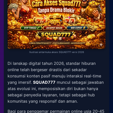
Ilustrasi antarmuka akses SQUAD777 versi 2026
Di lanskap digital tahun 2026, standar hiburan
online telah bergeser drastis dari sekadar
konsumsi konten pasif menuju interaksi real-time
yang imersif.
SQUAD777
muncul sebagai jawaban
atas evolusi ini, memposisikan diri bukan hanya
sebagai penyedia layanan, tetapi sebagai hub
komunitas yang responsif dan aman.
Bagi para penggemar permainan online usia 20-45