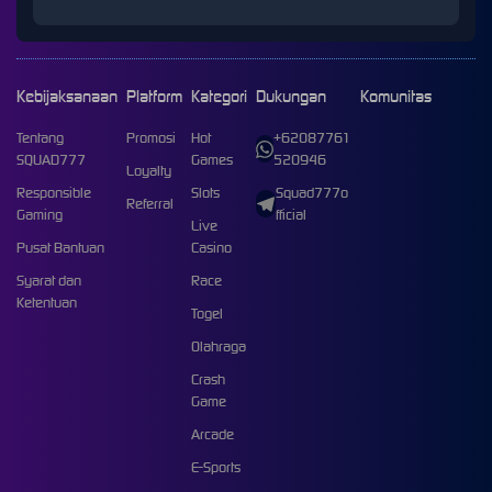
Kebijaksanaan
Platform
Kategori
Dukungan
Komunitas
Tentang
Promosi
Hot
+62087761
SQUAD777
Games
520946
Loyalty
Responsible
Slots
Squad777o
Referral
Gaming
fficial
Live
Pusat Bantuan
Casino
Syarat dan
Race
Ketentuan
Togel
Olahraga
Crash
Game
Arcade
E-Sports