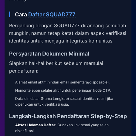
Cara
Daftar SQUAD777
Bergabung dengan SQUAD777 dirancang semudah
mungkin, namun tetap ketat dalam aspek verifikasi
identitas untuk menjaga integritas komunitas.
Persyaratan Dokumen Minimal
Siapkan hal-hal berikut sebelum memulai
pendaftaran:
Alamat email aktif (hindari email sementara/disposable).
Nomor telepon seluler aktif untuk penerimaan kode OTP.
Data diri dasar (Nama Lengkap) sesuai identitas resmi jika
diperlukan untuk verifikasi usia.
Langkah-Langkah Pendaftaran Step-by-Step
Akses Halaman Daftar:
Gunakan link resmi yang telah
diverifikasi.