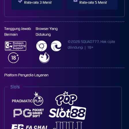
Rata-rata 3 Menit
Rata-rata 5 Menit
Tanggung Jawab
Browser Yang
Bermain
Didukung
©2026 SQUAD777. Hak cipta
dilindungi | 18+
Platform Penyedia Layanan
Slots