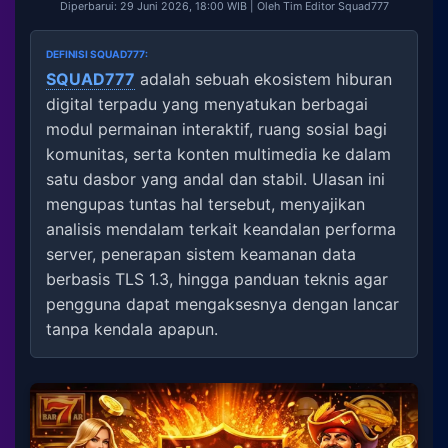
Diperbarui: 29 Juni 2026, 18:00 WIB | Oleh Tim Editor Squad777
DEFINISI SQUAD777:
SQUAD777
adalah sebuah ekosistem hiburan
digital terpadu yang menyatukan berbagai
modul permainan interaktif, ruang sosial bagi
komunitas, serta konten multimedia ke dalam
satu dasbor yang andal dan stabil. Ulasan ini
mengupas tuntas hal tersebut, menyajikan
analisis mendalam terkait keandalan performa
server, penerapan sistem keamanan data
berbasis TLS 1.3, hingga panduan teknis agar
pengguna dapat mengaksesnya dengan lancar
tanpa kendala apapun.