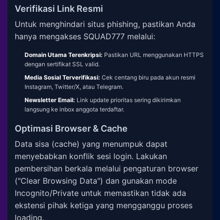
Verifikasi Link Resmi
Untuk menghindari situs phishing, pastikan Anda
hanya mengakses SQUAD777 melalui:
Domain Utama Terenkripsi:
Pastikan URL menggunakan HTTPS
dengan sertifikat SSL valid.
Media Sosial Terverifikasi:
Cek centang biru pada akun resmi
Instagram, Twitter/X, atau Telegram.
Newsletter Email:
Link update prioritas sering dikirimkan
langsung ke inbox anggota terdaftar.
Optimasi Browser & Cache
Data sisa (cache) yang menumpuk dapat
menyebabkan konflik sesi login. Lakukan
pembersihan berkala melalui pengaturan browser
("Clear Browsing Data") dan gunakan mode
Incognito/Private untuk memastikan tidak ada
ekstensi pihak ketiga yang mengganggu proses
loading.