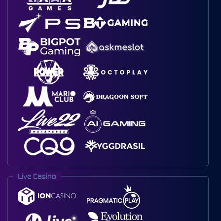
Live Casino