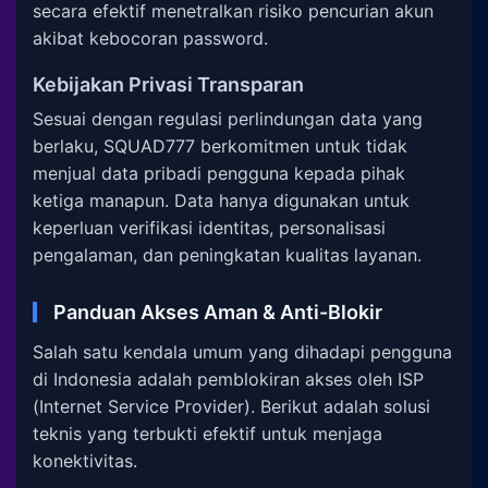
secara efektif menetralkan risiko pencurian akun
akibat kebocoran password.
Kebijakan Privasi Transparan
Sesuai dengan regulasi perlindungan data yang
berlaku, SQUAD777 berkomitmen untuk tidak
menjual data pribadi pengguna kepada pihak
ketiga manapun. Data hanya digunakan untuk
keperluan verifikasi identitas, personalisasi
pengalaman, dan peningkatan kualitas layanan.
Panduan Akses Aman & Anti-Blokir
Salah satu kendala umum yang dihadapi pengguna
di Indonesia adalah pemblokiran akses oleh ISP
(Internet Service Provider). Berikut adalah solusi
teknis yang terbukti efektif untuk menjaga
konektivitas.