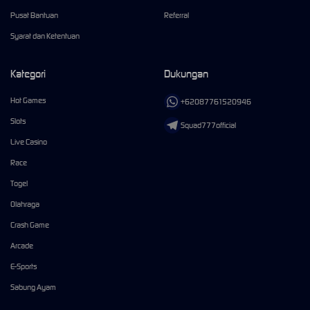
Pusat Bantuan
Referral
Syarat dan Ketentuan
Kategori
Dukungan
Hot Games
+62087761520946
Slots
Squad777official
Live Casino
Race
Togel
Olahraga
Crash Game
Arcade
E-Sports
Sabung Ayam