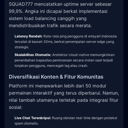
SQUAD777 mencatatkan uptime server sebesar
99,9%. Angka ini dicapai berkat implementasi
sistem load balancing canggih yang
mendistribusikan trafik secara merata.
Latency Rendah:
Rata-rata ping pengguna di wilayah Indonesia
tercatat di bawah 30ms, berkat penempatan server edge yang
strategis.
Skalabilitas Otomatis:
Arsitektur cloud-native memungkinkan
penambahan kapasitas pemrosesan secara instan saat terjadi
lonjakan pengguna, mencegah lag atau crash.
Diversifikasi Konten & Fitur Komunitas
Platform ini menawarkan lebih dari 50 modul
permainan interaktif yang terus diperbarui. Namun,
nilai tambah utamanya terletak pada integrasi fitur
sosial:
Live Chat Terenkripsi:
Ruang obrolan real-time dengan proteksi
spam otomatis.