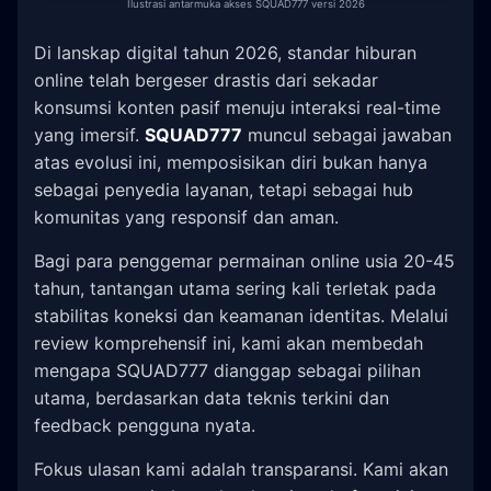
Ilustrasi antarmuka akses SQUAD777 versi 2026
Di lanskap digital tahun 2026, standar hiburan
online telah bergeser drastis dari sekadar
konsumsi konten pasif menuju interaksi real-time
yang imersif.
SQUAD777
muncul sebagai jawaban
atas evolusi ini, memposisikan diri bukan hanya
sebagai penyedia layanan, tetapi sebagai hub
komunitas yang responsif dan aman.
Bagi para penggemar permainan online usia 20-45
tahun, tantangan utama sering kali terletak pada
stabilitas koneksi dan keamanan identitas. Melalui
review komprehensif ini, kami akan membedah
mengapa SQUAD777 dianggap sebagai pilihan
utama, berdasarkan data teknis terkini dan
feedback pengguna nyata.
Fokus ulasan kami adalah transparansi. Kami akan