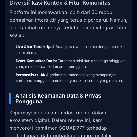
Diversifikasi Konten & Fitur Komunitas
Platform ini menawarkan lebih dari 50 modul
permainan interaktif yang terus diperbarui. Namun,
nilai tambah utamanya terletak pada integrasi fitur
sosial:
Live Chat Terenkripsi:
Ruang obrolan real-time dengan proteksi
spam otomatis.
Event Komunitas Rutin:
Turnamen mini dan challenge mingguan
yang memperkuat ikatan antar pengguna.
Personalisasi AI:
Algoritma rekomendasi yang mempelajari
preferensi pengguna untuk menyarankan konten yang relevan.
Analisis Keamanan Data & Privasi
Pengguna
Kepercayaan adalah fondasi utama dalam
ekosistem digital. Dalam review ini, kami
menyoroti komitmen SQUAD777 terhadap
perlindungan data pribadi pengguna melalui