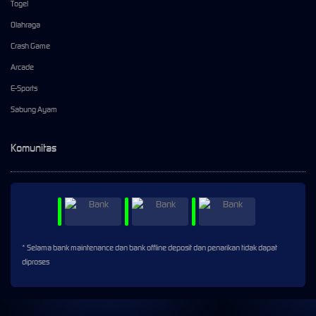
Togel
Olahraga
Crash Game
Arcade
E-Sports
Sabung Ayam
Komunitas
* Selama bank maintenance dan bank offline deposit dan penarikan tidak dapat
diproses