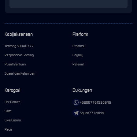
Kebijaksanaan
Platform
Tentang SQUAD777
Promosi
Responsible Gaming
Loyalty
Pusat Bantuan
Referral
Syarat dan Ketentuan
Kategori
Dukungan
Hot Games
+62087761520946
Slots
Squad777official
Live Casino
Race