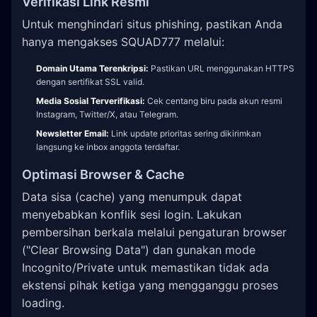
Verifikasi Link Resmi
Untuk menghindari situs phishing, pastikan Anda
hanya mengakses SQUAD777 melalui:
Domain Utama Terenkripsi:
Pastikan URL menggunakan HTTPS
dengan sertifikat SSL valid.
Media Sosial Terverifikasi:
Cek centang biru pada akun resmi
Instagram, Twitter/X, atau Telegram.
Newsletter Email:
Link update prioritas sering dikirimkan
langsung ke inbox anggota terdaftar.
Optimasi Browser & Cache
Data sisa (cache) yang menumpuk dapat
menyebabkan konflik sesi login. Lakukan
pembersihan berkala melalui pengaturan browser
("Clear Browsing Data") dan gunakan mode
Incognito/Private untuk memastikan tidak ada
ekstensi pihak ketiga yang mengganggu proses
loading.