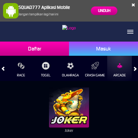
×
SQUAD777 Aplikasi Mobile
UNDUH
Jangan tampilkan lagi hari ini
Daftar
Masuk
SINO
RACE
TOGEL
OLAHRAGA
CRASH GAME
ARCADE
Joker