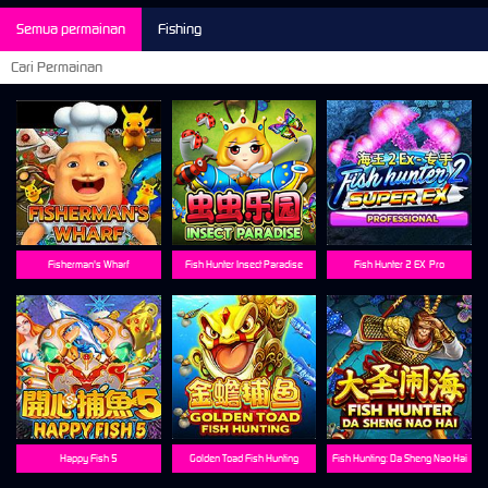
Semua permainan
Fishing
Fisherman's Wharf
Fish Hunter Insect Paradise
Fish Hunter 2 EX-Pro
Happy Fish 5
Golden Toad Fish Hunting
Fish Hunting: Da Sheng Nao Hai