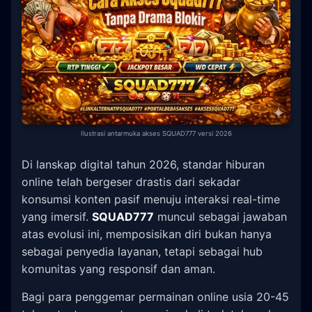
Ilustrasi antarmuka akses SQUAD777 versi 2026
Di lanskap digital tahun 2026, standar hiburan
online telah bergeser drastis dari sekadar
konsumsi konten pasif menuju interaksi real-time
yang imersif.
SQUAD777
muncul sebagai jawaban
atas evolusi ini, memposisikan diri bukan hanya
sebagai penyedia layanan, tetapi sebagai hub
komunitas yang responsif dan aman.
Bagi para penggemar permainan online usia 20-45