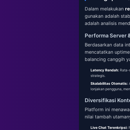
Dalam melakukan
re
gunakan adalah stabi
adalah analisis me
Performa Server &
Berdasarkan data in
mencatatkan uptime 
balancing canggih ya
Latency Rendah:
Rata-r
strategis.
Skalabilitas Otomatis:
A
lonjakan pengguna, men
Diversifikasi Kon
Platform ini menawar
nilai tambah utamanya
Live Chat Terenkripsi:
R