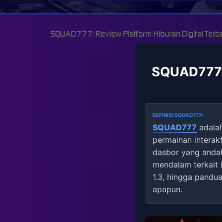
SQUAD777: Review Platform Hiburan Digital Ter
SQUAD777: 
DEFINISI SQUAD777:
SQUAD777
adalah
permainan interakt
dasbor yang andal 
mendalam terkait 
1.3, hingga pandu
apapun.