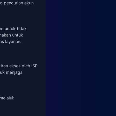
iko pencurian akun
n untuk tidak
nakan untuk
as layanan.
iran akses oleh ISP
ntuk menjaga
elalui: