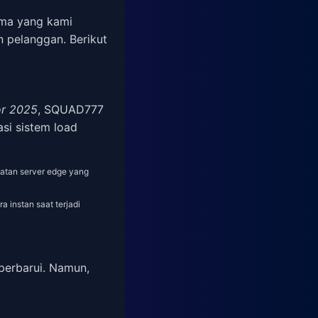
ama yang kami
an pelanggan. Berikut
or 2025
, SQUAD777
si sistem load
patan server edge yang
instan saat terjadi
iperbarui. Namun,