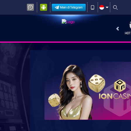
Main di Telegram
HOT