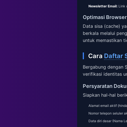
Newsletter Email:
Link 
Optimasi Browser
Data sisa (cache) y
berkala melalui pen
untuk memastikan ti
Cara
Daftar
Bergabung dengan S
verifikasi identitas
Persyaratan Dok
Siapkan hal-hal ber
Alamat email aktif (hind
Nomor telepon seluler a
Data diri dasar (Nama Le