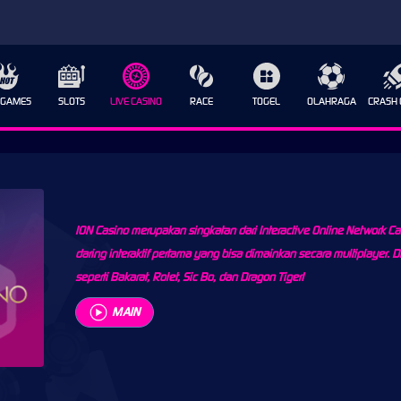
 GAMES
SLOTS
LIVE CASINO
RACE
TOGEL
OLAHRAGA
CRASH
ION Casino merupakan singkatan dari Interactive Online Network Ca
daring interaktif pertama yang bisa dimainkan secara multiplayer.
seperti Bakarat, Rolet, Sic Bo, dan Dragon Tiger!
MAIN