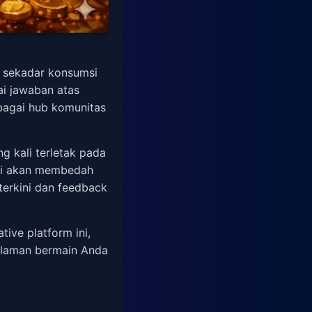
ri sekadar konsumsi
i jawaban atas
ebagai hub komunitas
g kali terletak pada
kami akan membedah
erkini dan feedback
ive platform ini,
alaman bermain Anda