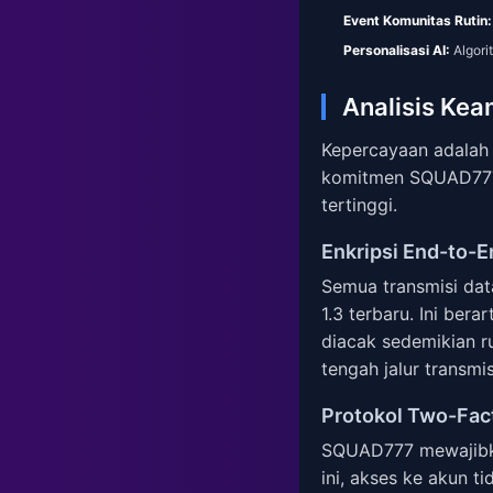
Event Komunitas Rutin:
Personalisasi AI:
Algori
Analisis Kea
Kepercayaan adalah 
komitmen SQUAD777 t
tertinggi.
Enkripsi End-to-E
Semua transmisi dat
1.3 terbaru. Ini berar
diacak sedemikian ru
tengah jalur transmis
Protokol Two-Fact
SQUAD777 mewajibka
ini, akses ke akun t