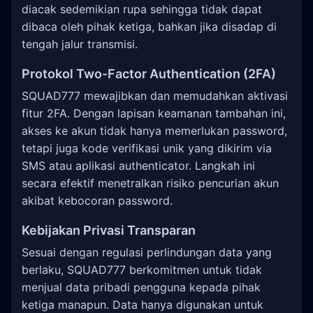
diacak sedemikian rupa sehingga tidak dapat
dibaca oleh pihak ketiga, bahkan jika disadap di
tengah jalur transmisi.
Protokol Two-Factor Authentication (2FA)
SQUAD777 mewajibkan dan memudahkan aktivasi
fitur 2FA. Dengan lapisan keamanan tambahan ini,
akses ke akun tidak hanya memerlukan password,
tetapi juga kode verifikasi unik yang dikirim via
SMS atau aplikasi authenticator. Langkah ini
secara efektif menetralkan risiko pencurian akun
akibat kebocoran password.
Kebijakan Privasi Transparan
Sesuai dengan regulasi perlindungan data yang
berlaku, SQUAD777 berkomitmen untuk tidak
menjual data pribadi pengguna kepada pihak
ketiga manapun. Data hanya digunakan untuk