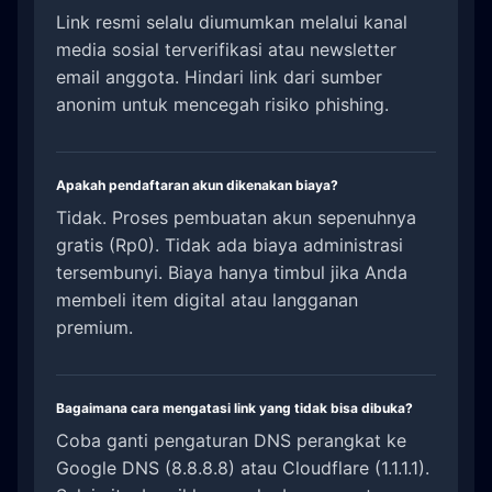
Link resmi selalu diumumkan melalui kanal
media sosial terverifikasi atau newsletter
email anggota. Hindari link dari sumber
anonim untuk mencegah risiko phishing.
Apakah pendaftaran akun dikenakan biaya?
Tidak. Proses pembuatan akun sepenuhnya
gratis (Rp0). Tidak ada biaya administrasi
tersembunyi. Biaya hanya timbul jika Anda
membeli item digital atau langganan
premium.
Bagaimana cara mengatasi link yang tidak bisa dibuka?
Coba ganti pengaturan DNS perangkat ke
Google DNS (8.8.8.8) atau Cloudflare (1.1.1.1).