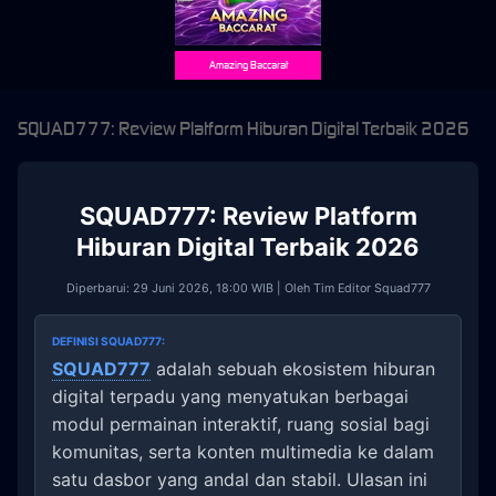
Amazing Baccarat
SQUAD777: Review Platform Hiburan Digital Terbaik 2026
SQUAD777: Review Platform
Hiburan Digital Terbaik 2026
Diperbarui: 29 Juni 2026, 18:00 WIB | Oleh Tim Editor Squad777
DEFINISI SQUAD777:
SQUAD777
adalah sebuah ekosistem hiburan
digital terpadu yang menyatukan berbagai
modul permainan interaktif, ruang sosial bagi
komunitas, serta konten multimedia ke dalam
satu dasbor yang andal dan stabil. Ulasan ini