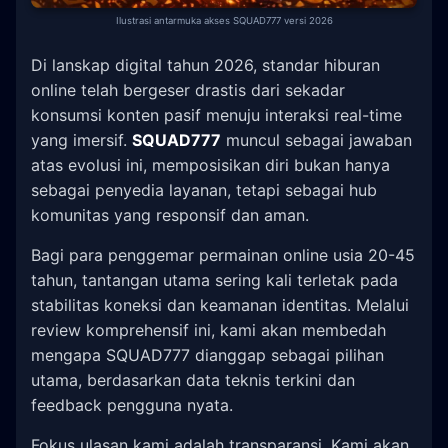
Ilustrasi antarmuka akses SQUAD777 versi 2026
Di lanskap digital tahun 2026, standar hiburan
online telah bergeser drastis dari sekadar
konsumsi konten pasif menuju interaksi real-time
yang imersif.
SQUAD777
muncul sebagai jawaban
atas evolusi ini, memposisikan diri bukan hanya
sebagai penyedia layanan, tetapi sebagai hub
komunitas yang responsif dan aman.
Bagi para penggemar permainan online usia 20-45
tahun, tantangan utama sering kali terletak pada
stabilitas koneksi dan keamanan identitas. Melalui
review komprehensif ini, kami akan membedah
mengapa SQUAD777 dianggap sebagai pilihan
utama, berdasarkan data teknis terkini dan
feedback pengguna nyata.
Fokus ulasan kami adalah transparansi. Kami akan