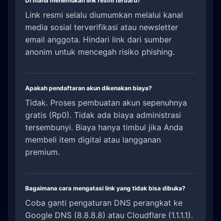
Di mana menemukan link resmi terbaru?
Link resmi selalu diumumkan melalui kanal
media sosial terverifikasi atau newsletter
email anggota. Hindari link dari sumber
anonim untuk mencegah risiko phishing.
Apakah pendaftaran akun dikenakan biaya?
Tidak. Proses pembuatan akun sepenuhnya
gratis (Rp0). Tidak ada biaya administrasi
tersembunyi. Biaya hanya timbul jika Anda
membeli item digital atau langganan
premium.
Bagaimana cara mengatasi link yang tidak bisa dibuka?
Coba ganti pengaturan DNS perangkat ke
Google DNS (8.8.8.8) atau Cloudflare (1.1.1.1).