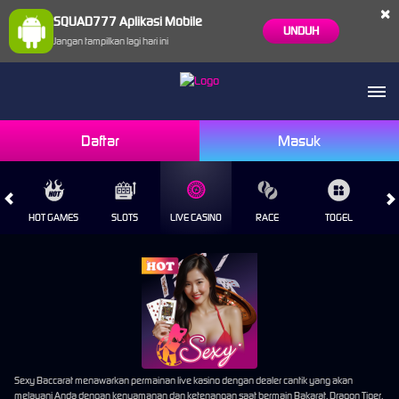
×
SQUAD777 Aplikasi Mobile
UNDUH
Jangan tampilkan lagi hari ini
Daftar
Masuk
HOT GAMES
SLOTS
LIVE CASINO
RACE
TOGEL
OL
Sexy Baccarat menawarkan permainan live kasino dengan dealer cantik yang akan
melayani Anda dengan kenyamanan dan ketenangan saat bermain Bakarat, Dragon Tiger,