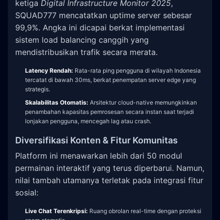
ketiga
Digital Infrastructure Monitor 2025
,
SQUAD777 mencatatkan uptime server sebesar
99,9%. Angka ini dicapai berkat implementasi
sistem load balancing canggih yang
mendistribusikan trafik secara merata.
Latency Rendah:
Rata-rata ping pengguna di wilayah Indonesia
tercatat di bawah 30ms, berkat penempatan server edge yang
strategis.
Skalabilitas Otomatis:
Arsitektur cloud-native memungkinkan
penambahan kapasitas pemrosesan secara instan saat terjadi
lonjakan pengguna, mencegah lag atau crash.
Diversifikasi Konten & Fitur Komunitas
Platform ini menawarkan lebih dari 50 modul
permainan interaktif yang terus diperbarui. Namun,
nilai tambah utamanya terletak pada integrasi fitur
sosial:
Live Chat Terenkripsi:
Ruang obrolan real-time dengan proteksi