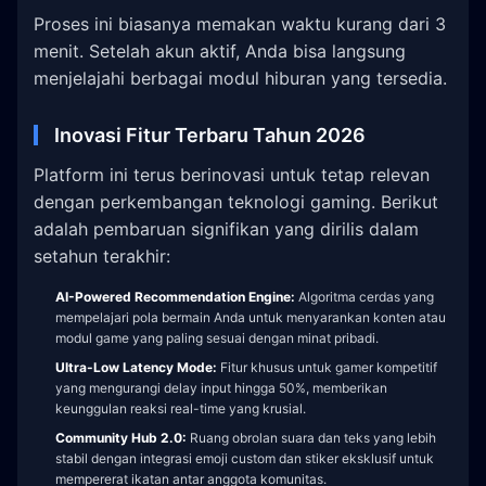
Proses ini biasanya memakan waktu kurang dari 3
menit. Setelah akun aktif, Anda bisa langsung
menjelajahi berbagai modul hiburan yang tersedia.
Inovasi Fitur Terbaru Tahun 2026
Platform ini terus berinovasi untuk tetap relevan
dengan perkembangan teknologi gaming. Berikut
adalah pembaruan signifikan yang dirilis dalam
setahun terakhir:
AI-Powered Recommendation Engine:
Algoritma cerdas yang
mempelajari pola bermain Anda untuk menyarankan konten atau
modul game yang paling sesuai dengan minat pribadi.
Ultra-Low Latency Mode:
Fitur khusus untuk gamer kompetitif
yang mengurangi delay input hingga 50%, memberikan
keunggulan reaksi real-time yang krusial.
Community Hub 2.0:
Ruang obrolan suara dan teks yang lebih
stabil dengan integrasi emoji custom dan stiker eksklusif untuk
mempererat ikatan antar anggota komunitas.