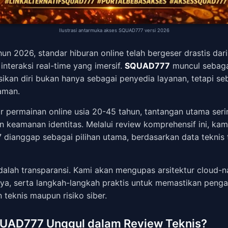
Ilustrasi antarmuka akses SQUAD777 versi 2026
ahun 2026, standar hiburan online telah bergeser drastis da
interaksi real-time yang imersif.
SQUAD777
muncul sebaga
sikan diri bukan hanya sebagai penyedia layanan, tetapi s
aman.
 permainan online usia 20-45 tahun, tantangan utama serin
dan keamanan identitas. Melalui review komprehensif ini, 
anggap sebagai pilihan utama, berdasarkan data teknis t
alah transparansi. Kami akan mengupas arsitektur cloud-nat
ya, serta langkah-langkah praktis untuk memastikan peng
teknis maupun risiko siber.
AD777 Unggul dalam Review Teknis?