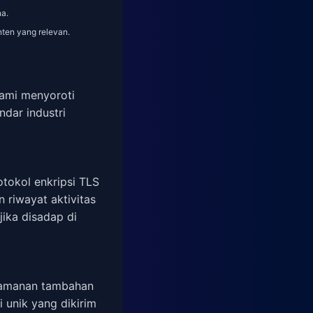
a.
ten yang relevan.
kami menyoroti
dar industri
otokol enkripsi TLS
an riwayat aktivitas
jika disadap di
eamanan tambahan
i unik yang dikirim