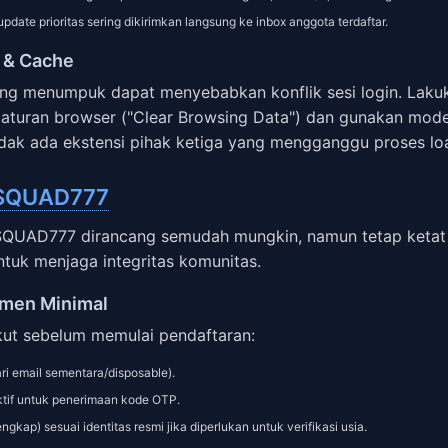
update prioritas sering dikirimkan langsung ke inbox anggota terdaftar.
 & Cache
ang menumpuk dapat menyebabkan konflik sesi login. Lak
gaturan browser ("Clear Browsing Data") dan gunakan mode
dak ada ekstensi pihak ketiga yang mengganggu proses lo
 SQUAD777
QUAD777 dirancang semudah mungkin, namun tetap ketat
 untuk menjaga integritas komunitas.
umen Minimal
ikut sebelum memulai pendaftaran:
ari email sementara/disposable).
ktif untuk penerimaan kode OTP.
ngkap) sesuai identitas resmi jika diperlukan untuk verifikasi usia.