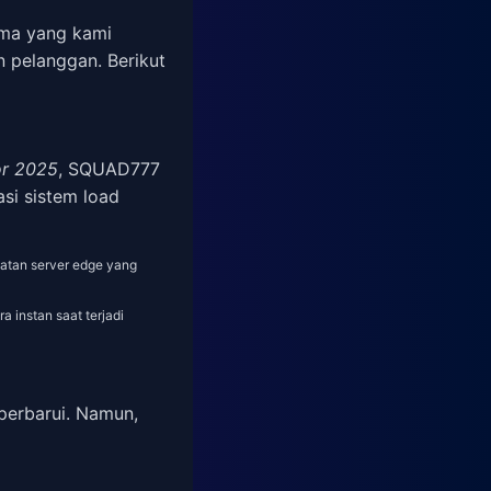
ama yang kami
an pelanggan. Berikut
or 2025
, SQUAD777
si sistem load
patan server edge yang
instan saat terjadi
iperbarui. Namun,