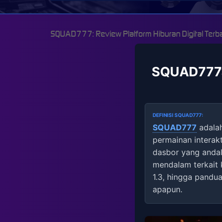
SQUAD777: Review Platform Hiburan Digital Ter
SQUAD777: 
DEFINISI SQUAD777:
SQUAD777
adalah
permainan interakt
dasbor yang andal 
mendalam terkait 
1.3, hingga pandu
apapun.