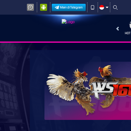
Main di Telegram
HOT