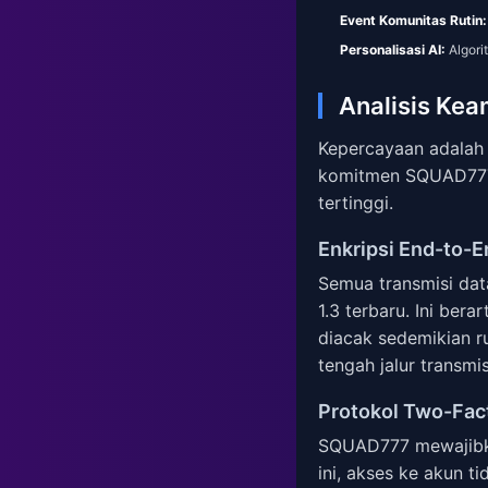
Event Komunitas Rutin:
Personalisasi AI:
Algori
Analisis Kea
Kepercayaan adalah 
komitmen SQUAD777 t
tertinggi.
Enkripsi End-to-E
Semua transmisi dat
1.3 terbaru. Ini berar
diacak sedemikian ru
tengah jalur transmis
Protokol Two-Fact
SQUAD777 mewajibka
ini, akses ke akun t