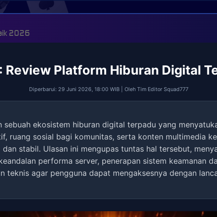
baik 2026
Review Platform Hiburan Digital T
Diperbarui: 29 Juni 2026, 18:00 WIB | Oleh Tim Editor Squad777
 sebuah ekosistem hiburan digital terpadu yang menyatuk
if, ruang sosial bagi komunitas, serta konten multimedia k
dan stabil. Ulasan ini mengupas tuntas hal tersebut, menyaj
keandalan performa server, penerapan sistem keamanan da
an teknis agar pengguna dapat mengaksesnya dengan lanca