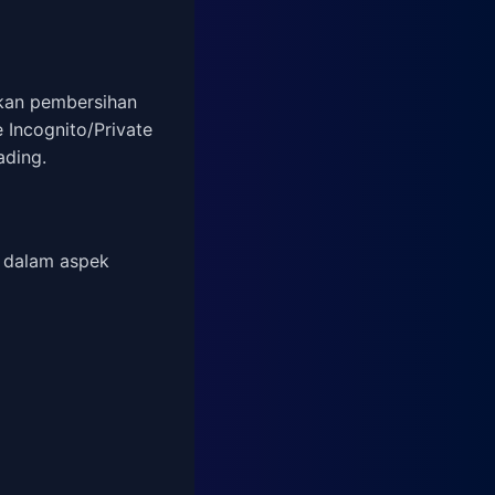
ukan pembersihan
 Incognito/Private
ading.
 dalam aspek