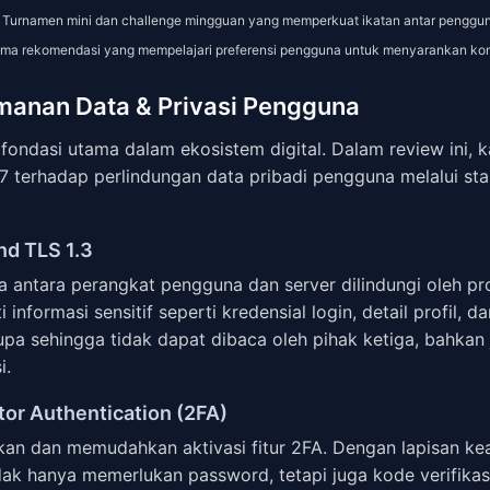
Turnamen mini dan challenge mingguan yang memperkuat ikatan antar penggun
tma rekomendasi yang mempelajari preferensi pengguna untuk menyarankan kon
manan Data & Privasi Pengguna
fondasi utama dalam ekosistem digital. Dalam review ini, 
erhadap perlindungan data pribadi pengguna melalui stan
nd TLS 1.3
a antara perangkat pengguna dan server dilindungi oleh pr
ti informasi sensitif seperti kredensial login, detail profil, d
pa sehingga tidak dapat dibaca oleh pihak ketiga, bahkan 
i.
or Authentication (2FA)
n dan memudahkan aktivasi fitur 2FA. Dengan lapisan k
idak hanya memerlukan password, tetapi juga kode verifikas