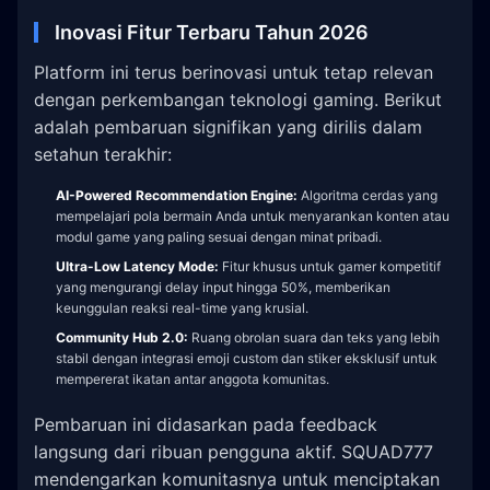
Inovasi Fitur Terbaru Tahun 2026
Platform ini terus berinovasi untuk tetap relevan
dengan perkembangan teknologi gaming. Berikut
adalah pembaruan signifikan yang dirilis dalam
setahun terakhir:
AI-Powered Recommendation Engine:
Algoritma cerdas yang
mempelajari pola bermain Anda untuk menyarankan konten atau
modul game yang paling sesuai dengan minat pribadi.
Ultra-Low Latency Mode:
Fitur khusus untuk gamer kompetitif
yang mengurangi delay input hingga 50%, memberikan
keunggulan reaksi real-time yang krusial.
Community Hub 2.0:
Ruang obrolan suara dan teks yang lebih
stabil dengan integrasi emoji custom dan stiker eksklusif untuk
mempererat ikatan antar anggota komunitas.
Pembaruan ini didasarkan pada feedback
langsung dari ribuan pengguna aktif. SQUAD777
mendengarkan komunitasnya untuk menciptakan