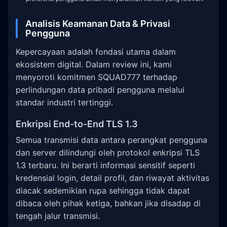
Analisis Keamanan Data & Privasi
Pengguna
Kepercayaan adalah fondasi utama dalam
ekosistem digital. Dalam review ini, kami
menyoroti komitmen SQUAD777 terhadap
perlindungan data pribadi pengguna melalui
standar industri tertinggi.
Enkripsi End-to-End TLS 1.3
Semua transmisi data antara perangkat pengguna
dan server dilindungi oleh protokol enkripsi TLS
1.3 terbaru. Ini berarti informasi sensitif seperti
kredensial login, detail profil, dan riwayat aktivitas
diacak sedemikian rupa sehingga tidak dapat
dibaca oleh pihak ketiga, bahkan jika disadap di
tengah jalur transmisi.