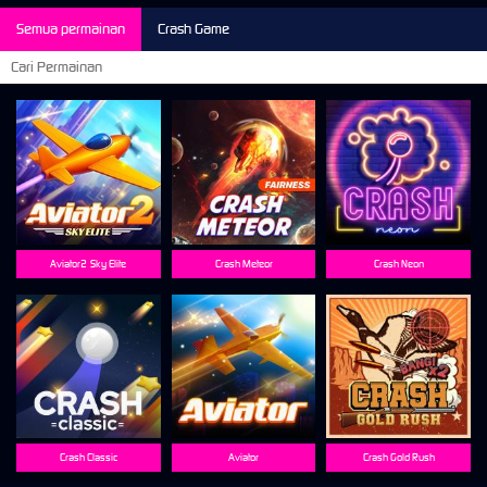
Semua permainan
Crash Game
Aviator2-Sky Elite
Crash Meteor
Crash Neon
Crash Classic
Aviator
Crash Gold Rush