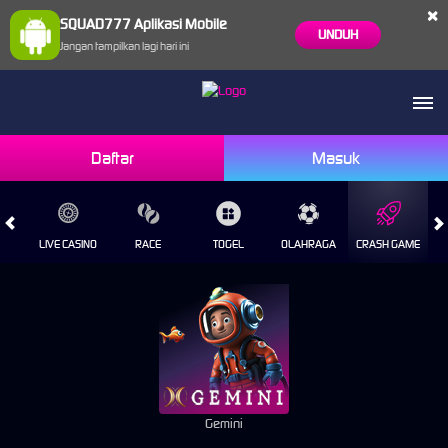
×
SQUAD777 Aplikasi Mobile
UNDUH
Jangan tampilkan lagi hari ini
Daftar
Masuk
S
LIVE CASINO
RACE
TOGEL
OLAHRAGA
CRASH GAME
Gemini