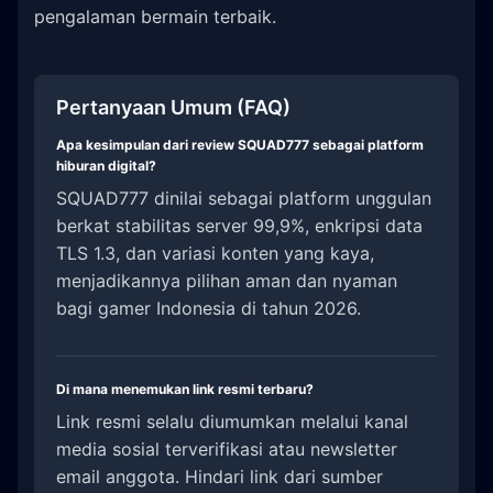
pengalaman bermain terbaik.
Pertanyaan Umum (FAQ)
Apa kesimpulan dari review SQUAD777 sebagai platform
hiburan digital?
SQUAD777 dinilai sebagai platform unggulan
berkat stabilitas server 99,9%, enkripsi data
TLS 1.3, dan variasi konten yang kaya,
menjadikannya pilihan aman dan nyaman
bagi gamer Indonesia di tahun 2026.
Di mana menemukan link resmi terbaru?
Link resmi selalu diumumkan melalui kanal
media sosial terverifikasi atau newsletter
email anggota. Hindari link dari sumber