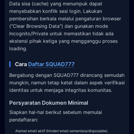
Data sisa (cache) yang menumpuk dapat
menyebabkan konflik sesi login. Lakukan
pembersihan berkala melalui pengaturan browser
("Clear Browsing Data") dan gunakan mode
Incognito/Private untuk memastikan tidak ada
ekstensi pihak ketiga yang mengganggu proses
loading.
Cara
Daftar SQUAD777
Bergabung dengan SQUAD777 dirancang semudah
mungkin, namun tetap ketat dalam aspek verifikasi
identitas untuk menjaga integritas komunitas.
Persyaratan Dokumen Minimal
Siapkan hal-hal berikut sebelum memulai
pendaftaran:
Alamat email aktif (hindari email sementara/disposable).