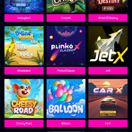
HelicopterX
CricketX
Wheel Of Destiny
MineIsland
PlinkoXClassic
JetX
Cheesy Road
Balloon
CarX