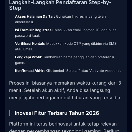
Langkah-Langkah Pendaftaran Step-by-
Step
Akses Halaman Daftar:
Gunakan link resmi yang telah
diverifikasi.
Isi Formulir Registrasi:
Masukkan email, nomor HP, dan buat
password kuat.
Verifikasi Kontak:
Masukkan kode OTP yang dikirim via SMS
atau Email.
Lengkapi Profil:
Tambahkan nama panggilan dan preferensi
game.
Konfirmasi Akhir:
Klik tombol "Selesai" atau "Activate Account".
Proses ini biasanya memakan waktu kurang dari 3
menit. Setelah akun aktif, Anda bisa langsung
menjelajahi berbagai modul hiburan yang tersedia.
Inovasi Fitur Terbaru Tahun 2026
Platform ini terus berinovasi untuk tetap relevan
dengan perkembangan teknologi gaming. Berikut