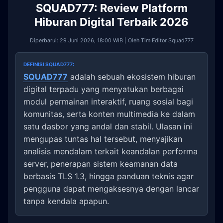
SQUAD777: Review Platform
Hiburan Digital Terbaik 2026
Diperbarui: 29 Juni 2026, 18:00 WIB | Oleh Tim Editor Squad777
DEFINISI SQUAD777:
SQUAD777
adalah sebuah ekosistem hiburan
digital terpadu yang menyatukan berbagai
modul permainan interaktif, ruang sosial bagi
komunitas, serta konten multimedia ke dalam
satu dasbor yang andal dan stabil. Ulasan ini
mengupas tuntas hal tersebut, menyajikan
analisis mendalam terkait keandalan performa
server, penerapan sistem keamanan data
berbasis TLS 1.3, hingga panduan teknis agar
pengguna dapat mengaksesnya dengan lancar
tanpa kendala apapun.