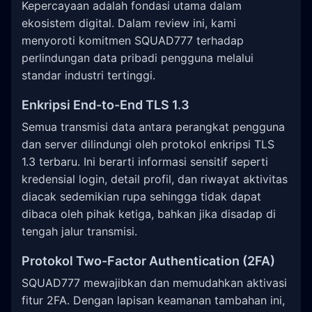
Kepercayaan adalah fondasi utama dalam
ekosistem digital. Dalam review ini, kami
menyoroti komitmen SQUAD777 terhadap
perlindungan data pribadi pengguna melalui
standar industri tertinggi.
Enkripsi End-to-End TLS 1.3
Semua transmisi data antara perangkat pengguna
dan server dilindungi oleh protokol enkripsi TLS
1.3 terbaru. Ini berarti informasi sensitif seperti
kredensial login, detail profil, dan riwayat aktivitas
diacak sedemikian rupa sehingga tidak dapat
dibaca oleh pihak ketiga, bahkan jika disadap di
tengah jalur transmisi.
Protokol Two-Factor Authentication (2FA)
SQUAD777 mewajibkan dan memudahkan aktivasi
fitur 2FA. Dengan lapisan keamanan tambahan ini,