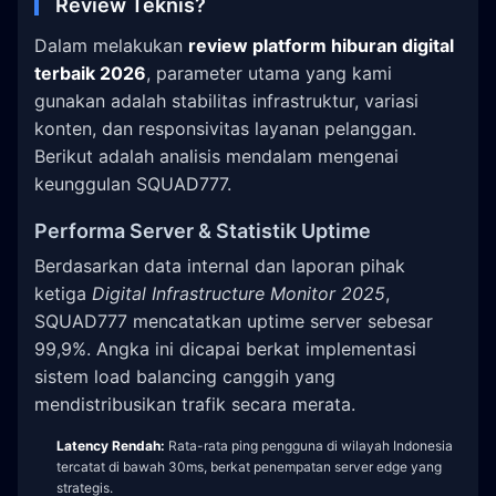
Review Teknis?
Dalam melakukan
review platform hiburan digital
terbaik 2026
, parameter utama yang kami
gunakan adalah stabilitas infrastruktur, variasi
konten, dan responsivitas layanan pelanggan.
Berikut adalah analisis mendalam mengenai
keunggulan SQUAD777.
Performa Server & Statistik Uptime
Berdasarkan data internal dan laporan pihak
ketiga
Digital Infrastructure Monitor 2025
,
SQUAD777 mencatatkan uptime server sebesar
99,9%. Angka ini dicapai berkat implementasi
sistem load balancing canggih yang
mendistribusikan trafik secara merata.
Latency Rendah:
Rata-rata ping pengguna di wilayah Indonesia
tercatat di bawah 30ms, berkat penempatan server edge yang
strategis.