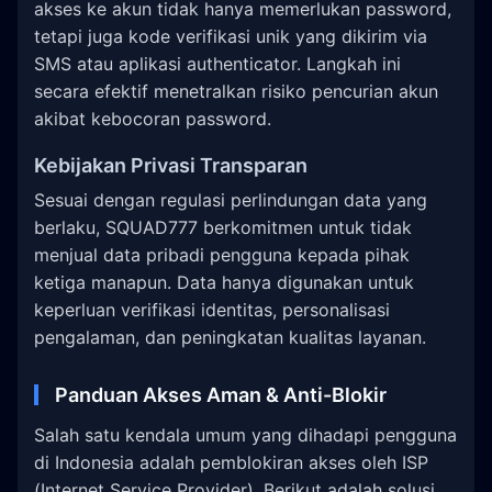
akses ke akun tidak hanya memerlukan password,
tetapi juga kode verifikasi unik yang dikirim via
SMS atau aplikasi authenticator. Langkah ini
secara efektif menetralkan risiko pencurian akun
akibat kebocoran password.
Kebijakan Privasi Transparan
Sesuai dengan regulasi perlindungan data yang
berlaku, SQUAD777 berkomitmen untuk tidak
menjual data pribadi pengguna kepada pihak
ketiga manapun. Data hanya digunakan untuk
keperluan verifikasi identitas, personalisasi
pengalaman, dan peningkatan kualitas layanan.
Panduan Akses Aman & Anti-Blokir
Salah satu kendala umum yang dihadapi pengguna
di Indonesia adalah pemblokiran akses oleh ISP
(Internet Service Provider). Berikut adalah solusi