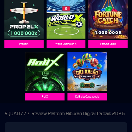
PropelX
World Champion X
Fortune Catch
RollX
CaiBalaoCappadocia
SQUAD777: Review Platform Hiburan Digital Terbaik 2026