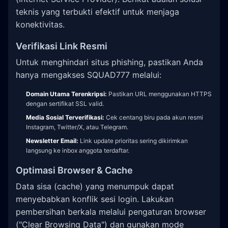
teknis yang terbukti efektif untuk menjaga
konektivitas.
Verifikasi Link Resmi
Untuk menghindari situs phishing, pastikan Anda
hanya mengakses SQUAD777 melalui:
Domain Utama Terenkripsi:
Pastikan URL menggunakan HTTPS
dengan sertifikat SSL valid.
Media Sosial Terverifikasi:
Cek centang biru pada akun resmi
Instagram, Twitter/X, atau Telegram.
Newsletter Email:
Link update prioritas sering dikirimkan
langsung ke inbox anggota terdaftar.
Optimasi Browser & Cache
Data sisa (cache) yang menumpuk dapat
menyebabkan konflik sesi login. Lakukan
pembersihan berkala melalui pengaturan browser
("Clear Browsing Data") dan gunakan mode