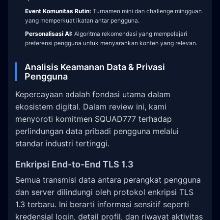
Event Komunitas Rutin:
Turnamen mini dan challenge mingguan
yang memperkuat ikatan antar pengguna.
Personalisasi AI:
Algoritma rekomendasi yang mempelajari
preferensi pengguna untuk menyarankan konten yang relevan.
Analisis Keamanan Data & Privasi
Pengguna
Kepercayaan adalah fondasi utama dalam
ekosistem digital. Dalam review ini, kami
menyoroti komitmen SQUAD777 terhadap
perlindungan data pribadi pengguna melalui
standar industri tertinggi.
Enkripsi End-to-End TLS 1.3
Semua transmisi data antara perangkat pengguna
dan server dilindungi oleh protokol enkripsi TLS
1.3 terbaru. Ini berarti informasi sensitif seperti
kredensial login, detail profil, dan riwayat aktivitas