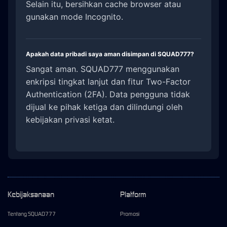
Selain itu, bersihkan cache browser atau
gunakan mode Incognito.
Apakah data pribadi saya aman disimpan di SQUAD777?
Sangat aman. SQUAD777 menggunakan
enkripsi tingkat lanjut dan fitur Two-Factor
Authentication (2FA). Data pengguna tidak
dijual ke pihak ketiga dan dilindungi oleh
kebijakan privasi ketat.
Kebijaksanaan
Platform
Tentang SQUAD777
Promosi