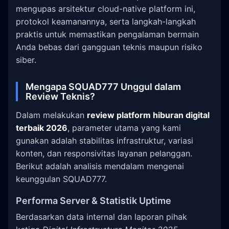
mengupas arsitektur cloud-native platform ini,
protokol keamanannya, serta langkah-langkah
praktis untuk memastikan pengalaman bermain
Anda bebas dari gangguan teknis maupun risiko
siber.
Mengapa SQUAD777 Unggul dalam
Review Teknis?
Dalam melakukan
review platform hiburan digital
terbaik 2026
, parameter utama yang kami
gunakan adalah stabilitas infrastruktur, variasi
konten, dan responsivitas layanan pelanggan.
Berikut adalah analisis mendalam mengenai
keunggulan SQUAD777.
Performa Server & Statistik Uptime
Berdasarkan data internal dan laporan pihak