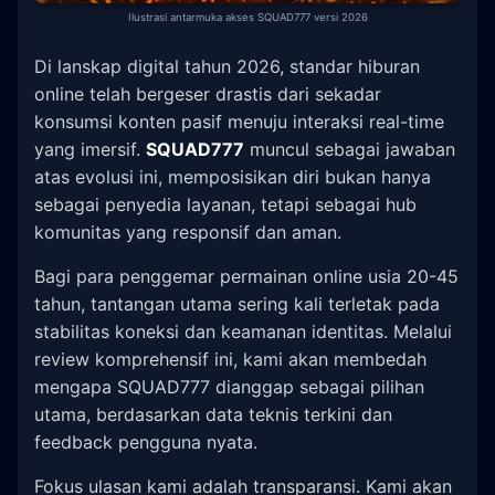
Ilustrasi antarmuka akses SQUAD777 versi 2026
Di lanskap digital tahun 2026, standar hiburan
online telah bergeser drastis dari sekadar
konsumsi konten pasif menuju interaksi real-time
yang imersif.
SQUAD777
muncul sebagai jawaban
atas evolusi ini, memposisikan diri bukan hanya
sebagai penyedia layanan, tetapi sebagai hub
komunitas yang responsif dan aman.
Bagi para penggemar permainan online usia 20-45
tahun, tantangan utama sering kali terletak pada
stabilitas koneksi dan keamanan identitas. Melalui
review komprehensif ini, kami akan membedah
mengapa SQUAD777 dianggap sebagai pilihan
utama, berdasarkan data teknis terkini dan
feedback pengguna nyata.
Fokus ulasan kami adalah transparansi. Kami akan