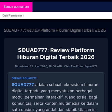
Semua permainan
SQUAD777: Review Platform Hiburan Digital Terbaik 2026
SQUAD777: Review Platform
Hiburan Digital Terbaik 2026
Diperbarui: 29 Juni 2026, 18:00 WIB | Oleh Tim Editor Squad777
DEFINISI SQUAD777:
SQUAD777
adalah sebuah ekosistem hiburan
digital terpadu yang menyatukan berbagai
modul permainan interaktif, ruang sosial bagi
komunitas, serta konten multimedia ke dalam
satu dasbor yang andal dan stabil. Ulasan ini