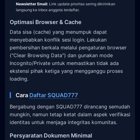
Newsletter Email:
Link update prioritas sering dikirimkan
langsung ke inbox anggota terdaftar.
Optimasi Browser & Cache
Data sisa (cache) yang menumpuk dapat
menyebabkan konflik sesi login. Lakukan
pembersihan berkala melalui pengaturan browser
("Clear Browsing Data") dan gunakan mode
Incognito/Private untuk memastikan tidak ada
ekstensi pihak ketiga yang mengganggu proses
loading.
Cara
Daftar SQUAD777
Bergabung dengan SQUAD777 dirancang semudah
mungkin, namun tetap ketat dalam aspek verifikasi
identitas untuk menjaga integritas komunitas.
Persyaratan Dokumen Minimal