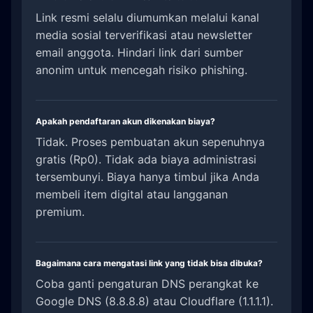
Link resmi selalu diumumkan melalui kanal
media sosial terverifikasi atau newsletter
email anggota. Hindari link dari sumber
anonim untuk mencegah risiko phishing.
Apakah pendaftaran akun dikenakan biaya?
Tidak. Proses pembuatan akun sepenuhnya
gratis (Rp0). Tidak ada biaya administrasi
tersembunyi. Biaya hanya timbul jika Anda
membeli item digital atau langganan
premium.
Bagaimana cara mengatasi link yang tidak bisa dibuka?
Coba ganti pengaturan DNS perangkat ke
Google DNS (8.8.8.8) atau Cloudflare (1.1.1.1).