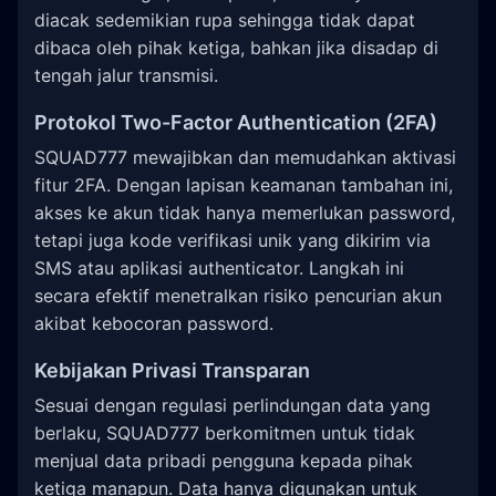
diacak sedemikian rupa sehingga tidak dapat
dibaca oleh pihak ketiga, bahkan jika disadap di
tengah jalur transmisi.
Protokol Two-Factor Authentication (2FA)
SQUAD777 mewajibkan dan memudahkan aktivasi
fitur 2FA. Dengan lapisan keamanan tambahan ini,
akses ke akun tidak hanya memerlukan password,
tetapi juga kode verifikasi unik yang dikirim via
SMS atau aplikasi authenticator. Langkah ini
secara efektif menetralkan risiko pencurian akun
akibat kebocoran password.
Kebijakan Privasi Transparan
Sesuai dengan regulasi perlindungan data yang
berlaku, SQUAD777 berkomitmen untuk tidak
menjual data pribadi pengguna kepada pihak
ketiga manapun. Data hanya digunakan untuk