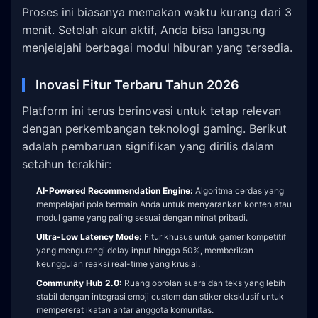
Proses ini biasanya memakan waktu kurang dari 3
menit. Setelah akun aktif, Anda bisa langsung
menjelajahi berbagai modul hiburan yang tersedia.
Inovasi Fitur Terbaru Tahun 2026
Platform ini terus berinovasi untuk tetap relevan
dengan perkembangan teknologi gaming. Berikut
adalah pembaruan signifikan yang dirilis dalam
setahun terakhir:
AI-Powered Recommendation Engine:
Algoritma cerdas yang
mempelajari pola bermain Anda untuk menyarankan konten atau
modul game yang paling sesuai dengan minat pribadi.
Ultra-Low Latency Mode:
Fitur khusus untuk gamer kompetitif
yang mengurangi delay input hingga 50%, memberikan
keunggulan reaksi real-time yang krusial.
Community Hub 2.0:
Ruang obrolan suara dan teks yang lebih
stabil dengan integrasi emoji custom dan stiker eksklusif untuk
mempererat ikatan antar anggota komunitas.