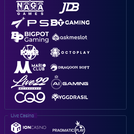
Live Casino