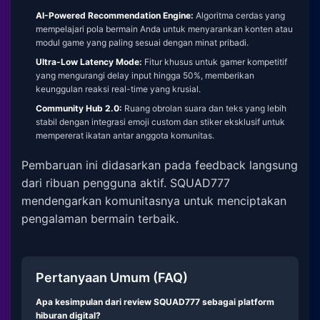
AI-Powered Recommendation Engine:
Algoritma cerdas yang
mempelajari pola bermain Anda untuk menyarankan konten atau
modul game yang paling sesuai dengan minat pribadi.
Ultra-Low Latency Mode:
Fitur khusus untuk gamer kompetitif
yang mengurangi delay input hingga 50%, memberikan
keunggulan reaksi real-time yang krusial.
Community Hub 2.0:
Ruang obrolan suara dan teks yang lebih
stabil dengan integrasi emoji custom dan stiker eksklusif untuk
mempererat ikatan antar anggota komunitas.
Pembaruan ini didasarkan pada feedback langsung
dari ribuan pengguna aktif. SQUAD777
mendengarkan komunitasnya untuk menciptakan
pengalaman bermain terbaik.
Pertanyaan Umum (FAQ)
Apa kesimpulan dari review SQUAD777 sebagai platform
hiburan digital?