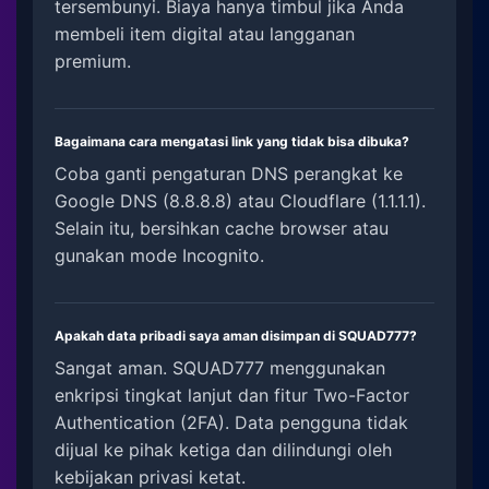
tersembunyi. Biaya hanya timbul jika Anda
membeli item digital atau langganan
premium.
Bagaimana cara mengatasi link yang tidak bisa dibuka?
Coba ganti pengaturan DNS perangkat ke
Google DNS (8.8.8.8) atau Cloudflare (1.1.1.1).
Selain itu, bersihkan cache browser atau
gunakan mode Incognito.
Apakah data pribadi saya aman disimpan di SQUAD777?
Sangat aman. SQUAD777 menggunakan
enkripsi tingkat lanjut dan fitur Two-Factor
Authentication (2FA). Data pengguna tidak
dijual ke pihak ketiga dan dilindungi oleh
kebijakan privasi ketat.