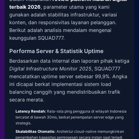
terbaik 2026
, parameter utama yang kami
gunakan adalah stabilitas infrastruktur, variasi
konten, dan responsivitas layanan pelanggan.
Berikut adalah analisis mendalam mengenai
keunggulan SQUAD777.
Performa Server & Statistik Uptime
Berdasarkan data internal dan laporan pihak ketiga
Digital Infrastructure Monitor 2025
, SQUAD777
mencatatkan uptime server sebesar 99,9%. Angka
ini dicapai berkat implementasi sistem load
balancing canggih yang mendistribusikan trafik
secara merata.
Latency Rendah:
Rata-rata ping pengguna di wilayah Indonesia
tercatat di bawah 30ms, berkat penempatan server edge yang
strategis.
Skalabilitas Otomatis:
Arsitektur cloud-native memungkinkan
penambahan kapasitas pemrosesan secara instan saat terjadi