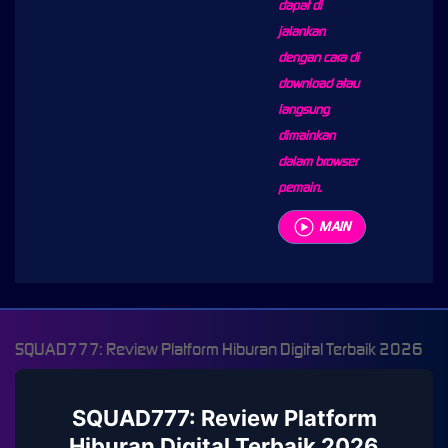
dapat di
jalankan
dengan cara di
download atau
langsung
dimainkan
dalam browser
pemain.
MAIN
SQUAD777: Review Platform Hiburan Digital Terbaik 2026
SQUAD777: Review Platform
Hiburan Digital Terbaik 2026