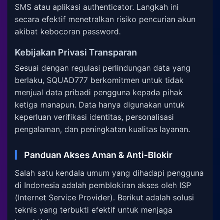
SMS atau aplikasi authenticator. Langkah ini
secara efektif menetralkan risiko pencurian akun
akibat kebocoran password.
Kebijakan Privasi Transparan
Sesuai dengan regulasi perlindungan data yang
berlaku, SQUAD777 berkomitmen untuk tidak
menjual data pribadi pengguna kepada pihak
ketiga manapun. Data hanya digunakan untuk
keperluan verifikasi identitas, personalisasi
pengalaman, dan peningkatan kualitas layanan.
Panduan Akses Aman & Anti-Blokir
Salah satu kendala umum yang dihadapi pengguna
di Indonesia adalah pemblokiran akses oleh ISP
(Internet Service Provider). Berikut adalah solusi
teknis yang terbukti efektif untuk menjaga