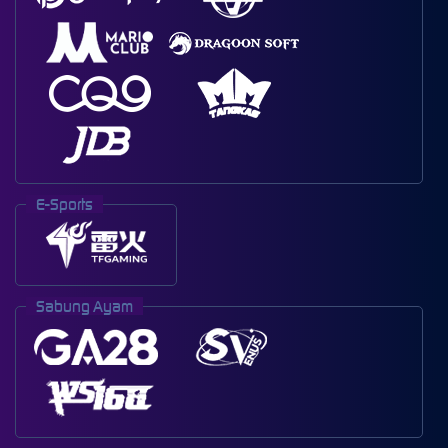
E-Sports
Sabung Ayam