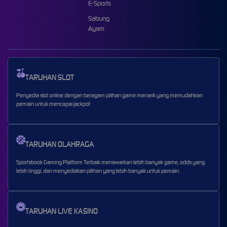
E-Sports
Sabung
Ayam
TARUHAN SLOT
Penyedia slot online dengan beragam pilihan game menarik yang memudahkan
pemain untuk mencapai jackpot
TARUHAN OLAHRAGA
Sportsbook Gaming Platform Terbaik menawarkan lebih banyak game, odds yang
lebih tinggi, dan menyediakan pilihan yang lebih banyak untuk pemain.
TARUHAN LIVE KASINO