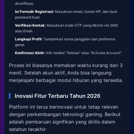
diverifikasi.
Isi Formulir Registrasi:
Masukkan email, nomor HP, dan buat
password kuat.
Verifikasi Kontak:
Masukkan kode OTP yang dikirim via SMS
atau Email.
Lengkapi Profil:
Tambahkan nama panggilan dan preferensi
game.
Konfirmasi Akhir:
Klik tombol "Selesai" atau "Activate Account".
Proses ini biasanya memakan waktu kurang dari 3
menit. Setelah akun aktif, Anda bisa langsung
menjelajahi berbagai modul hiburan yang tersedia.
Inovasi Fitur Terbaru Tahun 2026
Platform ini terus berinovasi untuk tetap relevan
dengan perkembangan teknologi gaming. Berikut
adalah pembaruan signifikan yang dirilis dalam
setahun terakhir: