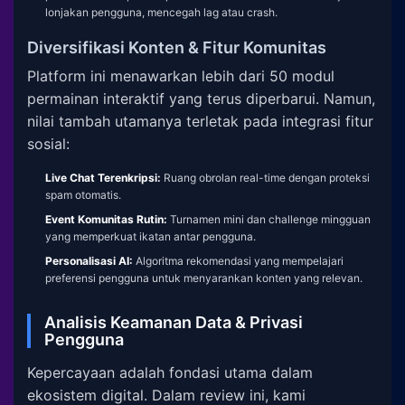
lonjakan pengguna, mencegah lag atau crash.
Diversifikasi Konten & Fitur Komunitas
Platform ini menawarkan lebih dari 50 modul
permainan interaktif yang terus diperbarui. Namun,
nilai tambah utamanya terletak pada integrasi fitur
sosial:
Live Chat Terenkripsi:
Ruang obrolan real-time dengan proteksi
spam otomatis.
Event Komunitas Rutin:
Turnamen mini dan challenge mingguan
yang memperkuat ikatan antar pengguna.
Personalisasi AI:
Algoritma rekomendasi yang mempelajari
preferensi pengguna untuk menyarankan konten yang relevan.
Analisis Keamanan Data & Privasi
Pengguna
Kepercayaan adalah fondasi utama dalam
ekosistem digital. Dalam review ini, kami