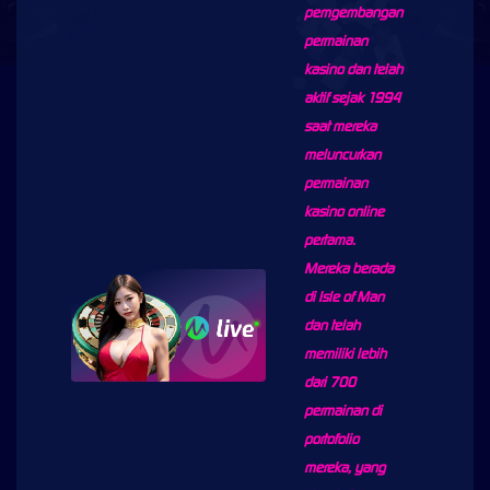
pemgembangan
permainan
kasino dan telah
aktif sejak 1994
saat mereka
meluncurkan
permainan
kasino online
pertama.
Mereka berada
di Isle of Man
dan telah
memiliki lebih
dari 700
permainan di
portofolio
mereka, yang