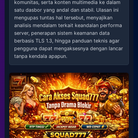
komunitas, serta konten multimedia ke dalam
satu dasbor yang andal dan stabil. Ulasan ini
mengupas tuntas hal tersebut, menyajikan
analisis mendalam terkait keandalan performa
server, penerapan sistem keamanan data
berbasis TLS 1.3, hingga panduan teknis agar
pengguna dapat mengaksesnya dengan lancar
tanpa kendala apapun.