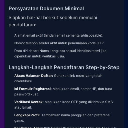
Persyaratan Dokumen Minimal
Siapkan hal-hal berikut sebelum memulai
pendaftaran:
Alamat email aktif (hindari email sementara/disposable).
Nomor telepon seluler aktif untuk penerimaan kode OTP.
Data diri dasar (Nama Lengkap) sesuai identitas resmi jika
diperlukan untuk verifikasi usia.
Langkah-Langkah Pendaftaran Step-by-Step
Akses Halaman Daftar:
Gunakan link resmi yang telah
diverifikasi.
Isi Formulir Registrasi:
Masukkan email, nomor HP, dan buat
password kuat.
Verifikasi Kontak:
Masukkan kode OTP yang dikirim via SMS
atau Email.
Lengkapi Profil:
Tambahkan nama panggilan dan preferensi
game.