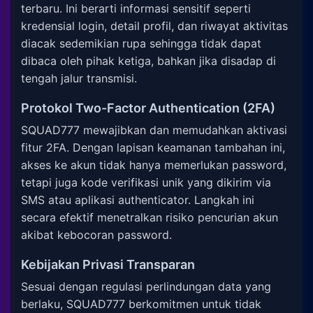
terbaru. Ini berarti informasi sensitif seperti
kredensial login, detail profil, dan riwayat aktivitas
diacak sedemikian rupa sehingga tidak dapat
dibaca oleh pihak ketiga, bahkan jika disadap di
tengah jalur transmisi.
Protokol Two-Factor Authentication (2FA)
SQUAD777 mewajibkan dan memudahkan aktivasi
fitur 2FA. Dengan lapisan keamanan tambahan ini,
akses ke akun tidak hanya memerlukan password,
tetapi juga kode verifikasi unik yang dikirim via
SMS atau aplikasi authenticator. Langkah ini
secara efektif menetralkan risiko pencurian akun
akibat kebocoran password.
Kebijakan Privasi Transparan
Sesuai dengan regulasi perlindungan data yang
berlaku, SQUAD777 berkomitmen untuk tidak