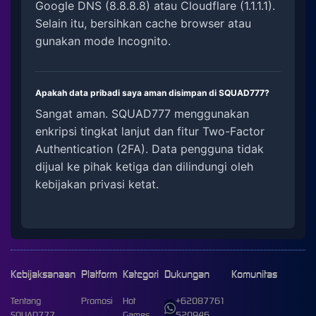
Google DNS (8.8.8.8) atau Cloudflare (1.1.1.1).
Selain itu, bersihkan cache browser atau
gunakan mode Incognito.
Apakah data pribadi saya aman disimpan di SQUAD777?
Sangat aman. SQUAD777 menggunakan
enkripsi tingkat lanjut dan fitur Two-Factor
Authentication (2FA). Data pengguna tidak
dijual ke pihak ketiga dan dilindungi oleh
kebijakan privasi ketat.
Kebijaksanaan
Platform
Kategori
Dukungan
Komunitas
Tentang
Promosi
Hot
+62087761
SQUAD777
Games
520946