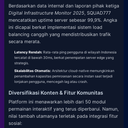
Berdasarkan data internal dan laporan pihak ketiga
Digital Infrastructure Monitor 2025
, SQUAD777
mencatatkan uptime server sebesar 99,9%. Angka
ini dicapai berkat implementasi sistem load
balancing canggih yang mendistribusikan trafik
secara merata.
Latency Rendah:
Rata-rata ping pengguna di wilayah Indonesia
tercatat di bawah 30ms, berkat penempatan server edge yang
strategis.
Skalabilitas Otomatis:
Arsitektur cloud-native memungkinkan
penambahan kapasitas pemrosesan secara instan saat terjadi
lonjakan pengguna, mencegah lag atau crash.
Diversifikasi Konten & Fitur Komunitas
Platform ini menawarkan lebih dari 50 modul
permainan interaktif yang terus diperbarui. Namun,
nilai tambah utamanya terletak pada integrasi fitur
sosial: