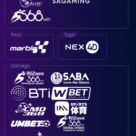
Race
Togel
Olahraga