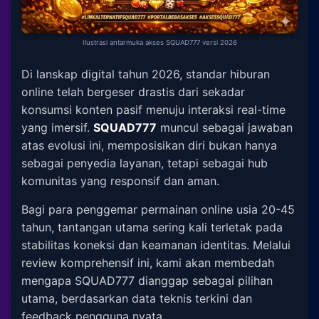
Ilustrasi antarmuka akses SQUAD777 versi 2026
Di lanskap digital tahun 2026, standar hiburan
online telah bergeser drastis dari sekadar
konsumsi konten pasif menuju interaksi real-time
yang imersif.
SQUAD777
muncul sebagai jawaban
atas evolusi ini, memposisikan diri bukan hanya
sebagai penyedia layanan, tetapi sebagai hub
komunitas yang responsif dan aman.
Bagi para penggemar permainan online usia 20-45
tahun, tantangan utama sering kali terletak pada
stabilitas koneksi dan keamanan identitas. Melalui
review komprehensif ini, kami akan membedah
mengapa SQUAD777 dianggap sebagai pilihan
utama, berdasarkan data teknis terkini dan
feedback pengguna nyata.