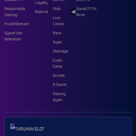
Loyalty
Responsible
Slots
Squad777o
Referral
Gaming
fficial
Live
Pusat Bantuan
Casino
Syarat dan
Race
Ketentuan
Togel
Olahraga
Crash
Game
Arcade
E-Sports
Sabung
Ayam
TARUHAN SLOT