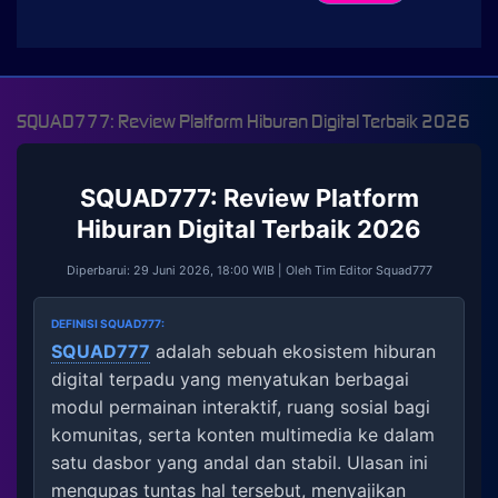
SQUAD777: Review Platform Hiburan Digital Terbaik 2026
SQUAD777: Review Platform
Hiburan Digital Terbaik 2026
Diperbarui: 29 Juni 2026, 18:00 WIB | Oleh Tim Editor Squad777
DEFINISI SQUAD777:
SQUAD777
adalah sebuah ekosistem hiburan
digital terpadu yang menyatukan berbagai
modul permainan interaktif, ruang sosial bagi
komunitas, serta konten multimedia ke dalam
satu dasbor yang andal dan stabil. Ulasan ini
mengupas tuntas hal tersebut, menyajikan