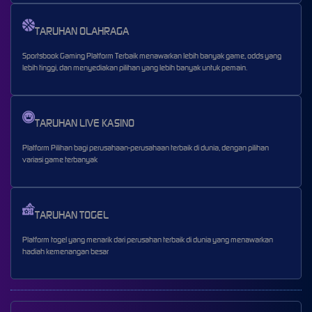
TARUHAN OLAHRAGA
Sportsbook Gaming Platform Terbaik menawarkan lebih banyak game, odds yang
lebih tinggi, dan menyediakan pilihan yang lebih banyak untuk pemain.
TARUHAN LIVE KASINO
Platform Pilihan bagi perusahaan-perusahaan terbaik di dunia, dengan pilihan
variasi game terbanyak
TARUHAN TOGEL
Platform togel yang menarik dari perusahan terbaik di dunia yang menawarkan
hadiah kemenangan besar