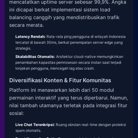
mencatatkan uptime server sebesar 99,9%. Angka
ini dicapai berkat implementasi sistem load
balancing canggih yang mendistribusikan trafik
secara merata.
Latency Rendah:
Rata-rata ping pengguna di wilayah Indonesia
tercatat di bawah 30ms, berkat penempatan server edge yang
strategis.
Skalabilitas Otomatis:
Arsitektur cloud-native memungkinkan
penambahan kapasitas pemrosesan secara instan saat terjadi
lonjakan pengguna, mencegah lag atau crash.
Diversifikasi Konten & Fitur Komunitas
Platform ini menawarkan lebih dari 50 modul
permainan interaktif yang terus diperbarui. Namun,
nilai tambah utamanya terletak pada integrasi fitur
sosial:
Live Chat Terenkripsi:
Ruang obrolan real-time dengan proteksi
spam otomatis.