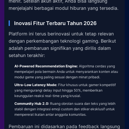
menit. Setelah akun aktif, Anda bisa langsung
menjelajahi berbagai modul hiburan yang tersedia.
Inovasi Fitur Terbaru Tahun 2026
Platform ini terus berinovasi untuk tetap relevan
dengan perkembangan teknologi gaming. Berikut
adalah pembaruan signifikan yang dirilis dalam
setahun terakhir:
AI-Powered Recommendation Engine:
Algoritma cerdas yang
mempelajari pola bermain Anda untuk menyarankan konten atau
modul game yang paling sesuai dengan minat pribadi.
Ultra-Low Latency Mode:
Fitur khusus untuk gamer kompetitif
yang mengurangi delay input hingga 50%, memberikan
keunggulan reaksi real-time yang krusial.
Community Hub 2.0:
Ruang obrolan suara dan teks yang lebih
stabil dengan integrasi emoji custom dan stiker eksklusif untuk
mempererat ikatan antar anggota komunitas.
Pembaruan ini didasarkan pada feedback langsung