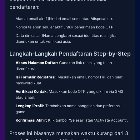
pendaftaran:
Alamat email aktif (hindari email sementara/disposable).
Nomor telepon seluler aktif untuk penerimaan kode OTP.
Data diri dasar (Nama Lengkap) sesuai identitas resmi jika
diperlukan untuk verifikasi usia.
Langkah-Langkah Pendaftaran Step-by-Step
Akses Halaman Daftar:
Gunakan link resmi yang telah
diverifikasi.
Isi Formulir Registrasi:
Masukkan email, nomor HP, dan buat
password kuat.
Verifikasi Kontak:
Masukkan kode OTP yang dikirim via SMS
atau Email.
Lengkapi Profil:
Tambahkan nama panggilan dan preferensi
game.
Konfirmasi Akhir:
Klik tombol "Selesai" atau "Activate Account".
Proses ini biasanya memakan waktu kurang dari 3