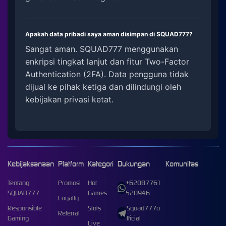
Apakah data pribadi saya aman disimpan di SQUAD777?
Sangat aman. SQUAD777 menggunakan
enkripsi tingkat lanjut dan fitur Two-Factor
Authentication (2FA). Data pengguna tidak
dijual ke pihak ketiga dan dilindungi oleh
kebijakan privasi ketat.
Kebijaksanaan
Platform
Kategori
Dukungan
Komunitas
Tentang
Promosi
Hot
+62087761
SQUAD777
Games
520946
Loyalty
Responsible
Slots
Squad777o
Referral
Gaming
fficial
Live