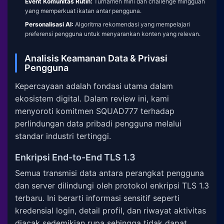
Event Komunitas Rutin:
Turnamen mini dan challenge mingguan
yang memperkuat ikatan antar pengguna.
Personalisasi AI:
Algoritma rekomendasi yang mempelajari
preferensi pengguna untuk menyarankan konten yang relevan.
Analisis Keamanan Data & Privasi
Pengguna
Kepercayaan adalah fondasi utama dalam
ekosistem digital. Dalam review ini, kami
menyoroti komitmen SQUAD777 terhadap
perlindungan data pribadi pengguna melalui
standar industri tertinggi.
Enkripsi End-to-End TLS 1.3
Semua transmisi data antara perangkat pengguna
dan server dilindungi oleh protokol enkripsi TLS 1.3
terbaru. Ini berarti informasi sensitif seperti
kredensial login, detail profil, dan riwayat aktivitas
diacak sedemikian rupa sehingga tidak dapat