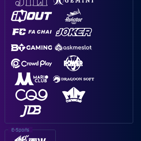
E-Sports