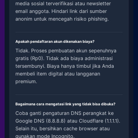
media sosial terverifikasi atau newsletter
email anggota. Hindari link dari sumber
anonim untuk mencegah risiko phishing.
Apakah pendaftaran akun dikenakan biaya?
Tidak. Proses pembuatan akun sepenuhnya
gratis (Rp0). Tidak ada biaya administrasi
tersembunyi. Biaya hanya timbul jika Anda
membeli item digital atau langganan
premium.
Bagaimana cara mengatasi link yang tidak bisa dibuka?
Coba ganti pengaturan DNS perangkat ke
Google DNS (8.8.8.8) atau Cloudflare (1.1.1.1).
Selain itu, bersihkan cache browser atau
gunakan mode Incognito.