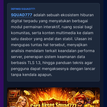
DEFINISI SQUAD777:
SQUAD777
adalah sebuah ekosistem hiburan
digital terpadu yang menyatukan berbagai
modul permainan interaktif, ruang sosial bagi
komunitas, serta konten multimedia ke dalam
satu dasbor yang andal dan stabil. Ulasan ini
mengupas tuntas hal tersebut, menyajikan
analisis mendalam terkait keandalan performa
server, penerapan sistem keamanan data
berbasis TLS 1.3, hingga panduan teknis agar
pengguna dapat mengaksesnya dengan lancar
tanpa kendala apapun.