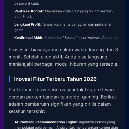
password kuat.
Verifikasi Kontak:
Masukkan kode OTP yang dikirim via SMS
atau Email.
Lengkapi Profil:
Tambahkan nama panggilan dan preferensi
game.
Konfirmasi Akhir:
Klik tombol "Selesai" atau "Activate Account".
Proses ini biasanya memakan waktu kurang dari 3
menit. Setelah akun aktif, Anda bisa langsung
menjelajahi berbagai modul hiburan yang tersedia.
Inovasi Fitur Terbaru Tahun 2026
Platform ini terus berinovasi untuk tetap relevan
dengan perkembangan teknologi gaming. Berikut
adalah pembaruan signifikan yang dirilis dalam
setahun terakhir:
AI-Powered Recommendation Engine:
Algoritma cerdas yang
mempelajari pola bermain Anda untuk menyarankan konten atau