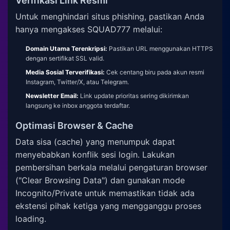
Verifikasi Link Resmi
Untuk menghindari situs phishing, pastikan Anda
hanya mengakses SQUAD777 melalui:
Domain Utama Terenkripsi:
Pastikan URL menggunakan HTTPS
dengan sertifikat SSL valid.
Media Sosial Terverifikasi:
Cek centang biru pada akun resmi
Instagram, Twitter/X, atau Telegram.
Newsletter Email:
Link update prioritas sering dikirimkan
langsung ke inbox anggota terdaftar.
Optimasi Browser & Cache
Data sisa (cache) yang menumpuk dapat
menyebabkan konflik sesi login. Lakukan
pembersihan berkala melalui pengaturan browser
("Clear Browsing Data") dan gunakan mode
Incognito/Private untuk memastikan tidak ada
ekstensi pihak ketiga yang mengganggu proses
loading.