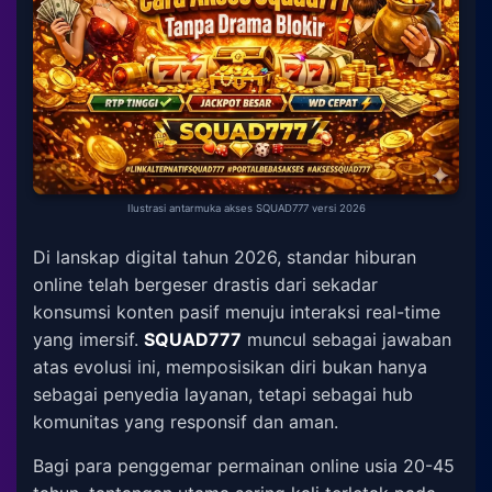
Ilustrasi antarmuka akses SQUAD777 versi 2026
Di lanskap digital tahun 2026, standar hiburan
online telah bergeser drastis dari sekadar
konsumsi konten pasif menuju interaksi real-time
yang imersif.
SQUAD777
muncul sebagai jawaban
atas evolusi ini, memposisikan diri bukan hanya
sebagai penyedia layanan, tetapi sebagai hub
komunitas yang responsif dan aman.
Bagi para penggemar permainan online usia 20-45