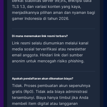
berkat stabilitas server 99,9%, enkripsi data
TLS 1.3, dan variasi konten yang kaya,
menjadikannya pilihan aman dan nyaman bagi
gamer Indonesia di tahun 2026.
Di mana menemukan link resmi terbaru?
Link resmi selalu diumumkan melalui kanal
media sosial terverifikasi atau newsletter
email anggota. Hindari link dari sumber
anonim untuk mencegah risiko phishing.
Apakah pendaftaran akun dikenakan biaya?
Tidak. Proses pembuatan akun sepenuhnya
gratis (Rp0). Tidak ada biaya administrasi
tersembunyi. Biaya hanya timbul jika Anda
membeli item digital atau langganan