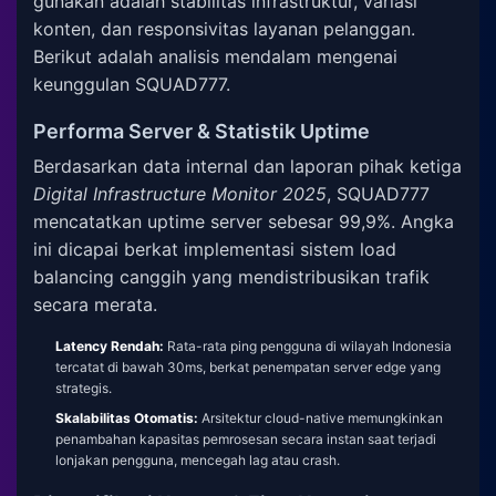
gunakan adalah stabilitas infrastruktur, variasi
konten, dan responsivitas layanan pelanggan.
Berikut adalah analisis mendalam mengenai
keunggulan SQUAD777.
Performa Server & Statistik Uptime
Berdasarkan data internal dan laporan pihak ketiga
Digital Infrastructure Monitor 2025
, SQUAD777
mencatatkan uptime server sebesar 99,9%. Angka
ini dicapai berkat implementasi sistem load
balancing canggih yang mendistribusikan trafik
secara merata.
Latency Rendah:
Rata-rata ping pengguna di wilayah Indonesia
tercatat di bawah 30ms, berkat penempatan server edge yang
strategis.
Skalabilitas Otomatis:
Arsitektur cloud-native memungkinkan
penambahan kapasitas pemrosesan secara instan saat terjadi
lonjakan pengguna, mencegah lag atau crash.