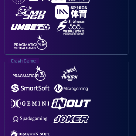
Crash Game