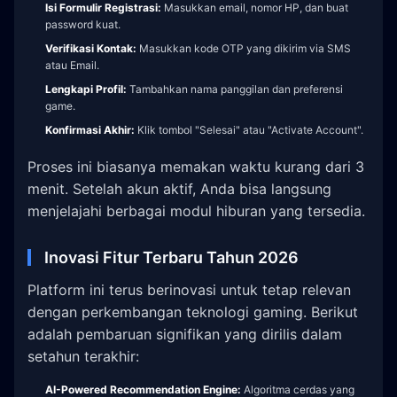
Isi Formulir Registrasi:
Masukkan email, nomor HP, dan buat
password kuat.
Verifikasi Kontak:
Masukkan kode OTP yang dikirim via SMS
atau Email.
Lengkapi Profil:
Tambahkan nama panggilan dan preferensi
game.
Konfirmasi Akhir:
Klik tombol "Selesai" atau "Activate Account".
Proses ini biasanya memakan waktu kurang dari 3
menit. Setelah akun aktif, Anda bisa langsung
menjelajahi berbagai modul hiburan yang tersedia.
Inovasi Fitur Terbaru Tahun 2026
Platform ini terus berinovasi untuk tetap relevan
dengan perkembangan teknologi gaming. Berikut
adalah pembaruan signifikan yang dirilis dalam
setahun terakhir:
AI-Powered Recommendation Engine:
Algoritma cerdas yang