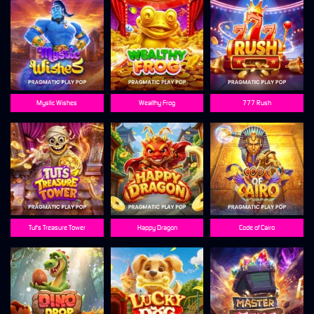
Mystic Wishes
Wealthy Frog
777 Rush
Tut's Treasure Tower
Happy Dragon
Code of Cairo