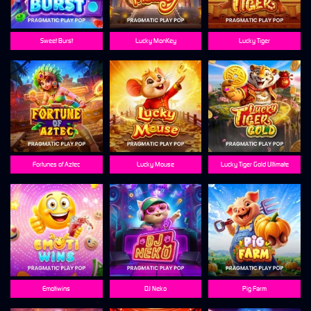
Sweet Burst
Lucky MonKey
Lucky Tiger
Fortunes of Aztec
Lucky Mouse
Lucky Tiger Gold Ultimate
Emotiwins
DJ Neko
Pig Farm