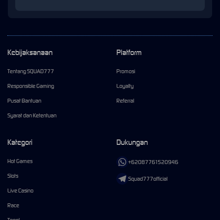
Kebijaksanaan
Platform
Tentang SQUAD777
Promosi
Responsible Gaming
Loyalty
Pusat Bantuan
Referral
Syarat dan Ketentuan
Kategori
Dukungan
Hot Games
+62087761520946
Slots
Squad777official
Live Casino
Race
Togel