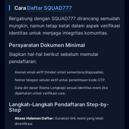
Cara
Daftar SQUAD777
Bergabung dengan SQUAD777 dirancang semudah
mungkin, namun tetap ketat dalam aspek verifikasi
identitas untuk menjaga integritas komunitas.
Persyaratan Dokumen Minimal
Siapkan hal-hal berikut sebelum memulai
pendaftaran:
Alamat email aktif (hindari email sementara/disposable).
Nomor telepon seluler aktif untuk penerimaan kode OTP.
Data diri dasar (Nama Lengkap) sesuai identitas resmi jika
diperlukan untuk verifikasi usia.
Langkah-Langkah Pendaftaran Step-by-
Step
Akses Halaman Daftar:
Gunakan link resmi yang telah
diverifikasi.