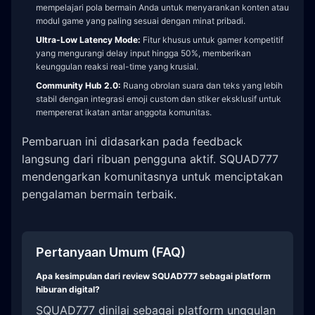
mempelajari pola bermain Anda untuk menyarankan konten atau
modul game yang paling sesuai dengan minat pribadi.
Ultra-Low Latency Mode:
Fitur khusus untuk gamer kompetitif
yang mengurangi delay input hingga 50%, memberikan
keunggulan reaksi real-time yang krusial.
Community Hub 2.0:
Ruang obrolan suara dan teks yang lebih
stabil dengan integrasi emoji custom dan stiker eksklusif untuk
mempererat ikatan antar anggota komunitas.
Pembaruan ini didasarkan pada feedback
langsung dari ribuan pengguna aktif. SQUAD777
mendengarkan komunitasnya untuk menciptakan
pengalaman bermain terbaik.
Pertanyaan Umum (FAQ)
Apa kesimpulan dari review SQUAD777 sebagai platform
hiburan digital?
SQUAD777 dinilai sebagai platform unggulan