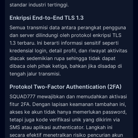
standar industri tertinggi.
Enkripsi End-to-End TLS 1.3
Semua transmisi data antara perangkat pengguna
dan server dilindungi oleh protokol enkripsi TLS
1.3 terbaru. Ini berarti informasi sensitif seperti
kredensial login, detail profil, dan riwayat aktivitas
diacak sedemikian rupa sehingga tidak dapat
dibaca oleh pihak ketiga, bahkan jika disadap di
tengah jalur transmisi.
Protokol Two-Factor Authentication (2FA)
SQUAD777 mewajibkan dan memudahkan aktivasi
fitur 2FA. Dengan lapisan keamanan tambahan ini,
akses ke akun tidak hanya memerlukan password,
tetapi juga kode verifikasi unik yang dikirim via
SMS atau aplikasi authenticator. Langkah ini
secara efektif menetralkan risiko pencurian akun