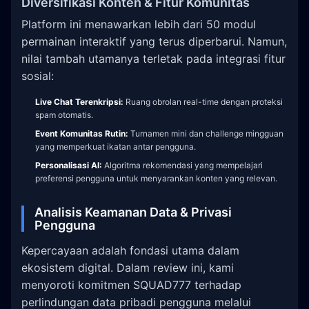
Diversifikasi Konten & Fitur Komunitas
Platform ini menawarkan lebih dari 50 modul
permainan interaktif yang terus diperbarui. Namun,
nilai tambah utamanya terletak pada integrasi fitur
sosial:
Live Chat Terenkripsi:
Ruang obrolan real-time dengan proteksi
spam otomatis.
Event Komunitas Rutin:
Turnamen mini dan challenge mingguan
yang memperkuat ikatan antar pengguna.
Personalisasi AI:
Algoritma rekomendasi yang mempelajari
preferensi pengguna untuk menyarankan konten yang relevan.
Analisis Keamanan Data & Privasi
Pengguna
Kepercayaan adalah fondasi utama dalam
ekosistem digital. Dalam review ini, kami
menyoroti komitmen SQUAD777 terhadap
perlindungan data pribadi pengguna melalui