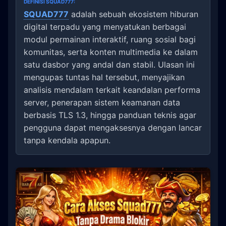
DEFINISI SQUAD777:
SQUAD777
adalah sebuah ekosistem hiburan
digital terpadu yang menyatukan berbagai
modul permainan interaktif, ruang sosial bagi
komunitas, serta konten multimedia ke dalam
satu dasbor yang andal dan stabil. Ulasan ini
mengupas tuntas hal tersebut, menyajikan
analisis mendalam terkait keandalan performa
server, penerapan sistem keamanan data
berbasis TLS 1.3, hingga panduan teknis agar
pengguna dapat mengaksesnya dengan lancar
tanpa kendala apapun.