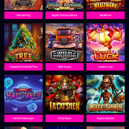
Infernal Fury
Mystic Fortune Deluxe
Wealth Inn
Happiest Christmas Tree
Wild Trucks
Lantern Luck
Hot Hot Halloween
Fa Cai Shen
Mystic Shaman