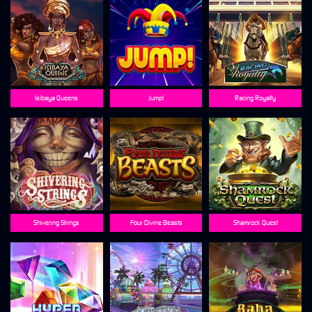
Isibaya Queens
Jump!
Racing Royalty
Shivering Strings
Four Divine Beasts
Shamrock Quest