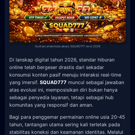
Ilustrasi antarmuka akses SQUAD777 versi 2026
Di lanskap digital tahun 2026, standar hiburan
online telah bergeser drastis dari sekadar
konsumsi konten pasif menuju interaksi real-time
yang imersif.
SQUAD777
muncul sebagai jawaban
atas evolusi ini, memposisikan diri bukan hanya
sebagai penyedia layanan, tetapi sebagai hub
komunitas yang responsif dan aman.
Bagi para penggemar permainan online usia 20-45
tahun, tantangan utama sering kali terletak pada
stabilitas koneksi dan keamanan identitas. Melalui