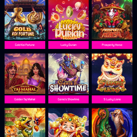
Gold Koi Fortune
Lucky Durian
Prosperity Horse
Golden Taj Mahal
Genie's Showtime
5 Lucky Lions