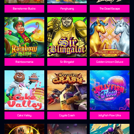
Barnstormer Bucks
Fenghuang
The Dead Escape
Rainbowmania
Sir Blingalot
Golden Unicorn Deluxe
Cake Valley
Coyote Crash
JellyFish Flow Ultra