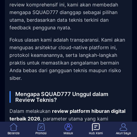
review komprehensif ini, kami akan membedah
mengapa SQUAD777 dianggap sebagai pilihan
utama, berdasarkan data teknis terkini dan
feedback pengguna nyata.
Fokus ulasan kami adalah transparansi. Kami akan
mengupas arsitektur cloud-native platform ini,
protokol keamanannya, serta langkah-langkah
praktis untuk memastikan pengalaman bermain
Anda bebas dari gangguan teknis maupun risiko
siber.
Mengapa SQUAD777 Unggul dalam
Review Teknis?
Dalam melakukan
review platform hiburan digital
terbaik 2026
, parameter utama yang kami
gunakan adalah stabilitas infrastruktur, variasi
konten, dan responsivitas layanan pelanggan.
Beranda
Promosi
Masuk
Hub. Kami
Akun Saya