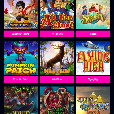
Legend Of Nezha
All For One
Scopa
Pumpkin Patch
Wild Flow
Flying High