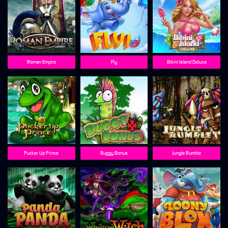
Roman Empire
Fly
Bikini Island Deluxe
Pucker Up Prince
Buggy Bonus
Jungle Rumble