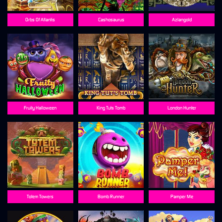
Orbs Of Atlantis
Cashosaurus
Azlangold
Fruity Halloween
King Tuts Tomb
London Hunter
Totem Towers
Bomb Runner
Pamper Me