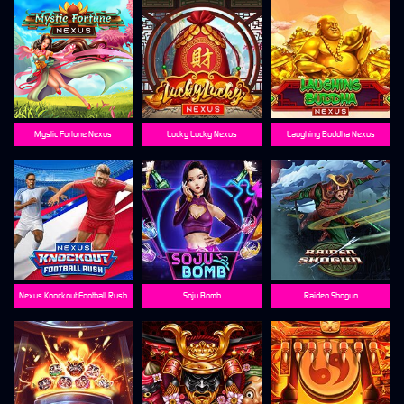
Mystic Fortune Nexus
Lucky Lucky Nexus
Laughing Buddha Nexus
Nexus Knockout Football Rush
Soju Bomb
Raiden Shogun