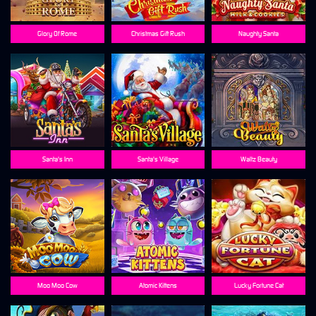
Glory Of Rome
Christmas Gift Rush
Naughty Santa
Santa's Inn
Santa's Village
Waltz Beauty
Moo Moo Cow
Atomic Kittens
Lucky Fortune Cat