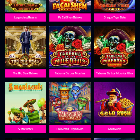
Legendary Beasts
Fa Cai Shen Deluxe
Dragon Tiger Gate
The Big Deal Deluxe
Taberna De Los Muertos
Taberna De Los Muertos Ultra
5 Mariachis
Calaveras Explosivas
Gold Rush