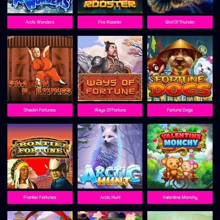
Arctic Wonders
Fire Rooster
Bird Of Thunder
Shaolin Fortunes
Ways Of Fortune
Fortune Dogs
Frontier Fortunes
Arctic Hunt
Valentine Monchy